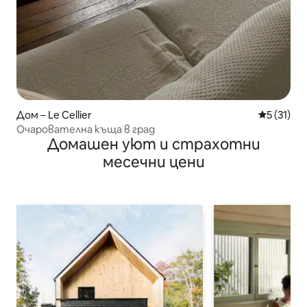
Дом – Le Cellier
Средна оц
5 (31)
Очарователна къща в град
Домашен уют и страхотни
месечни цени