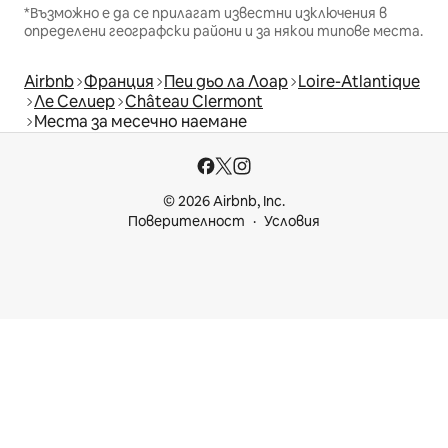
*Възможно е да се прилагат известни изключения в
определени географски райони и за някои типове места.
Airbnb
Франция
Пеи дьо ла Лоар
Loire-Atlantique
Ле Селиер
Château Clermont
Места за месечно наемане
© 2026 Airbnb, Inc.
Поверителност
Условия