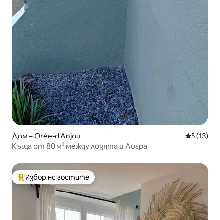
Дом – Orée-d'Anjou
Средна оц
5 (13)
Къща от 80 м² между лозята и Лоара
Избор на гостите
Най-популярен избор на гостите