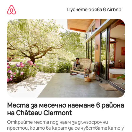
Пропускане
към
Пуснете обява в Airbnb
съдържанието
Места за месечно наемане в района
на Château Clermont
Открийте места под наем за дългосрочни
престои, които ви карат да се чувствате като у