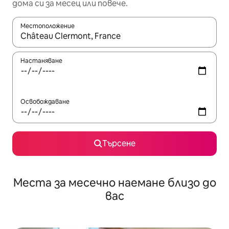
дома си за месец или повече.
Местоположение
Когато резултатите се покажат, използвайте клавишите 
Настаняване
Освобождаване
Търсене
Места за месечно наемане близо до
вас