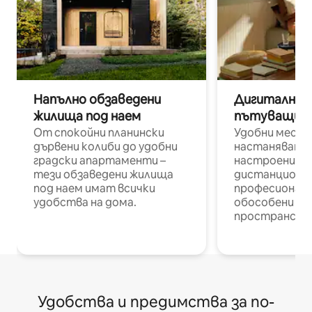
Напълно обзаведени
Дигитални н
жилища под наем
пътуващи п
От спокойни планински
Удобни места
дървени колиби до удобни
настаняване 
градски апартаменти –
настроени и
тези обзаведени жилища
дистанционн
под наем имат всички
професионалис
удобства на дома.
обособени р
пространств
Удобства и предимства за по-