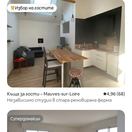
Избор на гостите
Най-популярен избор на гостите
Къща за гости – Mauves-sur-Loire
Средна оценк
4,96 (68)
Независимо студио в стара реновирана ферма
Супердомакин
Супердомакин