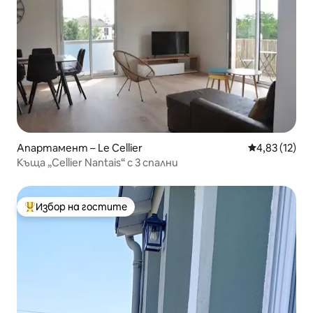
Апартамент – Le Cellier
Средна оценк
4,83 (12)
Къща „Cellier Nantais“ с 3 спални
Избор на гостите
Най-популярен избор на гостите