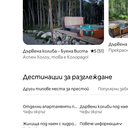
Дървена 
Прекрасн
Дървена колиба – Буена Виста
Средна оценка: 5 
5 (51)
Чалк Кри
Аспен Холоу, това е Колорадо!
Дестинации за разглеждане
Други типове места за престой
Популярни за
Отделни апартаменти под наем
Дървени колиби под нае
Чафи окръг
Чафи окръг
Жилища под наем с хидромасажна вана
Повече информация