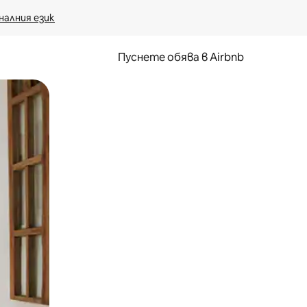
налния език
Пуснете обява в Airbnb
окосване или плъзгане.