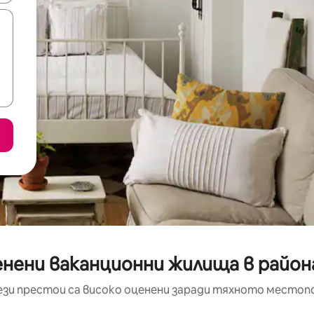
нени ваканционни жилища в район
ези престои са високо оценени заради тяхното местоп