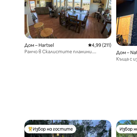
Дом – Hartsel
Средна оценка: 4,99 о
4,99 (211)
Ранчо в Скалистите планини.
Дом – Na
Страхотни гледки! Страхотно
Къща с и
забавление!!!!
Избор на гостите
Избор 
Най-популярен избор на гостите
Избор 