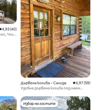
Средна оценка: 4,93 от 5, 40 отзива
4,93 (40)
гс, Чолк
Дървена колиба – Салида
Средна оценка: 4,97
4,97 (59)
Удобна дървена колиба под наем
близо до Салида/пътечки/ски
Избор на гостите
тите
Избор на гостите