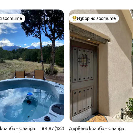
на гостите
Избор на гостите
на гостите
Най-популярен избор на гос
т 5, 375 отзива
колиба – Салида
Средна оценка: 4,87 от 5, 122 отзива
4,87 (122)
Дървена колиба – Салида