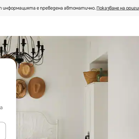
 информацията е преведена автоматично. 
Показване на ориги
а
е клавишите със стрелки нагоре и надолу или навигирайте с д