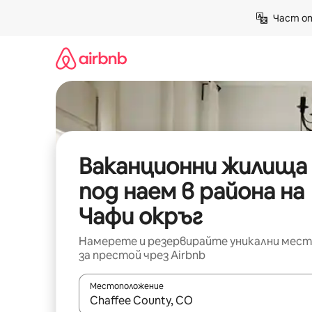
Пропускане
Част от
към
съдържанието
Ваканционни жилища
под наем в района на
Чафи окръг
Намерете и резервирайте уникални мест
за престой чрез Airbnb
Местоположение
Когато резултатите се покажат, използвайт