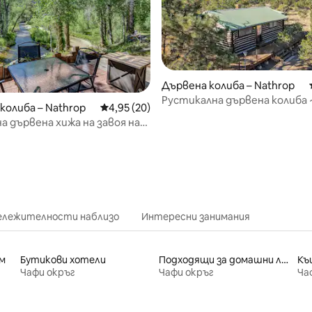
Дървена колиба – Nathrop
Рустикална дървена колиба 
колиба – Nathrop
Средна оценка: 4,95 от 5, 20 отзива
4,95 (20)
изглед към планината ~ По
а дървена хижа на завоя на
от 5, 51 отзива
за кучета
йк
бележителности наблизо
Интересни занимания
м
Бутикови хотели
Подходящи за домашни любимци места под наем
Къ
Чафи окръг
Чафи окръг
Ча