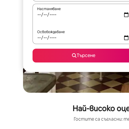
Настаняване
Освобождаване
Търсене
Най-високо оце
Гостите са съгласни: т