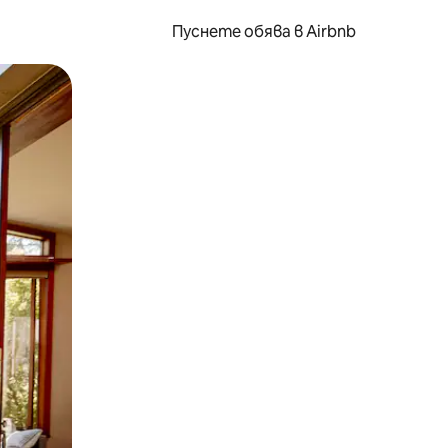
Пуснете обява в Airbnb
окосване или плъзгане.