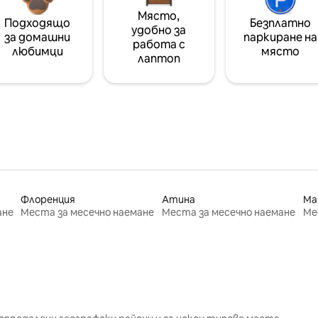
Място,
Подходящо
Безплатно
удобно за
за домашни
паркиране на
работа с
любимци
място
лаптоп
Флоренция
Атина
Ма
ане
Места за месечно наемане
Места за месечно наемане
Ме