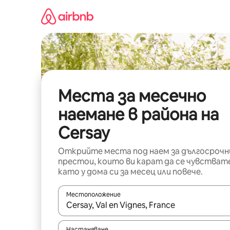
Пропускане
към
съдържанието
Места за месечно
наемане в района на
Cersay
Открийте места под наем за дългосрочн
престои, които ви карат да се чувстват
като у дома си за месец или повече.
Местоположение
Когато резултатите се покажат, използвайт
Настаняване