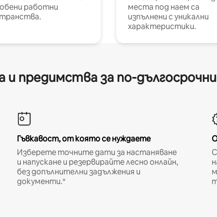
обени работни
места под наем са
транства.
изпълнени с уникални
характеристики.
 и предимства за по-дългосрочн
Гъвкавост, от която се нуждаете
О
Изберете точните дати за настаняване
С
и напускане и резервирайте лесно онлайн,
н
без допълнителни задължения и
м
документи.*
т