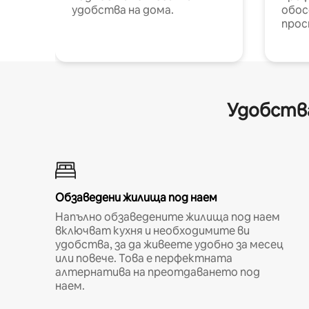
удобства на дома.
обос
прос
Удобства
Обзаведени жилища под наем
Напълно обзаведените жилища под наем
включват кухня и необходимите ви
удобства, за да живеете удобно за месец
или повече. Това е перфектната
алтернатива на преотдаването под
наем.