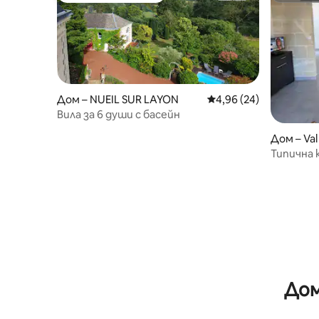
Дом – NUEIL SUR LAYON
Средна оценка: 4,96 
4,96 (24)
Вила за 6 души с басейн
Дом – Val
Типична
Дом