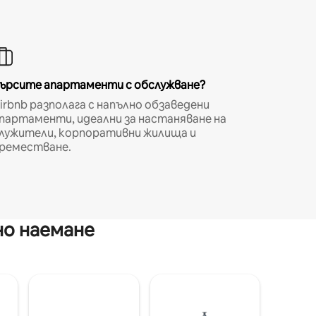
ърсите апартаменти с обслужване?
irbnb разполага с напълно обзаведени
партаменти, идеални за настаняване на
лужители, корпоративни жилища и
реместване.
но наемане