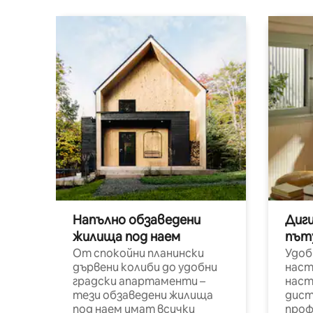
Напълно обзаведени
Диг
жилища под наем
път
От спокойни планински
Удоб
дървени колиби до удобни
наст
градски апартаменти –
наст
тези обзаведени жилища
дист
под наем имат всички
проф