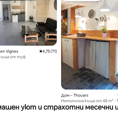
от 5, 24 отзива
 en Vignes
Средна оценка: 4,75 от 5, 71 отзива
4,75 (71)
 къща от туф
Дом – Thouars
Нетипична къща от 48 m² - 
ашен уют и страхотни месечни 