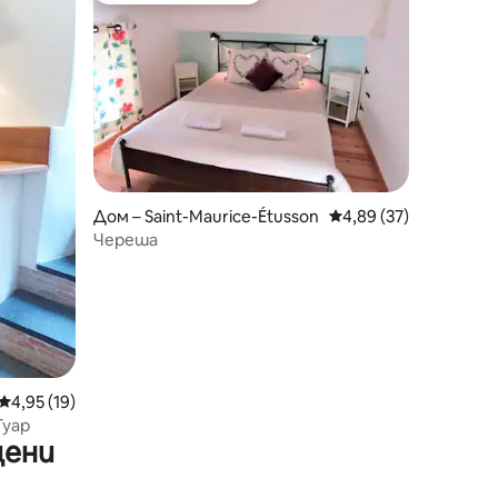
Дом – Saint-Maurice-Étusson
Средна оценка: 4,89
4,89 (37)
Череша
Средна оценка: 4,95 от 5, 19 отзива
4,95 (19)
Туар
цени