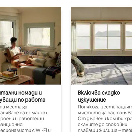
итални номади и
Включва сладко
уващи по работа
изкушение
ни места за
Понякога дестинацият
аняване на номадски
мястото за настанява
роени и работещи
От дървени колиби кр
анционно
скалите до спокойни
есионалисти с Wi-Fi и
плаващи жилища – тез