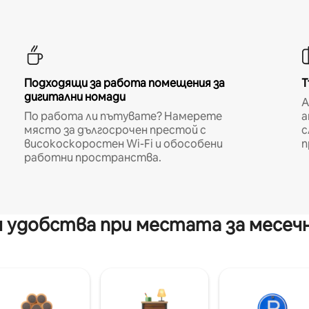
Подходящи за работа помещения за
Т
дигитални номади
A
По работа ли пътувате? Намерете
а
място за дългосрочен престой с
с
високоскоростен Wi-Fi и обособени
п
работни пространства.
 удобства при местата за месеч