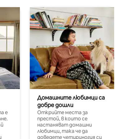
Домашните любимци са
добре дошли
а е
Открийте места за
не.
престой, в които се
ай
настаняват домашни
любимци, така че да
и
доведете четириногия си