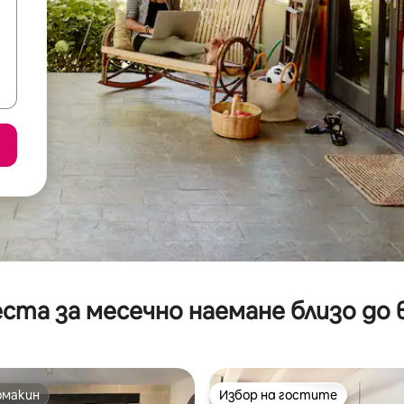
ста за месечно наемане близо до 
омакин
Избор на гостите
омакин
Избор на гостите