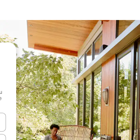
и
е
е клавишите със стрелки нагоре и надолу или навигирайте с д