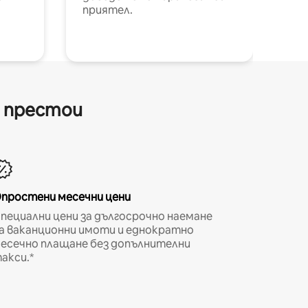
приятел.
и престои
простени месечни цени
пециални цени за дългосрочно наемане
а ваканционни имоти и еднократно
есечно плащане без допълнителни
акси.*