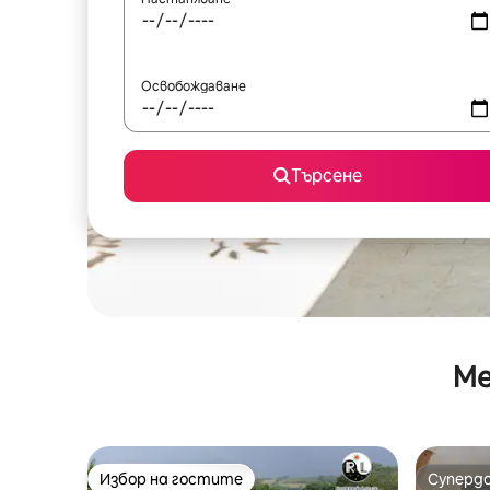
Освобождаване
Търсене
Ме
Избор на гостите
Суперд
Избор на гостите
Суперд