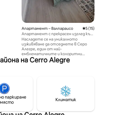
вате
крачки
адки,
 и
орическа
Апартамент – Валпараисо
Средна оценка: 5
5 (15)
Апартамент с прекрасен изглед към
цялата Вълпараисо
Насладете се на уникалното
изживяване да отседнете в Серо
Алегре, един от най-
емблематичните и колоритни
она на Cerro Alegre
квартали във Валпараисо.
Апартаментът е светъл и уютен,
идеален за тези, които търсят
престой в центъра с чара на Буенос
Айрес. Красив изглед към града и
хълмовете, привилегированото му
местоположение ще ви позволи да
бъдете на няколко крачки от
но паркиране
кафенета, ресторанти,
Климатик
 място
художествени галерии и
емблематични гледки. Идеално
както за разходка през деня, така и
на на Cerro Alegre