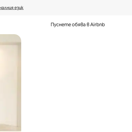
налния език
Пуснете обява в Airbnb
окосване или плъзгане.