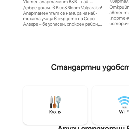
Квартал 
Уютен апартамент B&B – най-
панорамн
доброто местоположение за
Открийт
Добре дошли в Blue&Bloom Valparaíso!
посещение на Валпо
автенти
Апартаментът се намира на най-
„портень
тихата улица в сърцето на Серо
историч
Алегре – безопасен, спокоен район,
бохемско
заобиколен от музеи, занаятчийски
залива, 
магазини, кафенета, панорамни
очарова
площадки и улично изкуство. Ще
хълмове 
имате: •Бърз Wi-Fi – работи дори
крачки 
извън къщата • Комплект за добре
фуникуле
дошли с кафе, чай, бонбони,
и ресто
бутилирана питейна вода •
Стандартни удобств
разстоян
Комплект за баня (шампоан и балсам,
югославс
душ гел, памучни тампони, клечки за
наблюден
уши) •Кухня, заредена с олио, сол,
Mercado 
захар и балсамов оцет •Комплект за
отличен 
фитнес • Комплект за плаж/пикник
Потопет
•Закуска (8000 USD)
атмосфе
Кухня
Wi-F
Други страхотни в