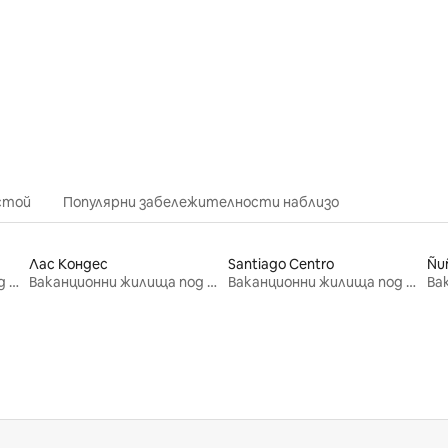
от 5, 22 отзива
стой
Популярни забележителности наблизо
Лас Кондес
Santiago Centro
Ñu
Ваканционни жилища под наем
Ваканционни жилища под наем
Ваканционни жилища под наем