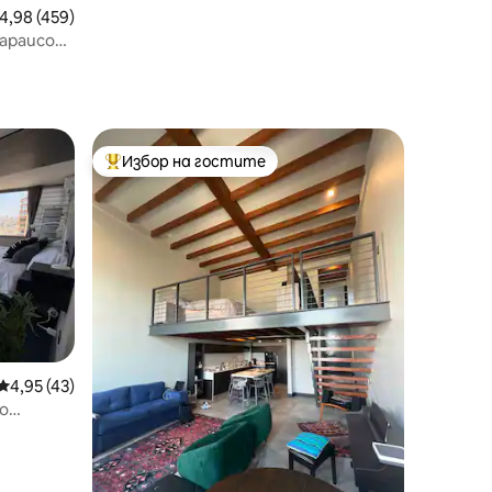
редна оценка: 4,98 от 5, 459 отзива
4,98 (459)
параисо
Избор на гостите
тите
Най-популярен избор на гостите
Средна оценка: 4,95 от 5, 43 отзива
4,95 (43)
до