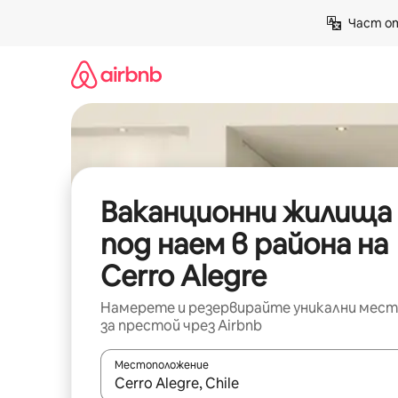
Пропускане
Част от
към
съдържанието
Ваканционни жилища
под наем в района на
Cerro Alegre
Намерете и резервирайте уникални мест
за престой чрез Airbnb
Местоположение
Когато резултатите се покажат, използвайт