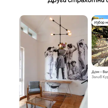
Избор 
Избор 
Дом – Ва
Залив Ку