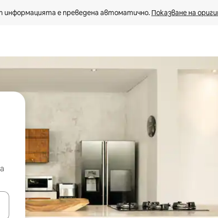
 информацията е преведена автоматично. 
Показване на ориги
а
е клавишите със стрелки нагоре и надолу или навигирайте с д