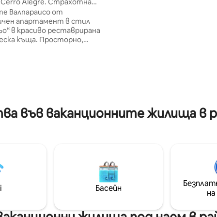
Cerro Alegre. Страхотна
трапезария, за да се чувст
а гледка към морето.
е Валпараисо от
като у дома си. • На няколко 
чен апартамент в стил
от красиви панорамни площ
о“ в красиво реставрирана
асансьори, кафенета, барове
еска къща. Просторно,
ресторанти. Насладете се на
 и с невероятна гледка към
престоя в автентична ист
то се намира на един от най-
къща
телните и туристически
на града, само на няколко
от историческите
ри, музеи, кафенета, барове
ранти. На пешеходно
а във ваканционните жилища в рай
ие от Plaza Sotomayor,
ката площадка за
ие, Cerro Concepción,
Puerto и жп гарата, с
достъп до целия град.
е се в истинската
ра на пристанищния град.
Безплат
i
Басейн
на
аканционни жилища под наем в райо