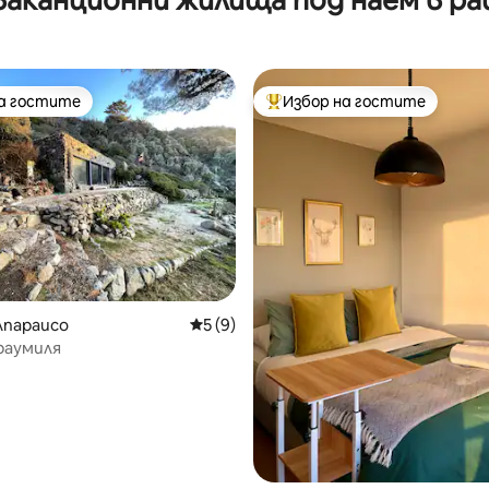
на гостите
Избор на гостите
на гостите
Най-популярен избор на гос
лпараисо
Средна оценка: 5 от 5, 9 отзива
5 (9)
раумиля