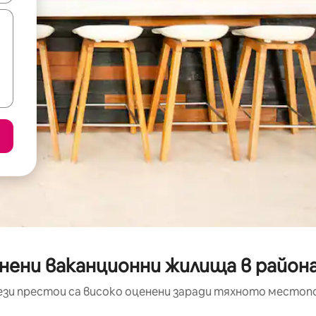
нени ваканционни жилища в района 
ези престои са високо оценени заради тяхното местоп