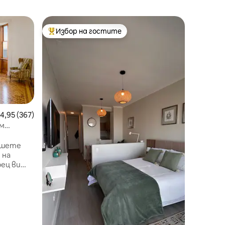
Апартам
Избор на гостите
Избор 
тите
Най-популярен избор на гостите
Избор 
о
Реновира
залива 
Стилен 
апартам
трапеза
споделя
приятел
красивата
намира в
редна оценка: 4,95 от 5, 367 отзива
4,95 (367)
няколко
Puerto, P
ъм
асансьор
часовник
ршете
града и 
 на
Привилег
видите 
или спал
ен
приста
 имение
игинален
и красива
 кухня и