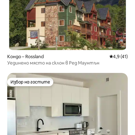
Кондо – Rossland
Средна оцен
4,9 (41)
Уединено място на склон в Ред Маунтън
Избор на гостите
Избор на гостите