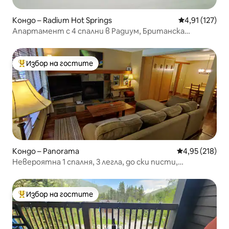
Кондо – Radium Hot Springs
Средна оценка
4,91 (127)
Апартамент с 4 спални в Радиум, Британска
Колумбия
Избор на гостите
Най-популярен избор на гостите
Кондо – Panorama
Средна оценка
4,95 (218)
Невероятна 1 спалня, 3 легла, до ски писти,
Horsethief
Избор на гостите
Най-популярен избор на гостите