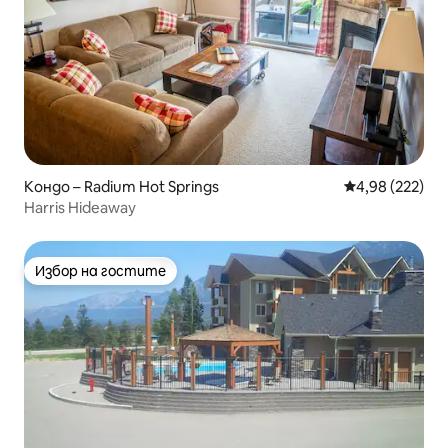
Кондо – Radium Hot Springs
Средна оценка
4,98 (222)
Harris Hideaway
Избор на гостите
Избор на гостите