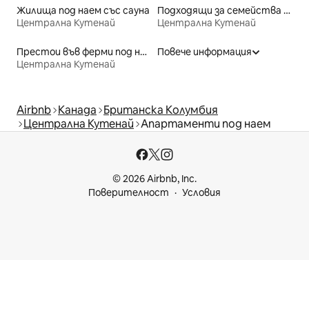
Жилища под наем със сауна
Подходящи за семейства места под наем
Централна Кутенай
Централна Кутенай
Престои във ферми под наем
Повече информация
Централна Кутенай
Airbnb
Канада
Британска Колумбия
Централна Кутенай
Апартаменти под наем
© 2026 Airbnb, Inc.
Поверителност
Условия