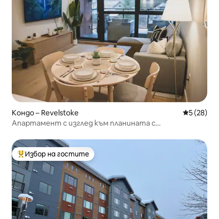
Кондо – Revelstoke
Средна оц
5 (28)
Апартамент с изглед към планината с
хидромасажна вана на покрива
Избор на гостите
Най-популярен избор на гостите