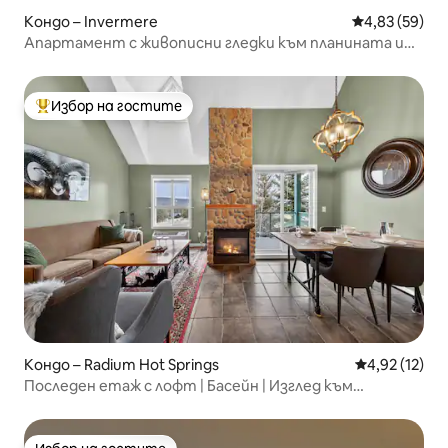
Кондо – Invermere
Средна оценк
4,83 (59)
Апартамент с живописни гледки към планината и
край езеро
Избор на гостите
Най-популярен избор на гостите
Кондо – Radium Hot Springs
Средна оценк
4,92 (12)
Последен етаж с лофт | Басейн | Изглед към
планината (НОВО!)