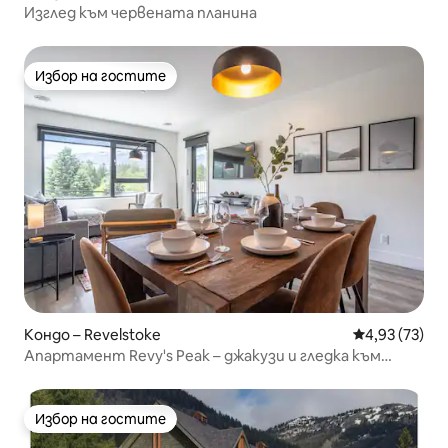
Изглед към червената планина
Избор на гостите
Избор на гостите
Кондо – Revelstoke
Средна оценк
4,93 (73)
Апартамент Revy's Peak – джакузи и гледка към
планината
Избор на гостите
Избор на гостите