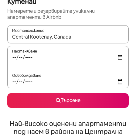
Кутенай
Намерете и резервирайте уникални
апартаменти в Airbnb
Местоположение
Когато резултатите се покажат, използвайте клавишите 
Настаняване
Освобождаване
Търсене
Най-високо оценени апартаменти
под наем в района на Централна