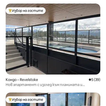
Избор на гостите
Най-популярен избор на гостите
Кондо – Revelstoke
Средна оц
5 (39)
Нов апартамент с изглед към планината и
хидромасажна вана на покрива
Избор на гостите
Най-популярен избор на гостите