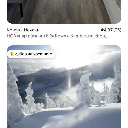
Кондо – Нелсън
Средна оценк
4,97 (95)
НОВ апартамент в Railtown с вътрешен двор,
барбекю и климатик
Избор на гостите
Най-популярен избор на гостите