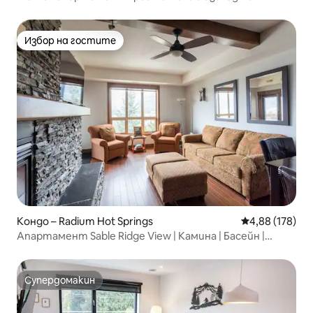
планината.
Избор на гостите
Избор на гостите
Кондо – Radium Hot Springs
Средна оценка
4,88 (178)
Апартамент Sable Ridge View | Камина | Басейн |
Климатик
Супердомакин
Супердомакин