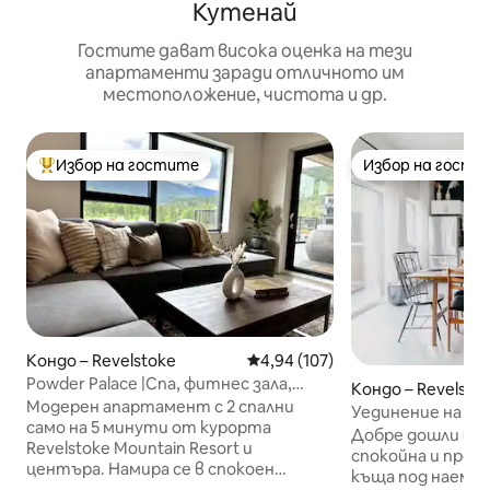
Кутенай
Гостите дават висока оценка на тези
апартаменти заради отличното им
местоположение, чистота и др.
Избор на гостите
Избор на гости
Най-популярен избор на гостите
Избор на гости
Кондо – Revelstoke
Средна оценка: 4,94 от 5, 107
4,94 (107)
Powder Palace |Спа, фитнес зала,
Кондо – Revelsto
пилатес, заведения наблизо
Модерен апартамент с 2 спални
Уединение на въ
само на 5 минути от курорта
Добре дошли в Su
Revelstoke Mountain Resort и
спокойна и прос
центъра. Намира се в спокоен
къща под наем, 
квартал на удобно място до площад,