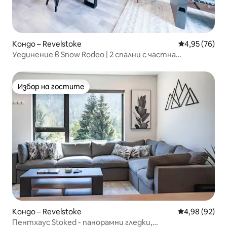
Кондо – Revelstoke
Средна оценк
4,95 (76)
Уединение в Snow Rodeo | 2 спални с частна
хидромасажна вана
Избор на гостите
Избор на гостите
Кондо – Revelstoke
Средна оценк
4,98 (92)
Пентхаус Stoked - панорамни гледки,