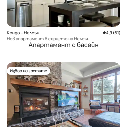
Кондо – Нелсън
Средна оцен
4,9 (61)
Нов апартамент в сърцето на Нелсън
Апартамент с басейн
Избор на гостите
Избор на гостите