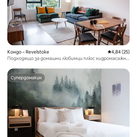
Кондо – Revelstoke
Средна оценк
4,84 (25)
Подходящо за домашни любимци плюс хидромасажна
вана | Wildflower Retreat
Супердомакин
Супердомакин