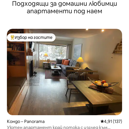
Подходящи за домашни любимци
самостоятелна хидромасажна вана
апартаменти под наем
Избор на гостите
Най-популярен избор на гостите
Кондо – Panorama
Средна оценка
4,91 (137)
Уютен апартамент край потока с изглед към