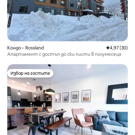
Кондо – Rossland
Средна оценк
4,97 (30)
Апартамент с достъп до ски писти в полумесеца
Избор на гостите
Избор на гостите