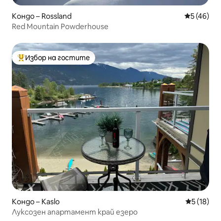
Кондо – Rossland
Средна оц
5 (46)
Red Mountain Powderhouse
Избор на гостите
Най-популярен избор на гостите
Кондо – Kaslo
Средна оц
5 (18)
Луксозен апартамент край езеро