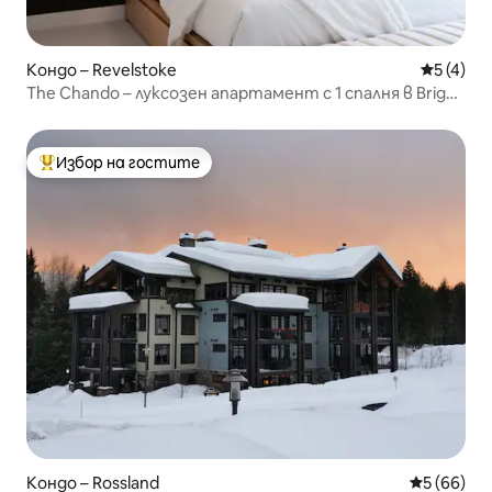
Кондо – Revelstoke
Средна о
5 (4)
The Chando – луксозен апартамент с 1 спалня в Bright
Mountain
Избор на гостите
Най-популярен избор на гостите
Кондо – Rossland
Средна оц
5 (66)