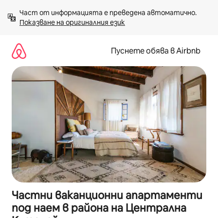
Пропускане
Част от информацията е преведена автоматично. 
към
Показване на оригиналния език
съдържанието
Пуснете обява в Airbnb
Частни ваканционни апартаменти
под наем в района на Централна