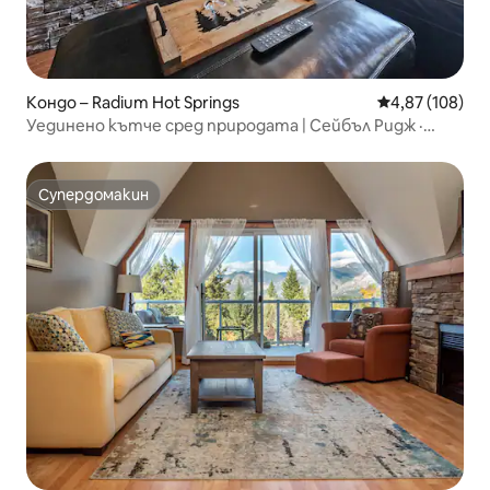
Кондо – Radium Hot Springs
Средна оценка
4,87 (108)
Уединено кътче сред природата | Сейбъл Ридж ·
Хидромасажна вана и басейн
Супердомакин
Супердомакин