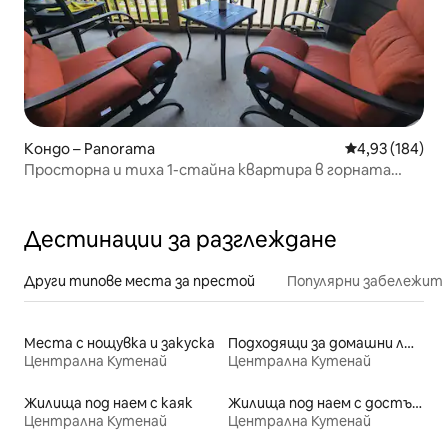
Кондо – Panorama
Средна оценка
4,93 (184)
Просторна и тиха 1-стайна квартира в горната
част на селото
Дестинации за разглеждане
Други типове места за престой
Популярни забележит
Места с нощувка и закуска
Подходящи за домашни любимци места под наем
Централна Кутенай
Централна Кутенай
Жилища под наем с каяк
Жилища под наем с достъп до езеро
Централна Кутенай
Централна Кутенай