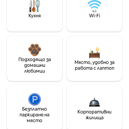
Кухня
Wi-Fi
Подходящо за
Място, удобно за
домашни
работа с лаптоп
любимци
Безплатно
Корпоративни
паркиране на
жилища
място