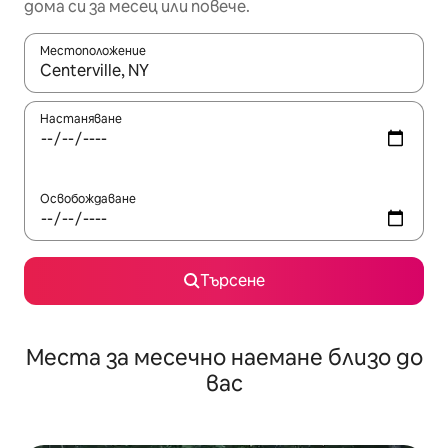
дома си за месец или повече.
Местоположение
Когато резултатите се покажат, използвайте клавишите 
Настаняване
Освобождаване
Търсене
Места за месечно наемане близо до
вас