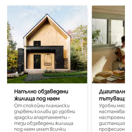
Напълно обзаведени
Дигитални н
жилища под наем
пътуващи п
От спокойни планински
Удобни места
дървени колиби до удобни
настаняване 
градски апартаменти –
настроени и
тези обзаведени жилища
дистанционн
под наем имат всички
професионалис