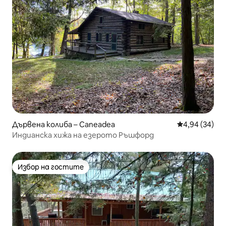
Дървена колиба – Caneadea
Средна оценк
4,94 (34)
Индианска хижа на езерото Ръшфорд
Избор на гостите
Избор на гостите