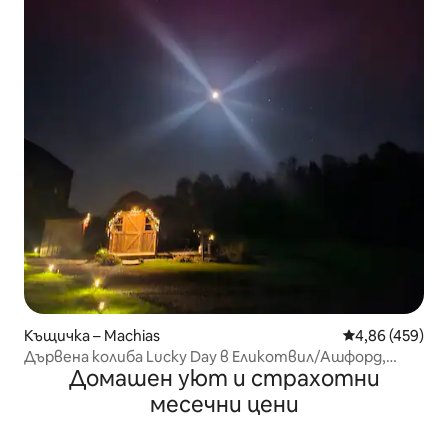
Къщичка – Machias
Средна оценка
4,86 (459)
Дървена колиба Lucky Day в Еликотвил/Ашфорд,
Домашен уют и страхотни
30 акра
месечни цени