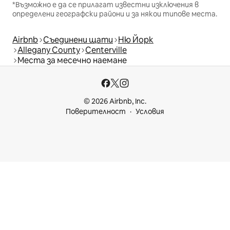
*Възможно е да се прилагат известни изключения в
определени географски райони и за някои типове места.
Airbnb
Съединени щати
Ню Йорк
Allegany County
Centerville
Места за месечно наемане
© 2026 Airbnb, Inc.
Поверителност
Условия