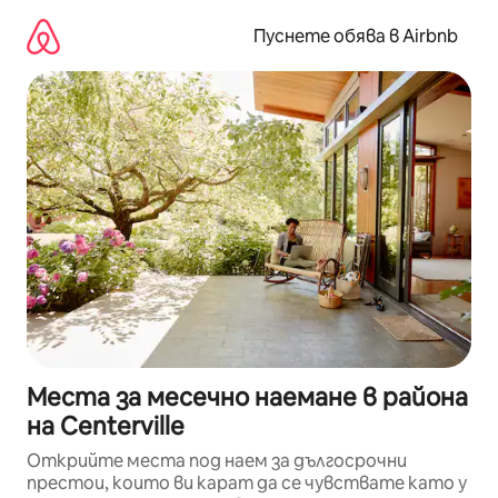
Пропускане
към
Пуснете обява в Airbnb
съдържанието
Места за месечно наемане в района
на Centerville
Открийте места под наем за дългосрочни
престои, които ви карат да се чувствате като у