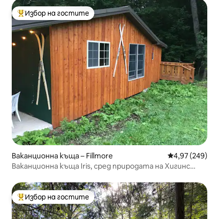
Избор на гостите
Най-популярен избор на гостите
Ваканционна къща – Fillmore
Средна оценка
4,97 (249)
Ваканционна къща Iris, сред природата на Хигинс
Крийк
Избор на гостите
Най-популярен избор на гостите