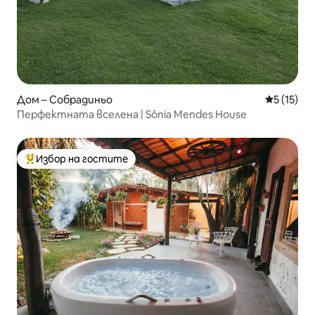
Дом – Собрадиньо
Средна оц
5 (15)
Перфектната вселена | Sônia Mendes House
Избор на гостите
Най-популярен избор на гостите