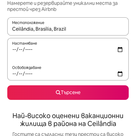
Намерете и резервирайте уникални места за
престой чрез Airbnb
Местоположение
Когато резултатите се покажат, използвайте клавишите 
Настаняване
Освобождаване
Търсене
Най-високо оценени ваканционни
жилища в района на Ceilândia
Гостите са съгласни: тези престои са високо