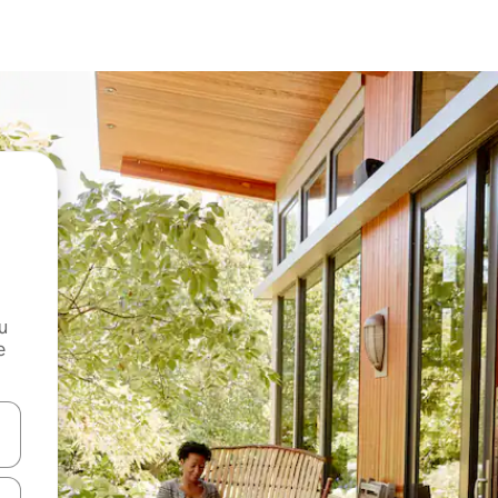
и
е
е клавишите със стрелки нагоре и надолу или навигирайте с д