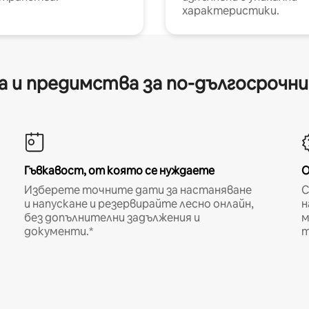
характеристики.
 и предимства за по-дългосрочн
Гъвкавост, от която се нуждаете
О
Изберете точните дати за настаняване
С
и напускане и резервирайте лесно онлайн,
н
без допълнителни задължения и
м
документи.*
т