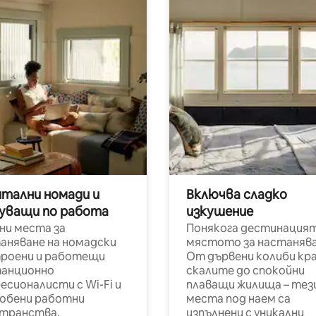
итални номади и
Включва сладко
уващи по работа
изкушение
ни места за
Понякога дестинацият
аняване на номадски
мястото за настанява
роени и работещи
От дървени колиби кр
анционно
скалите до спокойни
есионалисти с Wi-Fi и
плаващи жилища – тез
обени работни
места под наем са
транства.
изпълнени с уникални