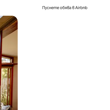
Пуснете обява в Airbnb
окосване или плъзгане.