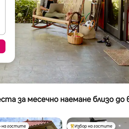
ста за месечно наемане близо до 
 на гостите
Избор на гостите
улярен избор на гостите
Най-популярен избор на гос