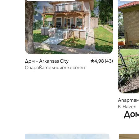
Дом – Arkansas City
Средна оценка: 4,98 
4,98 (43)
Очарователният кестен
Апартам
B-Haven
Дом