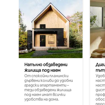
Напълно обзаведени
Диг
жилища под наем
път
От спокойни планински
Удоб
дървени колиби до удобни
наст
градски апартаменти –
наст
тези обзаведени жилища
дист
под наем имат всички
проф
удобства на дома.
обос
прос