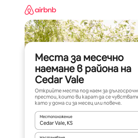
Пропускане
към
съдържанието
Места за месечно
наемане в района на
Cedar Vale
Открийте места под наем за дългосрочн
престои, които ви карат да се чувстват
като у дома си за месец или повече.
Местоположение
Когато резултатите се покажат, използвайт
Настаняване