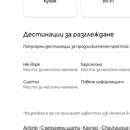
Кухня
Wi-Fi
Дестинации за разглеждане
Популярни дестинации за продължителен престой
Ню Йорк
Барселона
Места за месечно наемане
Места за месечно наем
Сиатъл
Повече информация
Места за месечно наемане
*Възможно е да се прилагат известни изключения в 
Airbnb
Съединени щати
Канзас
Chautauqua 