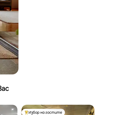
вас
Избор на гостите
тите
Най-популярен избор на гостите