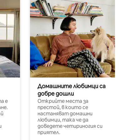
Домашните любимци са
добре дошли
а е
Открийте места за
не.
престой, в които се
ай
настаняват домашни
любимци, така че да
и
доведете четириногия си
приятел.