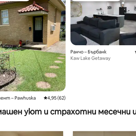
Ранчо – Бърбанк
Kaw Lake Getaway
от 5, 43 отзива
ент – Pawhuska
Средна оценка: 4,95 от 5, 62 отзива
4,95 (62)
ашен уют и страхотни месечни 