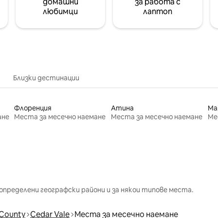
домашни
за работа с
любимци
лаптоп
Близки дестинации
Флоренция
Атина
Ма
ане
Места за месечно наемане
Места за месечно наемане
Ме
определени географски райони и за някои типове места.
County
Cedar Vale
Места за месечно наемане