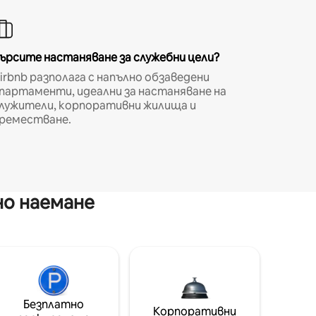
ърсите настаняване за служебни цели?
irbnb разполага с напълно обзаведени
партаменти, идеални за настаняване на
лужители, корпоративни жилища и
реместване.
но наемане
Безплатно
Корпоративни