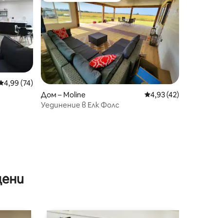
Средна оценка: 4,99 от 5, 74 отзива
4,99 (74)
Дом – Moline
Средна оценка: 4,93
4,93 (42)
Уединение в Елк Фолс
цени