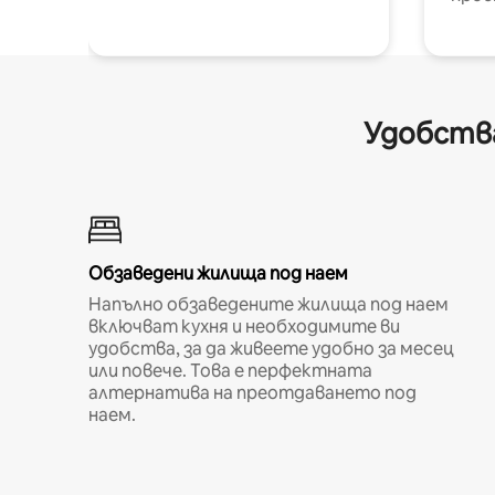
Удобства
Обзаведени жилища под наем
Напълно обзаведените жилища под наем
включват кухня и необходимите ви
удобства, за да живеете удобно за месец
или повече. Това е перфектната
алтернатива на преотдаването под
наем.