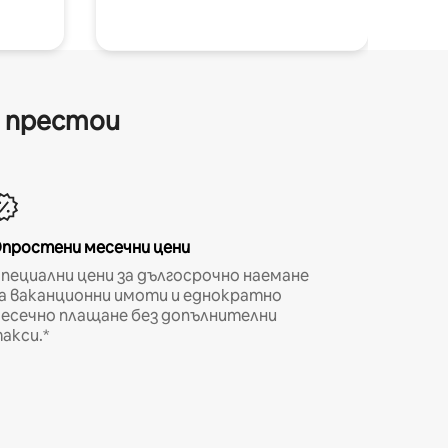
и престои
простени месечни цени
пециални цени за дългосрочно наемане
а ваканционни имоти и еднократно
есечно плащане без допълнителни
акси.*