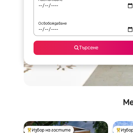
Освобождаване
Търсене
Ме
Избор на гостите
Избор
Най-популярен избор на гостите
Най-поп