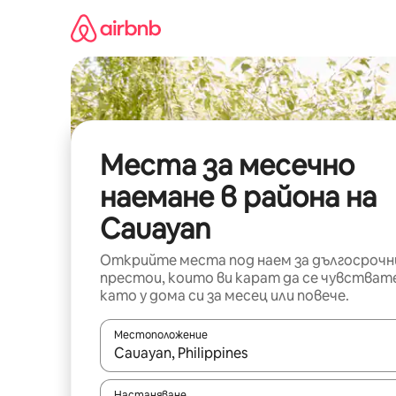
Пропускане
към
съдържанието
Места за месечно
наемане в района на
Cauayan
Открийте места под наем за дългосрочн
престои, които ви карат да се чувстват
като у дома си за месец или повече.
Местоположение
Когато резултатите се покажат, използвайт
Настаняване