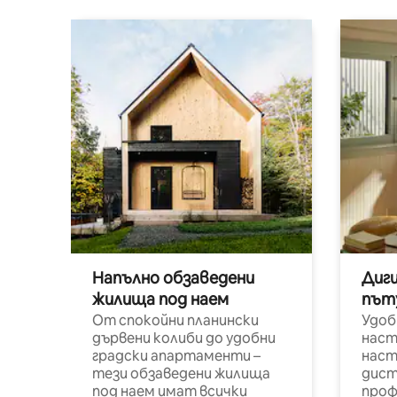
Напълно обзаведени
Диг
жилища под наем
път
От спокойни планински
Удоб
дървени колиби до удобни
наст
градски апартаменти –
наст
тези обзаведени жилища
дист
под наем имат всички
проф