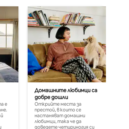
Домашните любимци са
добре дошли
а е
Открийте места за
не.
престой, в които се
ай
настаняват домашни
любимци, така че да
и
доведете четириногия си