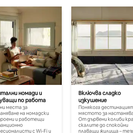
итални номади и
Включва сладко
уващи по работа
изкушение
ни места за
Понякога дестинацият
аняване на номадски
мястото за настанява
роени и работещи
От дървени колиби кр
анционно
скалите до спокойни
есионалисти с Wi-Fi и
плаващи жилища – тез