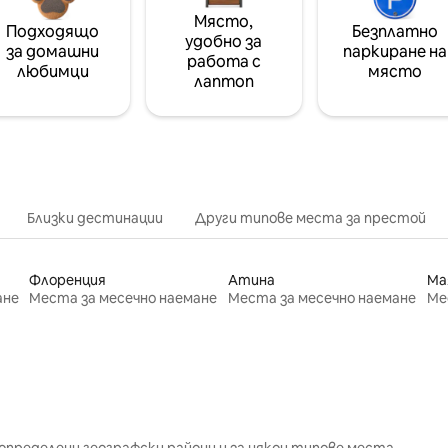
Място,
Подходящо
Безплатно
удобно за
за домашни
паркиране на
работа с
любимци
място
лаптоп
Близки дестинации
Други типове места за престой
Флоренция
Атина
Ма
ане
Места за месечно наемане
Места за месечно наемане
Ме
определени географски райони и за някои типове места.