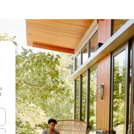
и
е
е клавишите със стрелки нагоре и надолу или навигирайте с д