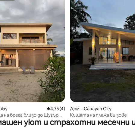
 от 5, 9 отзива
alay
Средна оценка: 4,75 от 5, 4 отзива
4,75 (4)
Дом – Cauayan City
а на брега близо до Шугър
Къщата на плажа ви зове
ашен уют и страхотни месечни 