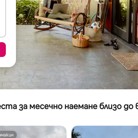
ста за месечно наемане близо до 
омакин
омакин