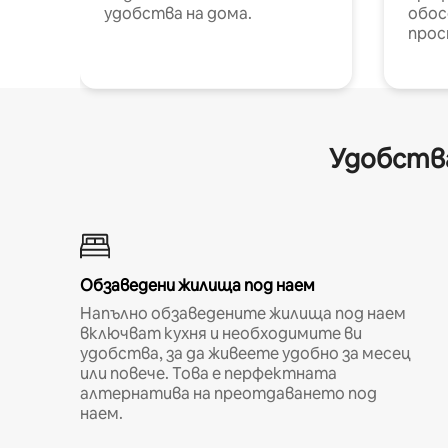
удобства на дома.
обос
прос
Удобства
Обзаведени жилища под наем
Напълно обзаведените жилища под наем
включват кухня и необходимите ви
удобства, за да живеете удобно за месец
или повече. Това е перфектната
алтернатива на преотдаването под
наем.