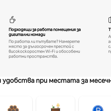
Подходящи за работа помещения за
Т
дигитални номади
A
По работа ли пътувате? Намерете
а
място за дългосрочен престой с
с
високоскоростен Wi-Fi и обособени
п
работни пространства.
 удобства при местата за месеч