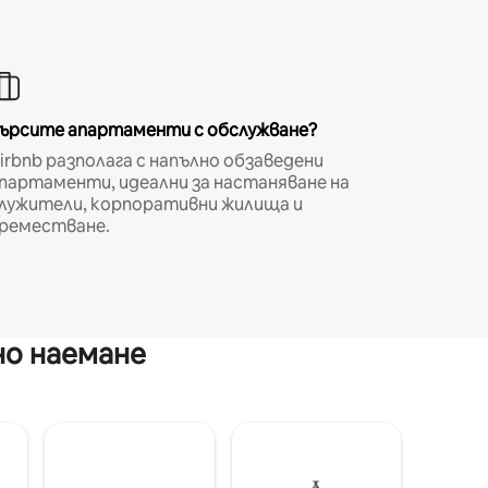
ърсите апартаменти с обслужване?
irbnb разполага с напълно обзаведени
партаменти, идеални за настаняване на
лужители, корпоративни жилища и
реместване.
но наемане