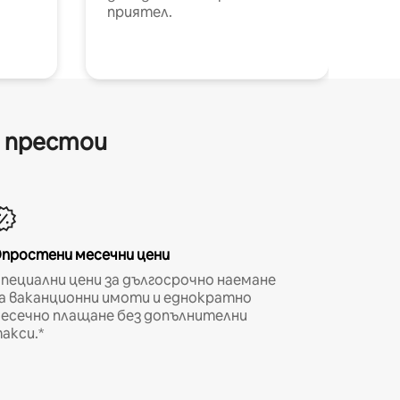
приятел.
и престои
простени месечни цени
пециални цени за дългосрочно наемане
а ваканционни имоти и еднократно
есечно плащане без допълнителни
акси.*