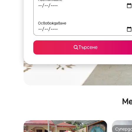
Освобождаване
Търсене
Ме
Суперд
Суперд