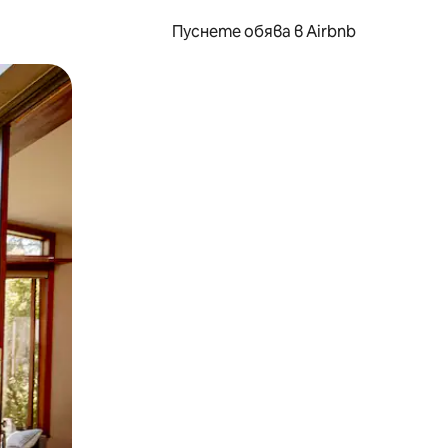
Пуснете обява в Airbnb
окосване или плъзгане.