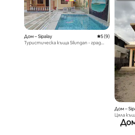
Дом – Sipalay
Средна оценка: 5
5 (9)
Туристическа къща Silungan - град
Сипалай
Дом – Sip
Цяла къщ
Дом
Бийч