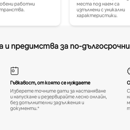
обени работни
места под наем са
транства.
изпълнени с уникални
характеристики.
 и предимства за по-дългосрочн
Гъвкавост, от която се нуждаете
О
Изберете точните дати за настаняване
С
и напускане и резервирайте лесно онлайн,
н
без допълнителни задължения и
м
документи.*
т