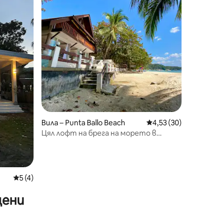
Вила – Punta Ballo Beach
Средна оценка: 4,53
4,53 (30)
Цял лофт на брега на морето в
Пунта Бало, Сипалай
Средна оценка: 5 от 5, 4 отзива
5 (4)
цени