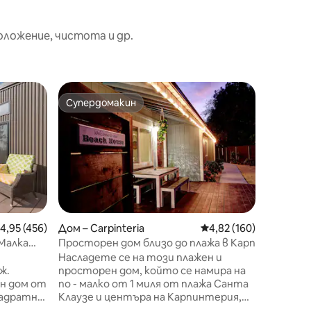
оложение, чистота и др.
Дом – S
Супердомакин
Избор 
Супердомакин
Избор 
Кратък 
Самърл
Отпусне
тази сп
спални и
град Са
красиват
залезит
възполз
двор с п
редна оценка: 4,95 от 5, 456 отзива
4,95 (456)
Дом – Carpinteria
Средна оценка: 4,82 
4,82 (160)
Можете 
 Малка
Просторен дом близо до плажа в Карп
разходка
Насладете се на този плажен и
близкия
ж.
просторен дом, който се намира на
до кучеш
н дом от
по - малко от 1 миля от плажа Санта
семейния
квадратни
Клаузе и центъра на Карпинтерия,
любимец
шен/
както и на 12 минути с кола от
бъдат н