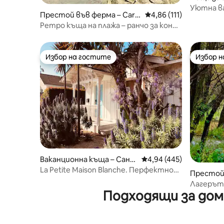
рбара
Уютна в
Престой във ферма – Carpi
Средна оценка: 4,86 о
4,86 (111)
nteria
Ретро къща на плажа – ранчо за коне,
овощна градина и езеро
Избор на гостите
Избор 
Избор на гостите
Избор 
Ваканционна къща – Сант
Средна оценка: 4,94 о
4,94 (445)
а Барбара
La Petite Maison Blanche. Перфектно
Престой 
място за отдих в центъра
Лагерът 
Подходящи за дом
Ранчо Гр