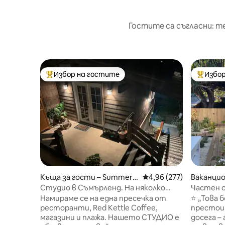
Гостите са съгласни: т
Избор на гостите
Избор
Най-популярен избор на гостите
Най-поп
Къща за гости – Summerla
Средна оценка: 4,96 о
4,96 (277)
Ваканцио
nd
and
Студио в Съмърленд. На няколко
Частен о
крачки от центъра и плажа.
Summerla
Намираме се на една пресечка от
⭐ „Това 
ресторанти, Red Kettle Coffee,
престои 
магазини и плажа. Нашето СТУДИО е
досега – 