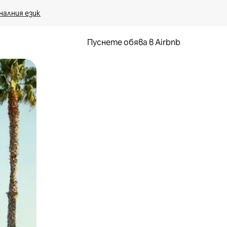
налния език
Пуснете обява в Airbnb