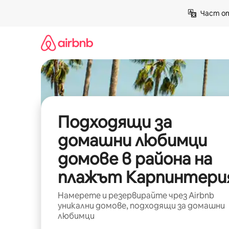
Пропускане
Част от
към
съдържанието
Подходящи за
домашни любимци
домове в района на
плажът Карпинтери
Намерете и резервирайте чрез Airbnb
уникални домове, подходящи за домашни
любимци