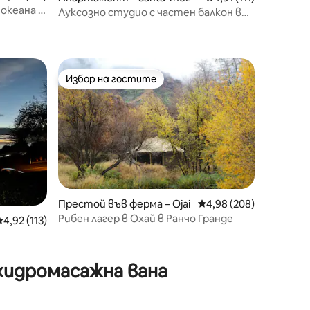
 океана и
Луксозно студио с частен балкон в
центъра на Санта Инес
Избор на гостите
Избор на гостите
Престой във ферма – Ojai
Средна оценка: 4,98 
4,98 (208)
Рибен лагер в Охай в Ранчо Гранде
Средна оценка: 4,92 от 5, 113 отзива
4,92 (113)
хидромасажна вана