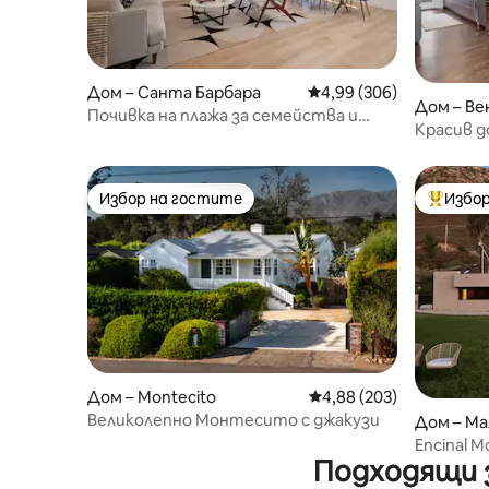
Дом – Санта Барбара
Средна оценка: 4,99 о
4,99 (306)
Дом – В
Почивка на плажа за семейства и
Красив д
кучета, зарядно устройство за
магазин
електрически автомобили!
Избор на гостите
Избор
Избор на гостите
Най-поп
Дом – Montecito
Средна оценка: 4,88 о
4,88 (203)
Великолепно Монтесито с джакузи
Дом – Ма
Encinal M
Подходящи з
устройс
автомоб