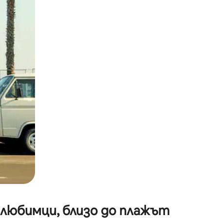
окосване или плъзгане.
 любимци, близо до плажът