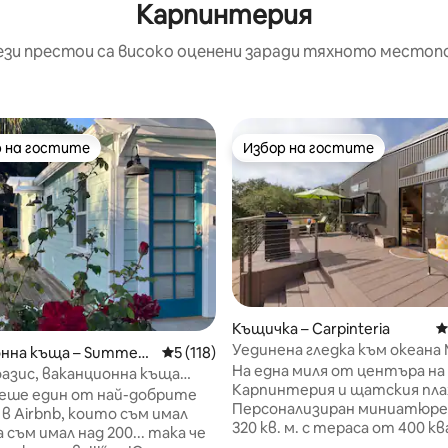
Карпинтерия
ези престои са високо оценени заради тяхното местоп
 на гостите
Избор на гостите
улярен избор на гостите
Избор на гостите
Къщичка – Carpinteria
С
Уединена гледка към океана
т 5, 277 отзива
нна къща – Summerl
Средна оценка: 5 от 5, 118 отзива
5 (118)
къща
На една миля от центъра на
азис, ваканционна къща
Карпинтерия и щатския пла
nd Waterscape
беше един от най-добрите
Персонализиран миниатюре
в Airbnb, които съм имал
320 кв. м. с тераса от 400 
а съм имал над 200... така че
метра за перфектен вътре