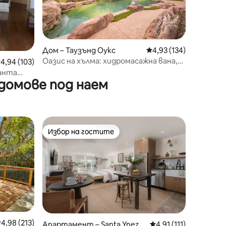
Дом – Таузънд Оукс
Средна оценка: 4,93 
4,93 (134)
Оазис на хълма: хидромасажна вана,
редна оценка: 4,94 от 5, 103 отзива
4,94 (103)
пещера, гледка
Санта
домове под наем
Избор на гостите
тите
Избор на гостите
редна оценка: 4,98 от 5, 213 отзива
4,98 (213)
Апартамент – Santa Ynez
Средна оценка: 4,91 
4,91 (111)