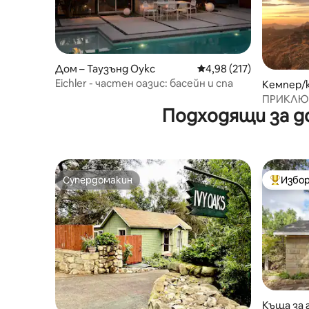
Дом – Таузънд Оукс
Средна оценка: 4,98 о
4,98 (217)
Eichler - частен оазис: басейн и спа
Кемпер/к
у
ПРИКЛЮЧ
Подходящи за д
КАРАВАН
Супердомакин
Избор
Супердомакин
Най-поп
Къща за 