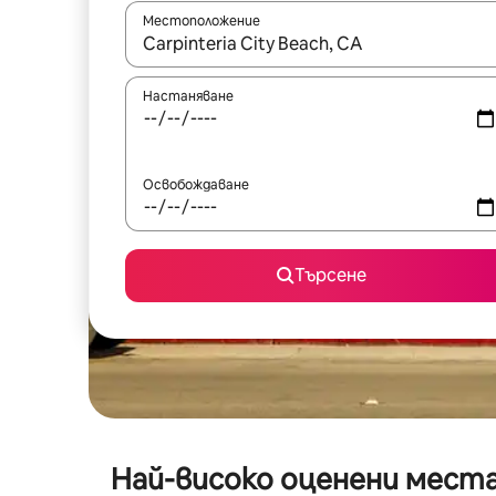
Местоположение
Когато резултатите се покажат, използвайт
Настаняване
Освобождаване
Търсене
Най-високо оценени места