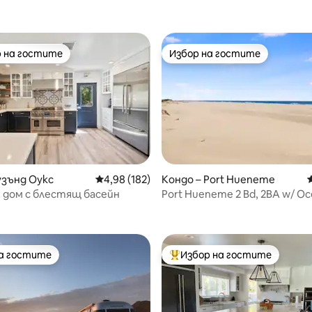
 на гостите
Избор на гостите
улярен избор на гостите
Избор на гостите
узънд Оукс
Средна оценка: 4,98 от 5, 182 отзива
4,98 (182)
Кондо – Port Hueneme
 дом с блестящ басейн
Port Hueneme 2 Bd, 2BA w/ Oc
т 5, 304 отзива
Beach Living
на гостите
Избор на гостите
на гостите
Най-популярен избор на гос