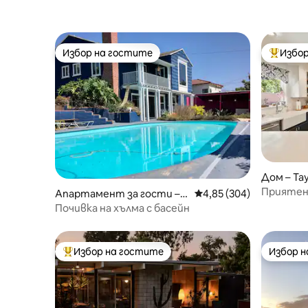
Избор на гостите
Избор
Избор на гостите
Най-поп
Дом – Та
Приятен
Апартамент за гости – S
Средна оценка: 4,85 о
4,85 (304)
anta Paula
Почивка на хълма с басейн
Избор на гостите
Избор 
Най-популярен избор на гостите
Избор 