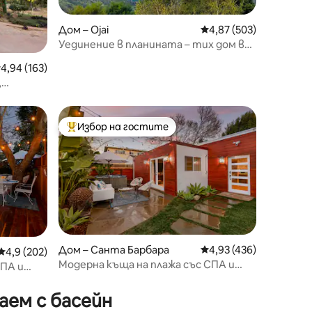
Дом – Ojai
Средна оценка: 4,87 
4,87 (503)
Уединение в планината – тих дом в
провинцията в Охай
редна оценка: 4,94 от 5, 163 отзива
4,94 (163)
,
ятни
Избор на гостите
Най-популярен избор на гостите
Дом – Санта Барбара
Средна оценка: 4,93 
4,93 (436)
Средна оценка: 4,9 от 5, 202 отзива
4,9 (202)
Модерна къща на плажа със СПА и
СПА и
сауна
аем с басейн