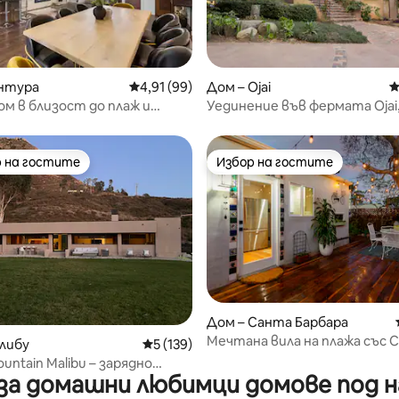
т 5, 306 отзива
ентура
Средна оценка: 4,91 от 5, 99 отзива
4,91 (99)
Дом – Ojai
С
ом в близост до плаж и
Уединение във фермата Ojai
и
хидромасажна вана, неверо
гледки към планината
 на гостите
Избор на гостите
улярен избор на гостите
Избор на гостите
Дом – Санта Барбара
т 5, 203 отзива
Мечтана вила на плажа със 
либу
Средна оценка: 5 от 5, 139 отзива
5 (139)
сауна ~ Разходка до плажа
ountain Malibu – зарядно
а домашни любимци домове под н
тво за електрически
или в затворен комплекс