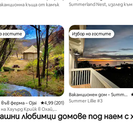
ummerland
Summerland Nest, изглед към
аканционна къща от камък
т 5, 111 отзива
каньона
на гостите
Избор на гостите
на гостите
Избор на гостите
т 5, 445 отзива
Ваканционен дом – Summe
rland
Summer Lillie #3
във ферма – Ojai
Средна оценка: 4,99 от 5, 201 отзива
4,99 (201)
на Хауърд Крийк в Охай,
ашни любимци домове под наем с 
анде