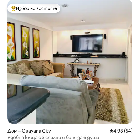
Избор на гостите
Най-популярен избор на гостите
Дом – Guayana City
Средна оценк
4,98 (54)
Удобна къща с 3 спални и баня за 6 души