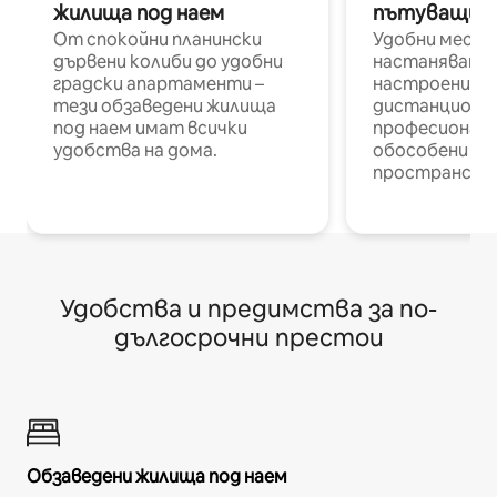
жилища под наем
пътуващи п
От спокойни планински
Удобни места
дървени колиби до удобни
настаняване 
градски апартаменти –
настроени и
тези обзаведени жилища
дистанционн
под наем имат всички
професионалис
удобства на дома.
обособени р
пространств
Удобства и предимства за по-
дългосрочни престои
Обзаведени жилища под наем