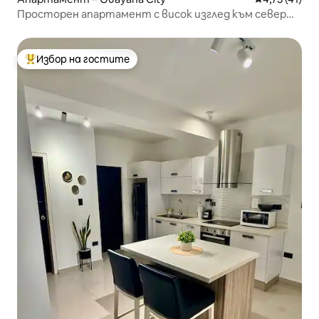
Просторен апартамент с висок изглед към север
от Пуерто Ордас
Избор на гостите
Най-популярен избор на гостите