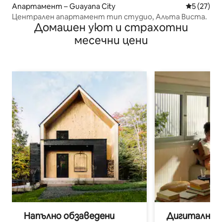
Апартамент – Guayana City
Средна оц
5 (27)
Централен апартамент тип студио, Альта Виста.
Домашен уют и страхотни
месечни цени
Напълно обзаведени
Дигитални н