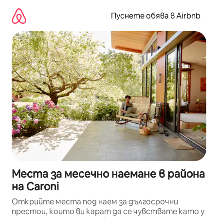
Пропускане
към
Пуснете обява в Airbnb
съдържанието
Места за месечно наемане в района
на Caroni
Открийте места под наем за дългосрочни
престои, които ви карат да се чувствате като у