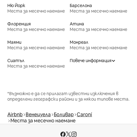
Ню Йорк
Барселона
Места за месечно наемане
Места за месечно наемане
Флоренция
Атина
Места за месечно наемане
Места за месечно наемане
Маями
Монреал
Места за месечно наемане
Места за месечно наемане
Сиатъл
Повече информация
Места за месечно наемане
*Възможно е да се прилагат известни изключения в
определени географски райони и за някои типове места.
Airbnb
Венецуела
Боливар
Caroní
Места за месечно наемане