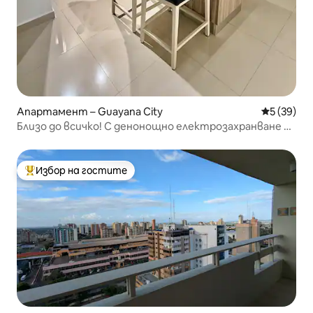
Апартамент – Guayana City
Средна оц
5 (39)
Близо до всичко! С денонощно електрозахранване и
оптичен Wi-Fi
Избор на гостите
Най-популярен избор на гостите