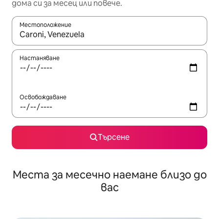
дома си за месец или повече.
Местоположение
Когато резултатите се покажат, използвайте клавишите 
Настаняване
Освобождаване
Търсене
Места за месечно наемане близо до
вас