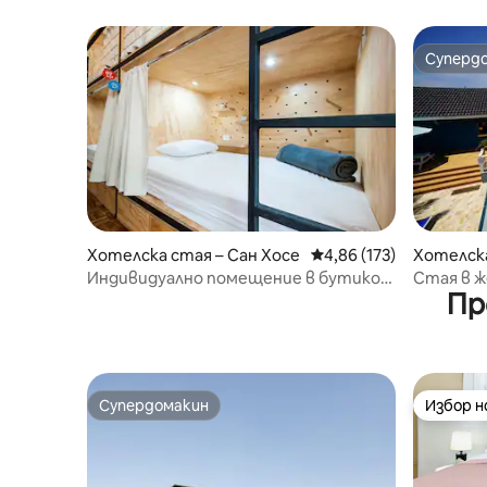
жени
Суперд
Суперд
Хотелска стая – Сан Хосе
Средна оценка: 4,86 о
4,86 (173)
Хотелска
Индивидуално помещение в бутиков
Стая в ж
Пр
хостел
- Bed & Bi
Супердомакин
Избор 
Супердомакин
Избор 