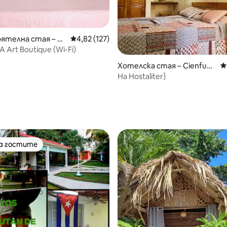
ятелна стая – Ха
Средна оценка: 4,82 от 5, 127 отзива
4,82 (127)
Art Boutique (Wi-Fi)
Хотелска стая – Cienfueg
С
os
На Hostaliter}
от 5, 31 отзива
на гостите
на гостите