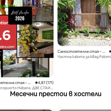
 от 5, 7 отзива
Самостоятелна стая – Pa
С
lomino
Частна каюта за квад Palomi
Perlita (корал)
ятелна стая – Ха
Средна оценка: 4,87 от 5, 171 отзива
4,87 (171)
ropuerto Habana. ДВЕ СТАИ
Месечни престои в хостели
Н WI-FI