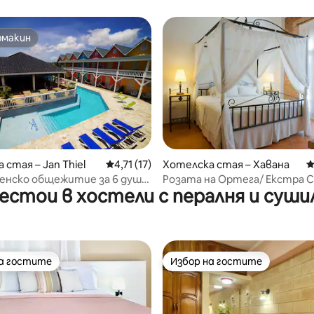
омакин
омакин
т 5, 173 отзива
 стая – Jan Thiel
Средна оценка: 4,71 от 5, 17 отзива
4,71 (17)
Хотелска стая – Хавана
С
енско общежитие за 6 души
Розата на Ортега/ Екстра 
естои в хостели с пералня и суши
ke Jan Thiel
на гостите
Избор на гостите
на гостите
Избор на гостите