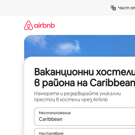
Пропускане
Част от
към
съдържанието
Ваканционни хостел
в района на Caribbea
Намерете и резервирайте уникални
престои в хостели чрез Airbnb
Местоположение
Когато резултатите се покажат, използвайт
Настаняване