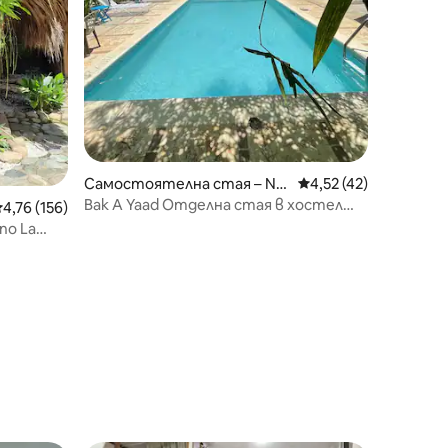
Самостоятелна стая – Ne
Средна оценка: 4,52
4,52 (42)
gril
Bak A Yaad Отделна стая в хостел
редна оценка: 4,76 от 5, 156 отзива
4,76 (156)
Споделена баня
no La