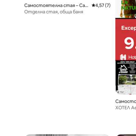
Самостоятелна стая – Сан
Средна оценка: 4,57
4,57 (7)
та Марта
Отделна стая, обща баня
Самосто
вана
ХОТЕЛ Ae
БЕЗПЛАТЕ