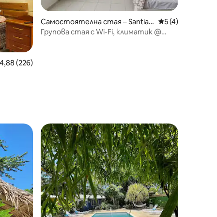
Самостоятелна стая – Santiag
Средна оценка: 
5 (4)
o de los Caballeros
Групова стая с Wi-Fi, климатик @
Доминиканска република
редна оценка: 4,88 от 5, 226 отзива
4,88 (226)