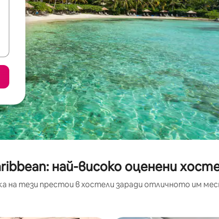
ribbean: най-високо оценени хост
ка на тези престои в хостели заради отличното им мес