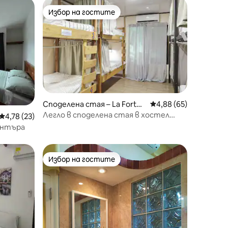
Избор на гостите
Избор на гостите
Споделена стая – La Fortun
Средна оценка: 4,88
4,88 (65)
a
Легло в споделена стая в хостел
Средна оценка: 4,78 от 5, 23 отзива
4,78 (23)
Argdivan!
ентъра
Избор на гостите
Избор на гостите