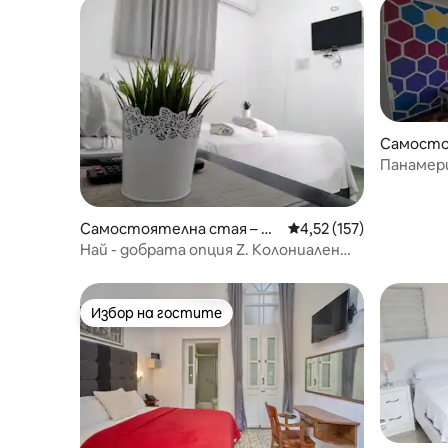
Самосто
нта Мар
Панамери
Самостоятелна стая – Са
Средна оценка: 4,52 о
4,52 (157)
нто Доминго
Най - добрата опция Z. Колониален
център, Wi - Fi, телевизор, климатик
Избор на гостите
Избор на гостите