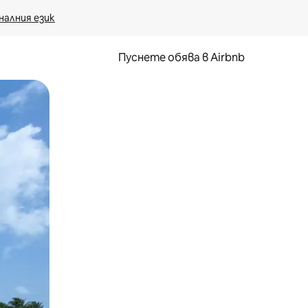
налния език
Пуснете обява в Airbnb
окосване или плъзгане.