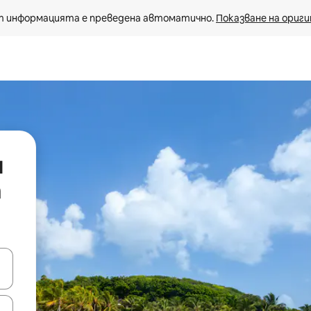
 информацията е преведена автоматично. 
Показване на ориги
и
n
е клавишите със стрелки нагоре и надолу или навигирайте с д