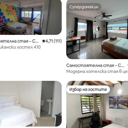
Супердомакин
Супердомакин
ятелна стая – Са
Средна оценка: 4,71 от 5, 111 отзива
4,71 (111)
та
кански хостел 410
т 5, 157 отзива
Самостоятелна стая – Co
nstanza
Модерна хотелска стая в ц
Избор на гостите
Избор на гостите