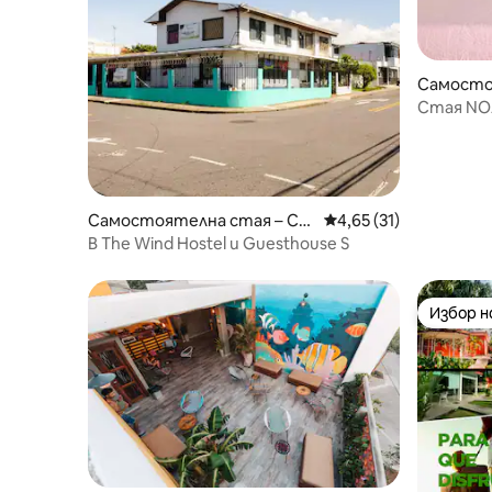
Самосто
вана
Стая NOA 
Самостоятелна стая – Са
Средна оценка: 4,65 
4,65 (31)
н Хосе
В The Wind Hostel и Guesthouse S
Избор 
Избор 