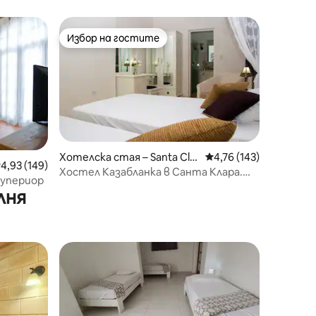
стая с вентилатор
Избор на гостите
Избор на гостите
Хотелска стая – Santa Clar
Средна оценка: 4,76 
4,76 (143)
редна оценка: 4,93 от 5, 149 отзива
4,93 (149)
a
Хостел Казабланка в Санта Клара.
Супериор
Стая 1
лня