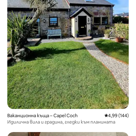
Ваканционна къща – Capel Coch
Средна оценка
4,99 (144)
Идилична вила и градина, гледки към планината