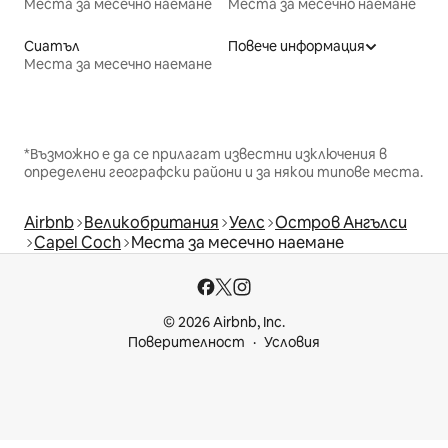
Места за месечно наемане
Места за месечно наемане
Сиатъл
Повече информация
Места за месечно наемане
*Възможно е да се прилагат известни изключения в
определени географски райони и за някои типове места.
Airbnb
Великобритания
Уелс
Остров Ангълси
Capel Coch
Места за месечно наемане
© 2026 Airbnb, Inc.
Поверителност
Условия