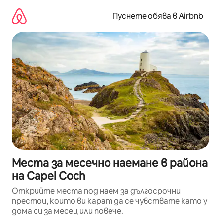
Пропускане
към
Пуснете обява в Airbnb
съдържанието
Места за месечно наемане в района
на Capel Coch
Открийте места под наем за дългосрочни
престои, които ви карат да се чувствате като у
дома си за месец или повече.