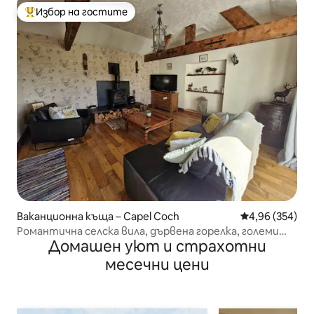
Избор на гостите
Най-популярен избор на гостите
Ваканционна къща – Capel Coch
Средна оценка
4,96 (354)
Романтична селска вила, дървена горелка, големи
Домашен уют и страхотни
градини
месечни цени