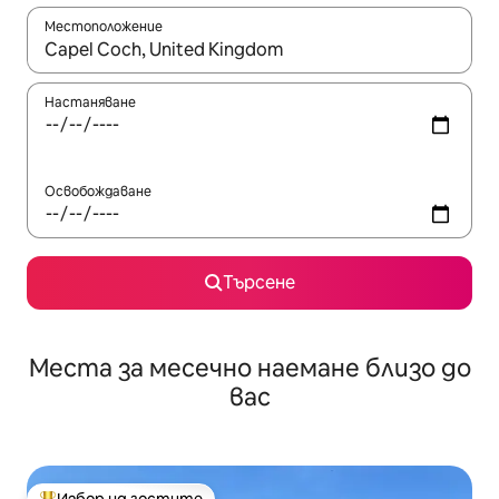
Местоположение
Когато резултатите се покажат, използвайте клавишите 
Настаняване
Освобождаване
Търсене
Места за месечно наемане близо до
вас