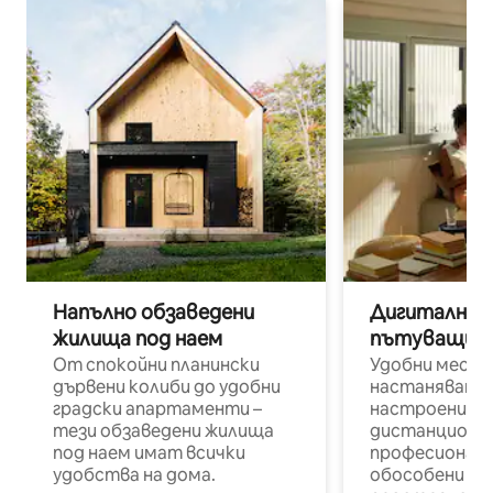
Напълно обзаведени
Дигитални н
жилища под наем
пътуващи п
От спокойни планински
Удобни места
дървени колиби до удобни
настаняване 
градски апартаменти –
настроени и
тези обзаведени жилища
дистанционн
под наем имат всички
професионалис
удобства на дома.
обособени р