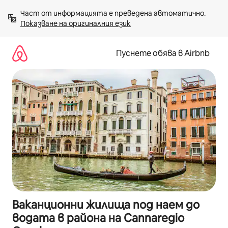
Пропускане
Част от информацията е преведена автоматично. 
към
Показване на оригиналния език
съдържанието
Пуснете обява в Airbnb
Ваканционни жилища под наем до
водата в района на Cannaregio