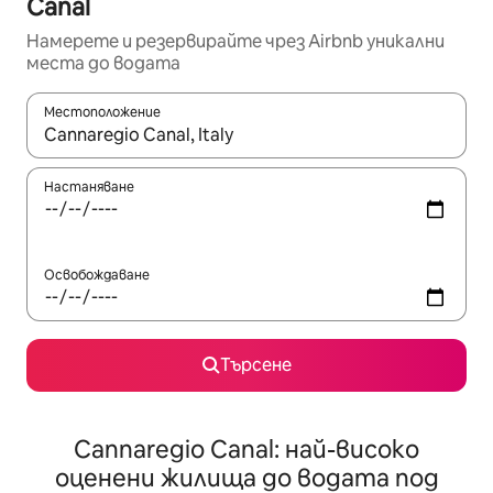
Canal
Намерете и резервирайте чрез Airbnb уникални
места до водата
Местоположение
Когато резултатите се покажат, използвайте клавишите 
Настаняване
Освобождаване
Търсене
Cannaregio Canal: най-високо
оценени жилища до водата под