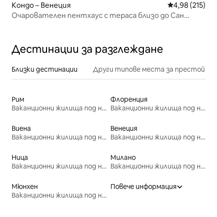
Кондо – Венеция
Средна оценка
4,98 (215)
Очарователен пентхаус с тераса близо до Сан
Марко
Дестинации за разглеждане
Близки дестинации
Други типове места за престой
Рим
Флоренция
Ваканционни жилища под наем
Ваканционни жилища под наем
Виена
Венеция
Ваканционни жилища под наем
Ваканционни жилища под наем
Ница
Милано
Ваканционни жилища под наем
Ваканционни жилища под наем
Мюнхен
Повече информация
Ваканционни жилища под наем