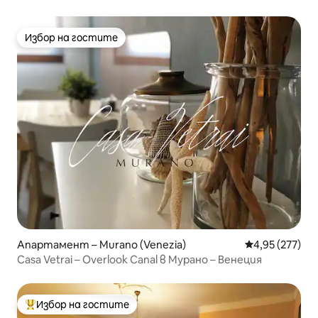
Избор на гостите
Избор на гостите
Апартамент – Murano (Venezia)
Средна оценка
4,95 (277)
Casa Vetrai – Overlook Canal в Мурано – Венеция
Избор на гостите
Най-популярен избор на гостите