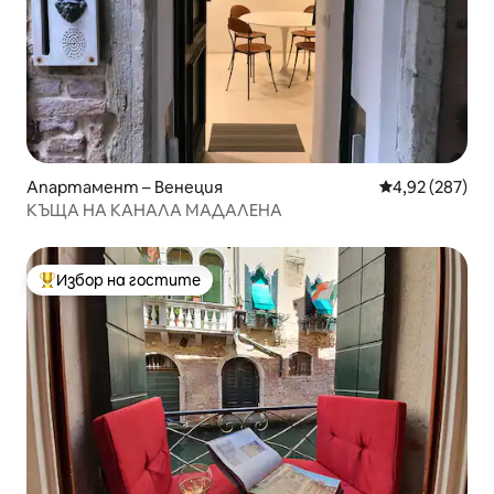
Апартамент – Венеция
Средна оценка
4,92 (287)
КЪЩА НА КАНАЛА МАДАЛЕНА
Избор на гостите
Най-популярен избор на гостите