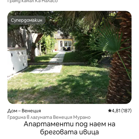
Гранд канал Ка Наласо
Супердомакин
Супердомакин
Дом – Венеция
Средна оценка
4,81 (187)
Градина в лагуната Венеция Мурано
Апартаменти под наем на
бреговата ивица