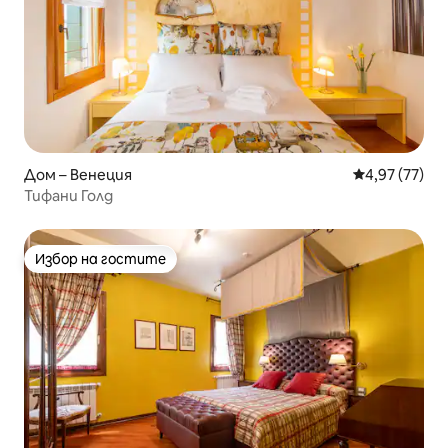
Дом – Венеция
Средна оценк
4,97 (77)
Тифани Голд
Избор на гостите
Избор на гостите