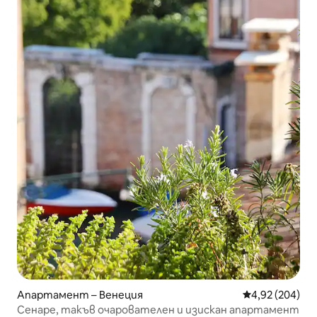
Апартамент – Венеция
Средна оценка
4,92 (204)
Сенаре, такъв очарователен и изискан апартамент