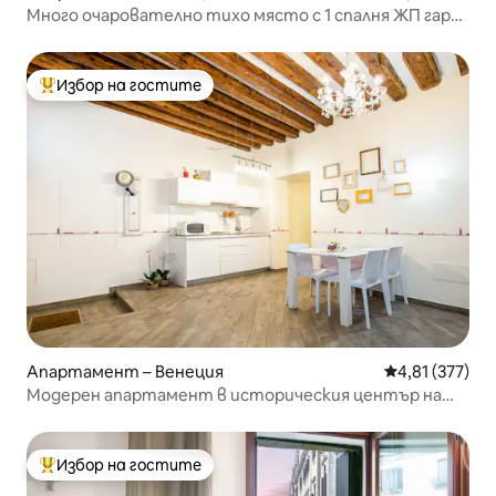
Много очарователно тихо място с 1 спалня ЖП гара
Guglie
Избор на гостите
Най-популярен избор на гостите
Апартамент – Венеция
Средна оценка
4,81 (377)
Модерен апартамент в историческия център на
Венеция
Избор на гостите
Най-популярен избор на гостите