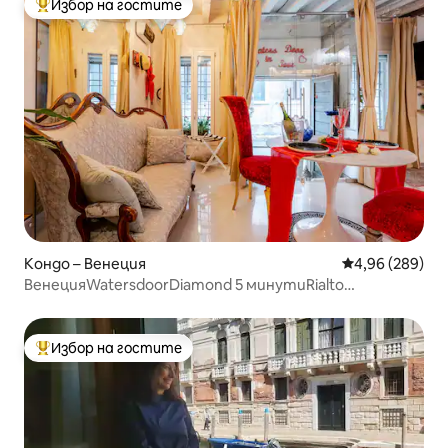
Избор на гостите
Най-популярен избор на гостите
Кондо – Венеция
Средна оценка
4,96 (289)
ВенецияWatersdoorDiamond 5 минутиRialto
10toSanMarco
Избор на гостите
Най-популярен избор на гостите