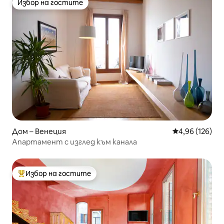
Избор на гостите
Избор на гостите
Дом – Венеция
Средна оценка
4,96 (126)
Апартамент с изглед към канала
Избор на гостите
Най-популярен избор на гостите