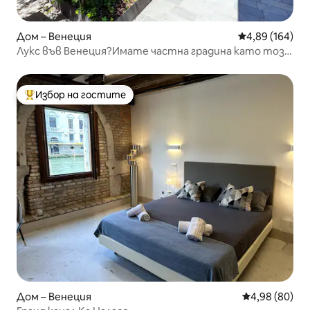
Дом – Венеция
Средна оценка
4,89 (164)
Лукс във Венеция?Имате частна градина като този
апартамент
Избор на гостите
Най-популярен избор на гостите
Дом – Венеция
Средна оценк
4,98 (80)