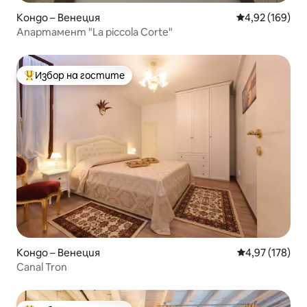
Кондо – Венеция
Средна оценка
4,92 (169)
Апартамент "La piccola Corte"
Избор на гостите
Най-популярен избор на гостите
Кондо – Венеция
Средна оценка
4,97 (178)
Canal Tron