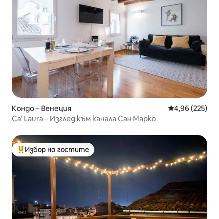
Кондо – Венеция
Средна оценка
4,96 (225)
Ca' Laura – Изглед към канала Сан Марко
Избор на гостите
Най-популярен избор на гостите