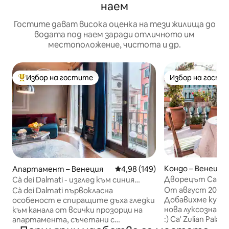
наем
Гостите дават висока оценка на тези жилища до
водата под наем заради отличното им
местоположение, чистота и др.
Избор на гостите
Избор на гости
Най-популярен избор на гостите
Избор на гости
Кондо – Венеция
Апартамент – Венеция
Средна оценка: 4,98 от 5, 149
4,98 (149)
Дворецът Ca' Zul
Cà dei Dalmati - изглед към синия
канал
От август 2026 
Cà dei Dalmati първокласна
Добавихме кухне
особеност е спиращите дъха гледки
нова луксозна въ
към канала от всички прозорци на
:) Ca' Zulian Palace е спиращо дъха
апартамента, съчетани с
историческо мяс