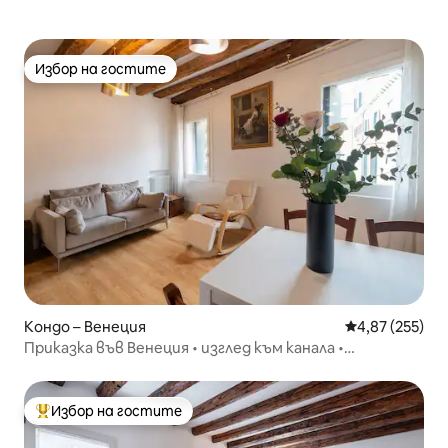
Избор на гостите
Избор на гостите
Кондо – Венеция
Средна оценка
4,87 (255)
Приказка във Венеция • изглед към канала •
централно
Избор на гостите
Най-популярен избор на гостите