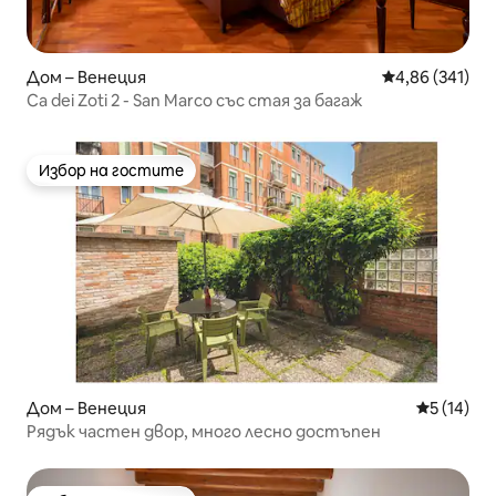
Дом – Венеция
Средна оценка
4,86 (341)
Ca dei Zoti 2 - San Marco със стая за багаж
Избор на гостите
Избор на гостите
Дом – Венеция
Средна оц
5 (14)
Рядък частен двор, много лесно достъпен