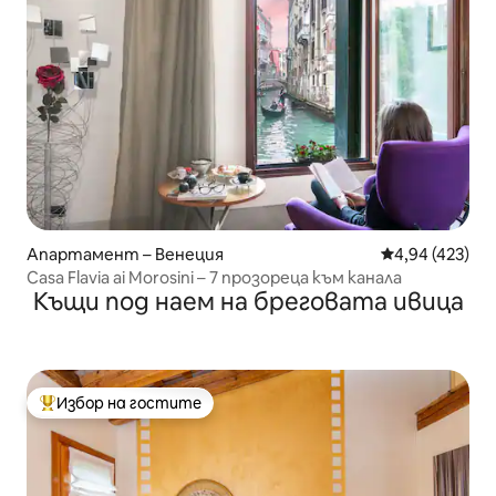
Апартамент – Венеция
Средна оценка
4,94 (423)
Casa Flavia ai Morosini – 7 прозореца към канала
Къщи под наем на бреговата ивица
Избор на гостите
Най-популярен избор на гостите