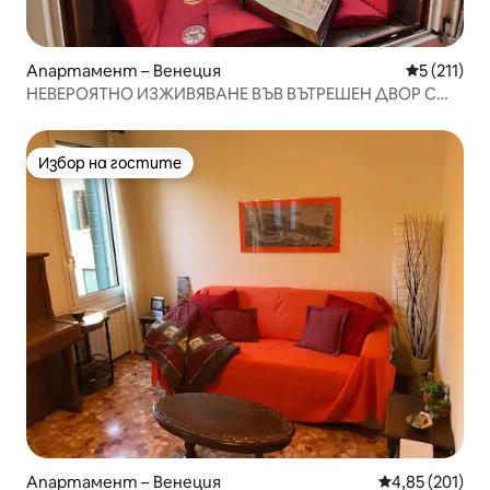
Апартамент – Венеция
Средна оце
5 (211)
НЕВЕРОЯТНО ИЗЖИВЯВАНЕ ВЪВ ВЪТРЕШЕН ДВОР С
ИЗГЛЕД КЪМ КАНАЛА близо до площад „Свети Марк“
Избор на гостите
Избор на гостите
Апартамент – Венеция
Средна оценка
4,85 (201)