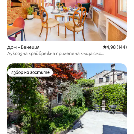
Дом – Венеция
Средна оценка
4,98 (144)
Луксозна крайбрежна прилепена къща със
самостоятелна тераса
Избор на гостите
Избор на гостите