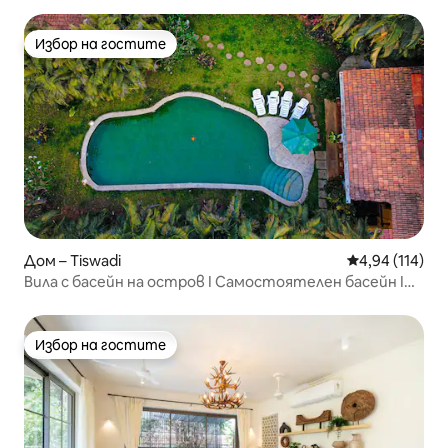
Избор на гостите
Избор на гостите
Дом – Tiswadi
Средна оценка
4,94 (114)
Вила с басейн на остров I Самостоятелен басейн I
Готвач I Персонал I Wi-Fi
Избор на гостите
Избор на гостите