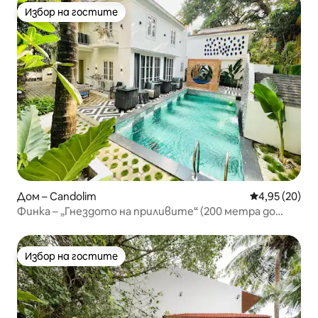
Избор на гостите
Избор на гостите
Дом – Candolim
Средна оценк
4,95 (20)
Финка – „Гнездото на приливите“ (200 метра до
плажа)
Избор на гостите
Избор на гостите