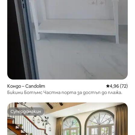
Кондо – Candolim
Средна оценк
4,96 (72)
Бикини Ботъмс Частна порта за достъп до плажа.
Супердомакин
Супердомакин