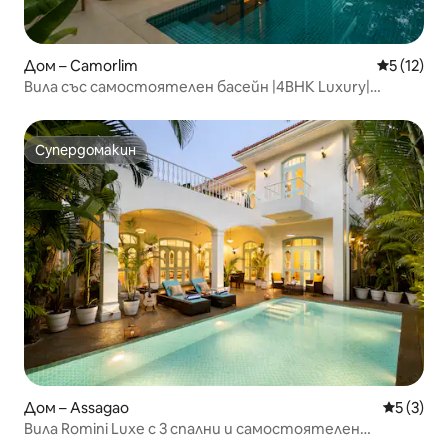
Дом – Camorlim
Средна оц
5 (12)
Вила със самостоятелен басейн |4BHK Luxury|
Балконът на Жулиета
Супердомакин
Супердомакин
Дом – Assagao
Средна о
5 (3)
Вила Romini Luxe с 3 спални и самостоятелен
басейн|15 минути до плажа Озран