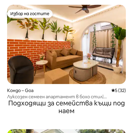
минути от плажа
Избор на гостите
Избор на гостите
Кондо – Goa
Средна оц
5 (32)
Луксозен семеен апартамент в бохо стил|
Подходящи за семейства къщи под
Вътрешен басейн|Близо до плажа
наем