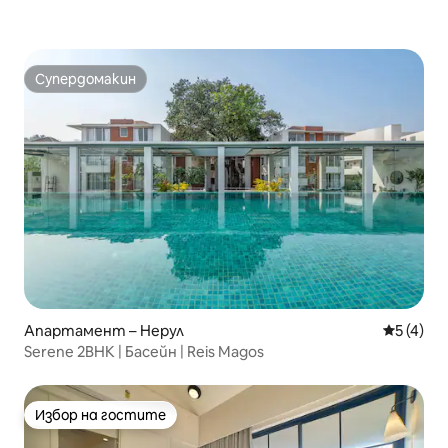
Супердомакин
Супердомакин
Апартамент – Нерул
Средна о
5 (4)
Serene 2BHK | Басейн | Reis Magos
Избор на гостите
Избор на гостите