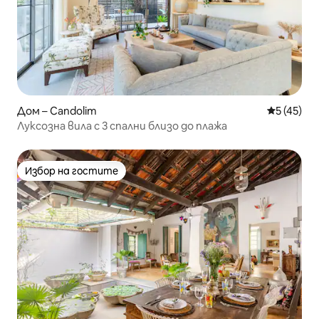
Дом – Candolim
Средна оц
5 (45)
Луксозна вила с 3 спални близо до плажа
Избор на гостите
Избор на гостите