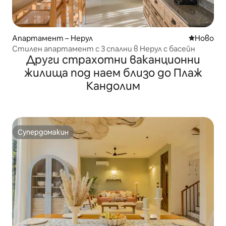
Апартамент – Нерул
Ново мяс
Ново
Стилен апартамент с 3 спални в Нерул с басейн
Други страхотни ваканционни
жилища под наем близо до Плаж
Кандолим
Супердомакин
Супердомакин