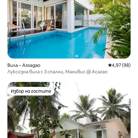
Вила – Assagao
Средна оценк
4,97 (98)
Луксозна вила с 3 спални, Манивил @ Асагао
Избор на гостите
Избор на гостите