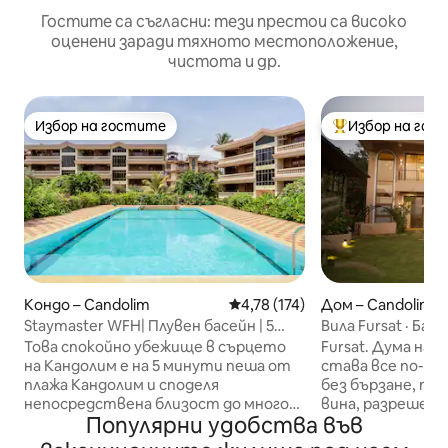
Гостите са съгласни: тези престои са високо
оценени заради тяхното местоположение,
чистота и др.
Избор на гостите
Избор на гос
Избор на гостите
Най-популярен 
Кондо – Candolim
Средна оценка: 4,78 от 5, 17
4,78 (174)
Дом – Candolim
Staymaster WFH| Плувен басейн | 5
Вила Fursat · Ба
минути от плажа
градина · Кандол
Това спокойно убежище в сърцето
Fursat. Дума на 
на Кандолим е на 5 минути пеша от
става все по-ря
плажа Кандолим и споделя
без бързане, поч
непосредствена близост до много
вина, разрешени
Популярни удобства във
популярни заведения за хранене,
Вила Fursat е съ
барове, клубове, магазини и
усещане. Самостоятелна вила с