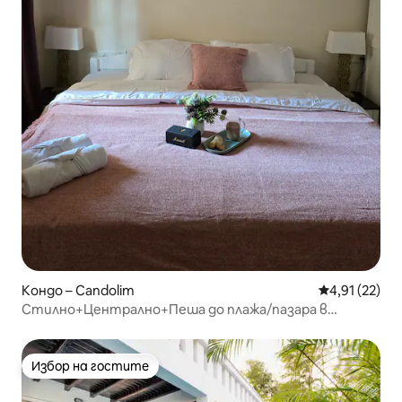
Кондо – Candolim
Средна оценк
4,91 (22)
Стилно+Централно+Пеша до плажа/пазара в
Кандолим
Избор на гостите
Избор на гостите