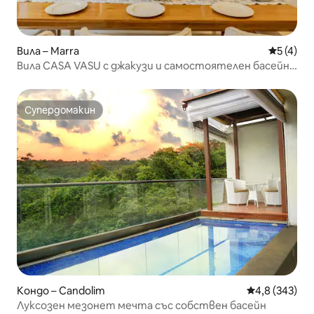
Вила – Marra
Средна о
5 (4)
Вила CASA VASU с джакузи и самостоятелен басейн
в Гоа
Супердомакин
Супердомакин
Кондо – Candolim
Средна оценк
4,8 (343)
Луксозен мезонет мечта със собствен басейн