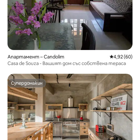
Апартамент – Candolim
Средна оценк
4,92 (60)
Casa de Souza - Вашият дом със собствена тераса
Супердомакин
Супердомакин