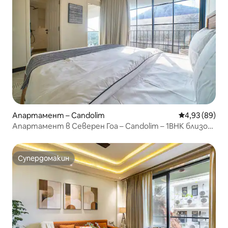
Апартамент – Candolim
Средна оценк
4,93 (89)
Апартамент в Северен Гоа – Candolim – 1BHK близо
до плажа
Супердомакин
Супердомакин