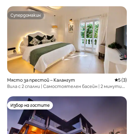
Супердомакин
Супердомакин
Място за престой – Калангут
Средна о
5 (3)
Вила с 2 спални | Самостоятелен басейн | 2 минути
до плажа Бага
Избор на гостите
Избор на гостите