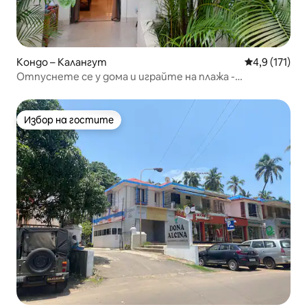
Кондо – Калангут
Средна оценк
4,9 (171)
Отпуснете се у дома и играйте на плажа -
насладете се на Манго!
Избор на гостите
Избор на гостите