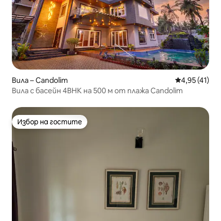
Вила – Candolim
Средна оценк
4,95 (41)
Вила с басейн 4BHK на 500 м от плажа Candolim
Избор на гостите
Избор на гостите