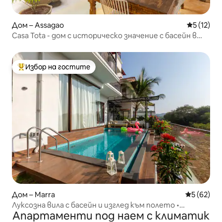
Дом – Assagao
Средна оц
5 (12)
Casa Tota - дом с историческо значение с басейн в
Асагао
Избор на гостите
Най-популярен избор на гостите
Дом – Marra
Средна оц
5 (62)
Луксозна вила с басейн и изглед към полето •
Апартаменти под наем с климатик
Кандолим