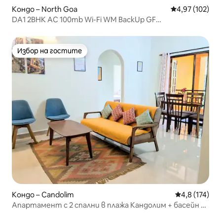
Кондо – North Goa
Средна оценка
4,97 (102)
DA1 2BHK AC 100mb Wi-Fi WM BackUp GF
Candolim@650м
Избор на гостите
Избор на гостите
Кондо – Candolim
Средна оценк
4,8 (174)
Апартамент с 2 спални в плажа Кандолим + басейн +
паркинг + Wi-Fi