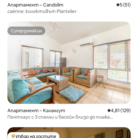
Апартамент – Candolim
Средна оц
5 (51)
caénne: колективът Plantelier
Супердомакин
Супердомакин
Апартамент – Калангут
Средна оценка
4,81 (129)
Пентхаус с 3 спални и басейн близо до плажа
Candolim
Избор на гостите