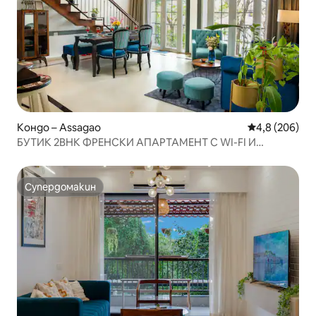
Кондо – Assagao
Средна оценк
4,8 (206)
БУТИК 2BHK ФРЕНСКИ АПАРТАМЕНТ С WI-FI И
БАСЕЙН ASSAGAO
Супердомакин
Супердомакин