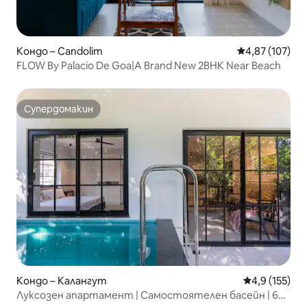
Кондо – Candolim
Средна оценка
4,87 (107)
FLOW By Palacio De Goa|A Brand New 2BHK Near Beach
Супердомакин
Супердомакин
Кондо – Калангут
Средна оценк
4,9 (155)
Луксозен апартамент | Самостоятелен басейн | 6