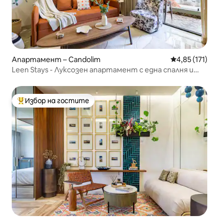
Апартамент – Candolim
Средна оценка
4,85 (171)
Leen Stays - Луксозен апартамент с една спалня и
джакузи!
Избор на гостите
Най-популярен избор на гостите