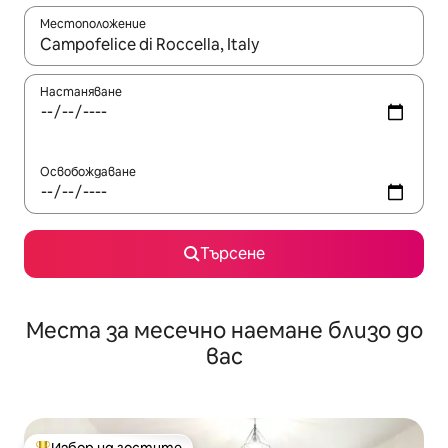
Местоположение
Когато резултатите се покажат, използвайте клавишите 
Настаняване
Освобождаване
Търсене
Места за месечно наемане близо до
вас