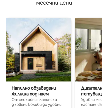
месечни цени
Напълно обзаведени
Дигитални н
жилища под наем
пътуващи п
От спокойни планински
Удобни места
дървени колиби до удобни
настаняване 