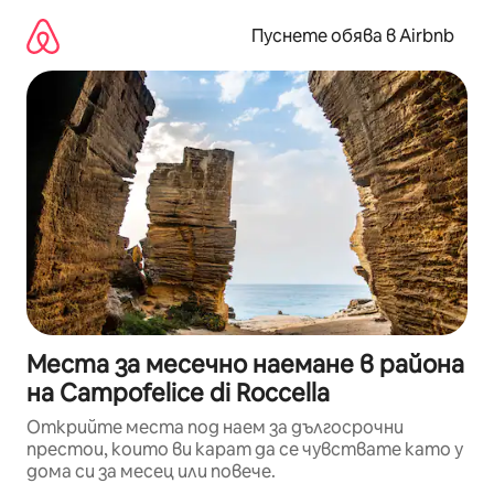
Пропускане
към
Пуснете обява в Airbnb
съдържанието
Места за месечно наемане в района
на Campofelice di Roccella
Открийте места под наем за дългосрочни
престои, които ви карат да се чувствате като у
дома си за месец или повече.