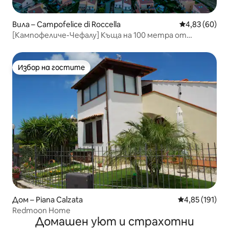
Вила – Campofelice di Roccella
Средна оценк
4,83 (60)
[Кампофеличе-Чефалу] Къща на 100 метра от
морето
Избор на гостите
Избор на гостите
Дом – Piana Calzata
Средна оценка
4,85 (191)
Redmoon Home
Домашен уют и страхотни