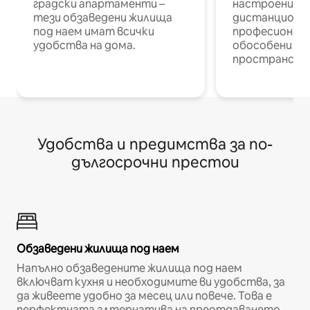
градски апартаменти –
настроени и
тези обзаведени жилища
дистанционн
под наем имат всички
професионалис
удобства на дома.
обособени р
пространств
Удобства и предимства за по-
дългосрочни престои
Обзаведени жилища под наем
Напълно обзаведените жилища под наем
включват кухня и необходимите ви удобства, за
да живеете удобно за месец или повече. Това е
перфектната алтернатива на преотдаването