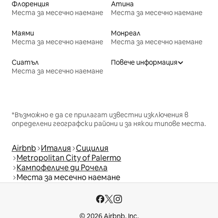
Флоренция
Атина
Места за месечно наемане
Места за месечно наемане
Маями
Монреал
Места за месечно наемане
Места за месечно наемане
Сиатъл
Повече информация
Места за месечно наемане
*Възможно е да се прилагат известни изключения в
определени географски райони и за някои типове места.
Airbnb
Италия
Сицилия
Metropolitan City of Palermo
Кампофеличе ди Рочела
Места за месечно наемане
© 2026 Airbnb, Inc.