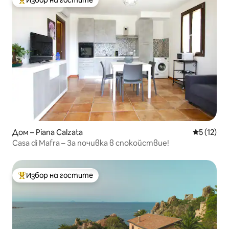
Избор на гостите
Най-популярен избор на гостите
Дом – Piana Calzata
Средна оц
5 (12)
Casa di Mafra – За почивка в спокойствие!
Избор на гостите
Най-популярен избор на гостите