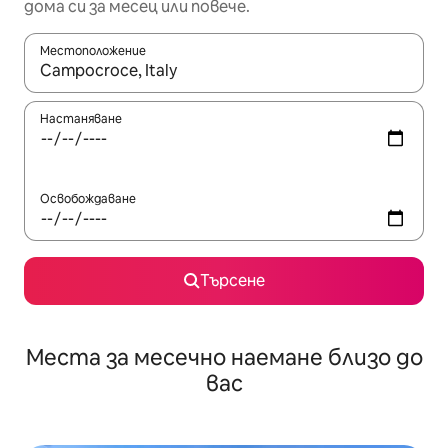
дома си за месец или повече.
Местоположение
Когато резултатите се покажат, използвайте клавишите 
Настаняване
Освобождаване
Търсене
Места за месечно наемане близо до
вас