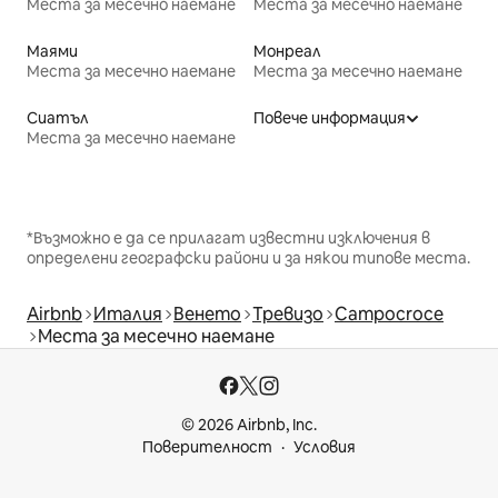
Места за месечно наемане
Места за месечно наемане
Маями
Монреал
Места за месечно наемане
Места за месечно наемане
Сиатъл
Повече информация
Места за месечно наемане
*Възможно е да се прилагат известни изключения в
определени географски райони и за някои типове места.
Airbnb
Италия
Венето
Тревизо
Campocroce
Места за месечно наемане
© 2026 Airbnb, Inc.
Поверителност
Условия