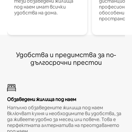
тези обзаведени жилища
дистанционн
под наем имат всички
професионалис
удобства на дома.
обособени р
пространств
Удобства и предимства за по-
дългосрочни престои
Обзаведени жилища под наем
Напълно обзаведените жилища под наем
включват кухня и необходимите ви удобства, за
да живеете удобно за месец или повече. Това е
перфектната алтернатива на преотдаването
под наем.