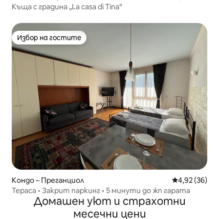
Къща с градина „La casa di Tina“
Избор на гостите
Избор на гостите
Кондо – Преганциол
Средна оценк
4,92 (36)
Тераса • Закрит паркинг • 5 минути до жп гарата
Домашен уют и страхотни
месечни цени