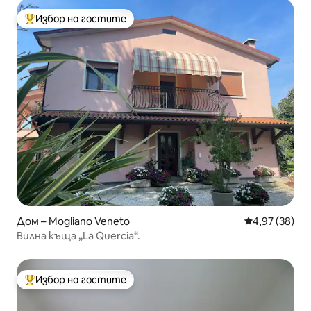
Избор на гостите
Най-популярен избор на гостите
Дом – Mogliano Veneto
Средна оценк
4,97 (38)
Вилна къща „La Quercia“.
Избор на гостите
Най-популярен избор на гостите