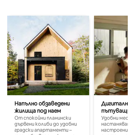
Напълно обзаведени
Дигитални н
жилища под наем
пътуващи п
От спокойни планински
Удобни места
дървени колиби до удобни
настаняване 
градски апартаменти –
настроени и