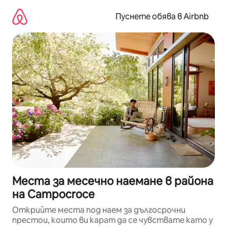
Пропускане
към
Пуснете обява в Airbnb
съдържанието
Места за месечно наемане в района
на Campocroce
Открийте места под наем за дългосрочни
престои, които ви карат да се чувствате като у