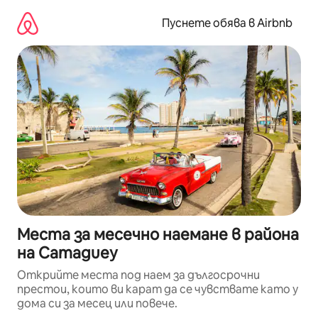
Пропускане
към
Пуснете обява в Airbnb
съдържанието
Места за месечно наемане в района
на Camaguey
Открийте места под наем за дългосрочни
престои, които ви карат да се чувствате като у
дома си за месец или повече.