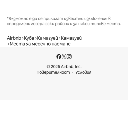
*Възможно е да се прилагат известни изключения в
определени географски райони и за някои типове места.
Airbnb
Куба
Камагуей
Камагуей
Места за месечно наемане
© 2026 Airbnb, Inc.
Поверителност
Условия