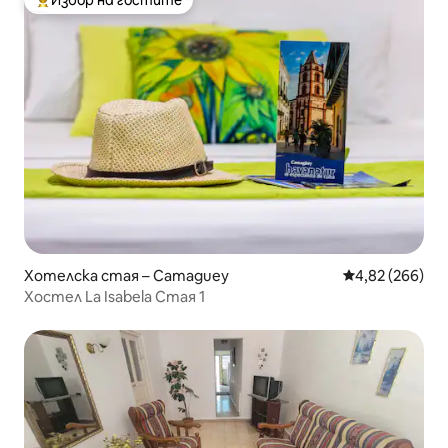
Избор на гостите
Най-популярен избор на гостите
Хотелска стая – Camaguey
Средна оценка
4,82 (266)
Хостел La Isabela Стая 1