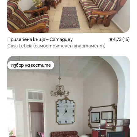
Прилепена къща – Camaguey
Средна оценк
4,73 (15)
Casa Leticia (самостоятелен апартамент)
Избор на гостите
Избор на гостите