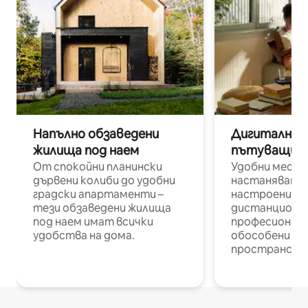
Напълно обзаведени
Дигитални н
жилища под наем
пътуващи п
От спокойни планински
Удобни места
дървени колиби до удобни
настаняване 
градски апартаменти –
настроени и
тези обзаведени жилища
дистанционн
под наем имат всички
професионалис
удобства на дома.
обособени р
пространств