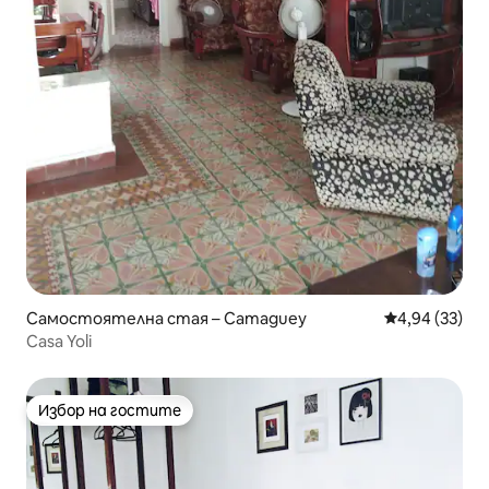
Самостоятелна стая – Camaguey
Средна оценк
4,94 (33)
Casa Yoli
Избор на гостите
Избор на гостите