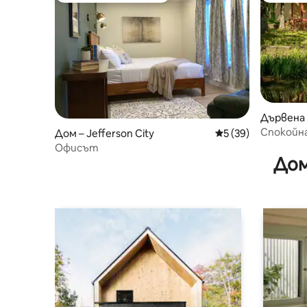
Дървена 
mmit
Спокойна
Дом – Jefferson City
Средна оценка: 5 
5 (39)
провинц
Офисът
Дом