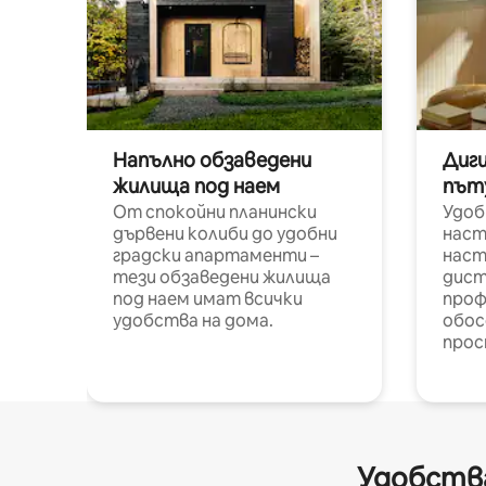
Напълно обзаведени
Диг
жилища под наем
път
От спокойни планински
Удоб
дървени колиби до удобни
наст
градски апартаменти –
наст
тези обзаведени жилища
дист
под наем имат всички
проф
удобства на дома.
обос
прос
Удобства