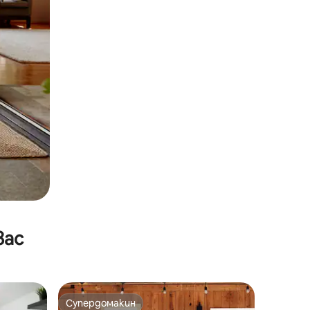
вас
Супердомакин
Супердомакин