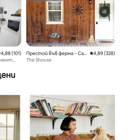
редна оценка: 4,88 от 5, 101 отзива
4,88 (101)
Престой във ферма – Cali
Средна оценка: 4,89 
4,89 (328)
fornia
амент
The Shouse
цени