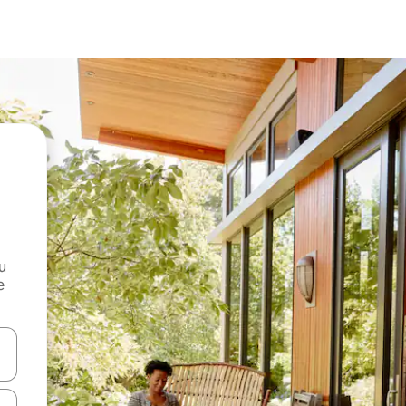
и
е
е клавишите със стрелки нагоре и надолу или навигирайте с д