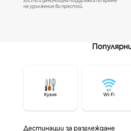
гости и денонощна поддръжка по време
на удължения ви престой.
Популярни
Кухня
Wi-Fi
Дестинации за разглеждане