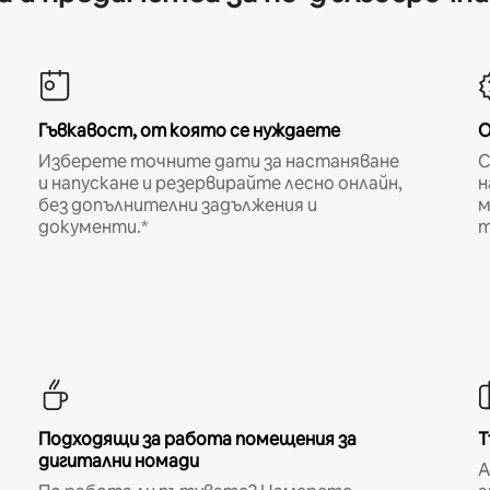
Гъвкавост, от която се нуждаете
О
Изберете точните дати за настаняване
С
и напускане и резервирайте лесно онлайн,
н
без допълнителни задължения и
м
документи.*
т
Подходящи за работа помещения за
Т
дигитални номади
A