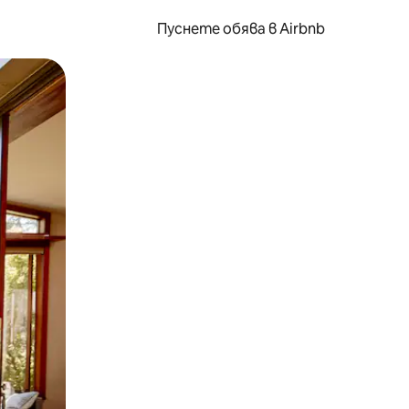
Пуснете обява в Airbnb
окосване или плъзгане.