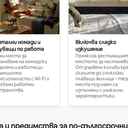
итални номади и
Включва сладко
уващи по работа
изкушение
ни места за
Понякога дестинацият
аняване на номадски
мястото за настанява
роени и работещи
От дървени колиби кр
анционно
скалите до спокойни
есионалисти с Wi-Fi и
плаващи жилища – тез
обени работни
места под наем са
транства.
изпълнени с уникални
характеристики.
 и предимства за по-дългосрочн