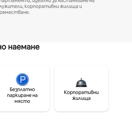
партаменти, идеални за настаняване на
лужители, корпоративни жилища и
реместване.
но наемане
Безплатно
Корпоративни
паркиране на
жилища
място