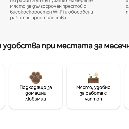
По работа ли пътувате? Намерете
а
място за дългосрочен престой с
с
високоскоростен Wi-Fi и обособени
п
работни пространства.
 удобства при местата за месеч
Подходящо за
Място, удобно
домашни
за работа с
любимци
лаптоп