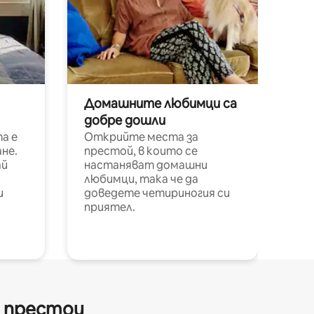
Домашните любимци са
добре дошли
а е
Открийте места за
не.
престой, в които се
ай
настаняват домашни
любимци, така че да
и
доведете четириногия си
приятел.
и престои