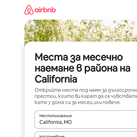
Пропускане
към
съдържанието
Места за месечно
наемане в района на
California
Открийте места под наем за дългосрочн
престои, които ви карат да се чувстват
като у дома си за месец или повече.
Местоположение
Когато резултатите се покажат, използвайт
Настаняване