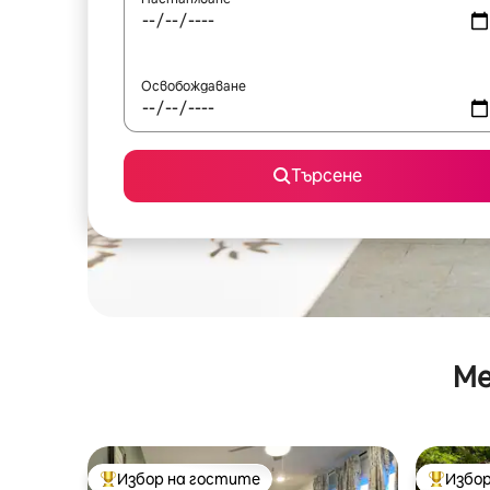
Освобождаване
Търсене
Ме
Избор на гостите
Избор
Най-популярен избор на гостите
Най-поп