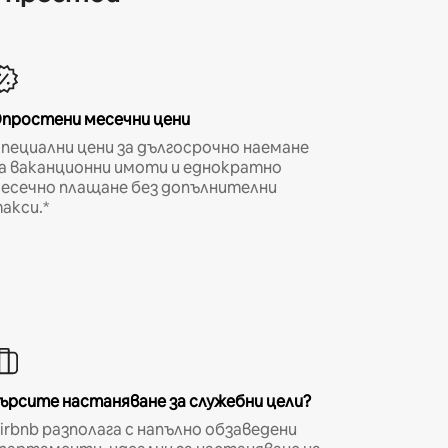
простени месечни цени
пециални цени за дългосрочно наемане
а ваканционни имоти и еднократно
есечно плащане без допълнителни
акси.*
ърсите настаняване за служебни цели?
irbnb разполага с напълно обзаведени