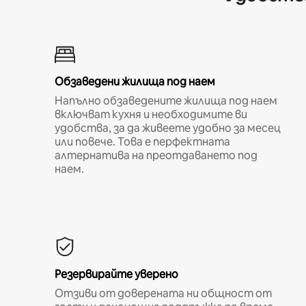
Обзаведени жилища под наем
Напълно обзаведените жилища под наем
включват кухня и необходимите ви
удобства, за да живеете удобно за месец
или повече. Това е перфектната
алтернатива на преотдаването под
наем.
Резервирайте уверено
Отзиви от доверената ни общност от