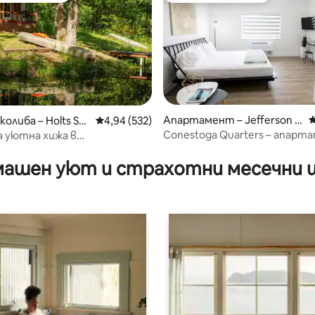
Апартамент – Jefferson C
С
колиба – Holts Su
Средна оценка: 4,94 от 5, 532 отзива
4,94 (532)
ity
Conestoga Quarters – апарт
 уютна хижа в
от 5, 39 отзива
тип студио
ията.
ашен уют и страхотни месечни 