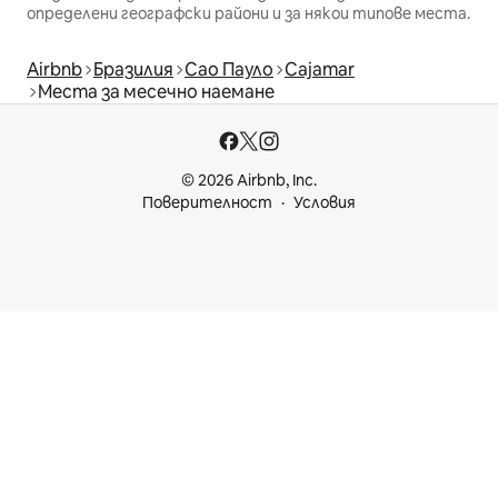
определени географски райони и за някои типове места.
Airbnb
Бразилия
Сао Пауло
Cajamar
Места за месечно наемане
© 2026 Airbnb, Inc.
Поверителност
Условия