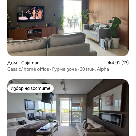
Дом – Cajamar
Средна оценк
4,92 (13)
Casa c/ home office · Гурме зона · 30 мин. Alpha
Избор на гостите
Избор на гостите