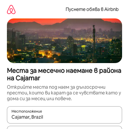
Пропускане
към
Пуснете обява в Airbnb
съдържанието
Места за месечно наемане в района
на Cajamar
Открийте места под наем за дългосрочни
престои, които ви карат да се чувствате като у
дома си за месец или повече.
Местоположение
Когато резултатите се покажат, използвайте клавишите 