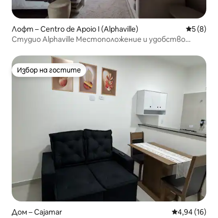
Лофт – Centro de Apoio I (Alphaville)
Средна о
5 (8)
Студио Alphaville Местоположение и удобство
(НОВО)
Избор на гостите
Избор на гостите
Дом – Cajamar
Средна оценк
4,94 (16)