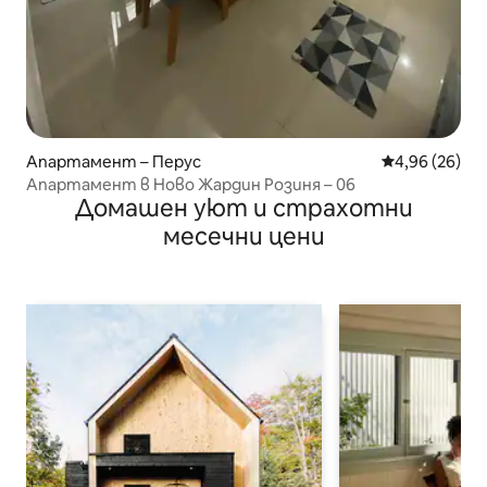
Апартамент – Перус
Средна оценк
4,96 (26)
Апартамент в Ново Жардин Розиня – 06
Домашен уют и страхотни
месечни цени