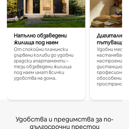
Напълно обзаведени
Дигитални н
жилища под наем
пътуващи п
От спокойни планински
Удобни места
дървени колиби до удобни
настаняване 
градски апартаменти –
настроени и
тези обзаведени жилища
дистанционн
под наем имат всички
професионалис
удобства на дома.
обособени р
пространств
Удобства и предимства за по-
дългосрочни престои