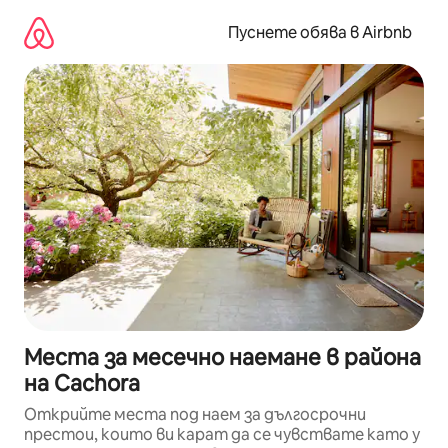
Пропускане
към
Пуснете обява в Airbnb
съдържанието
Места за месечно наемане в района
на Cachora
Открийте места под наем за дългосрочни
престои, които ви карат да се чувствате като у