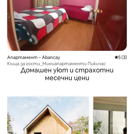
Апартамент – Abancay
Средна о
5 (3)
Къща за гости_Миниапартаменти Пикичас
Домашен уют и страхотни
месечни цени