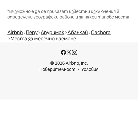
*Възможно е да се прилагат известни изключения в
определени географски райони и за някои типове места.
Airbnb
Перу
Апуримак
Абанкай
Cachora
Места за месечно наемане
© 2026 Airbnb, Inc.
Поверителност
Условия