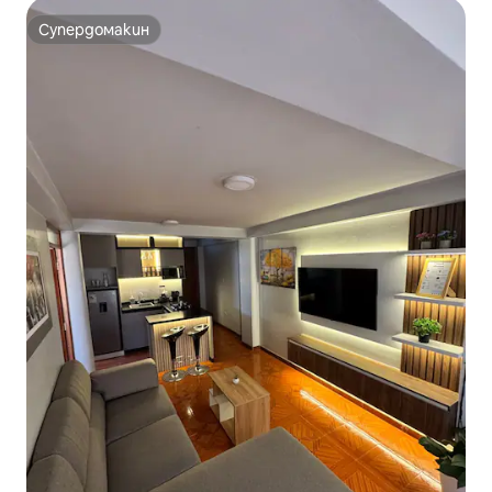
Супердомакин
Супердомакин