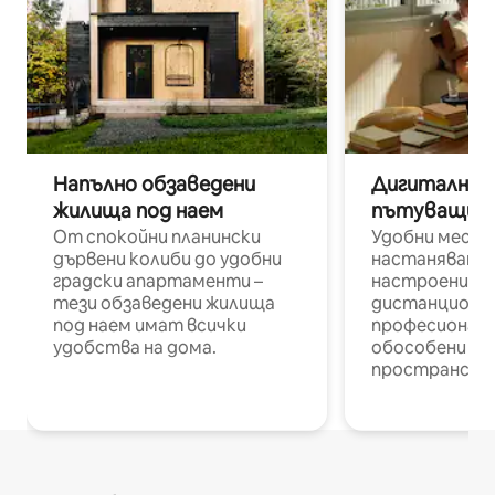
Напълно обзаведени
Дигитални н
жилища под наем
пътуващи п
От спокойни планински
Удобни места
дървени колиби до удобни
настаняване 
градски апартаменти –
настроени и
тези обзаведени жилища
дистанционн
под наем имат всички
професионалис
удобства на дома.
обособени р
пространств