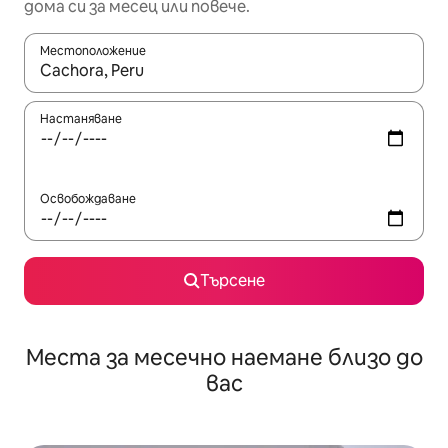
дома си за месец или повече.
Местоположение
Когато резултатите се покажат, използвайте клавишите 
Настаняване
Освобождаване
Търсене
Места за месечно наемане близо до
вас