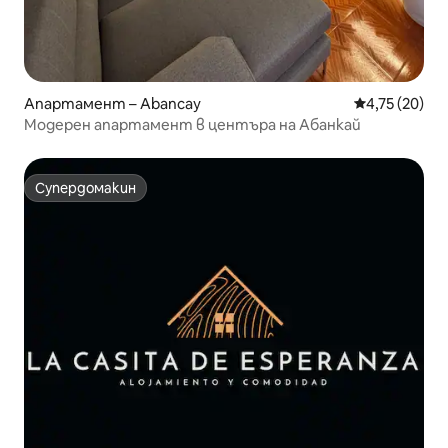
Апартамент – Abancay
Средна оценк
4,75 (20)
Модерен апартамент в центъра на Абанкай
Супердомакин
Супердомакин