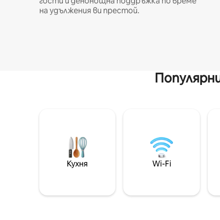
гости и денонощна поддръжка по време
на удължения ви престой.
Популярни
Кухня
Wi-Fi