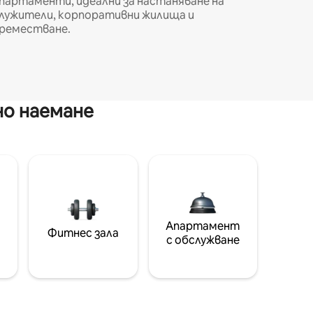
партаменти, идеални за настаняване на
лужители, корпоративни жилища и
реместване.
но наемане
Апартамент
Фитнес зала
с обслужване