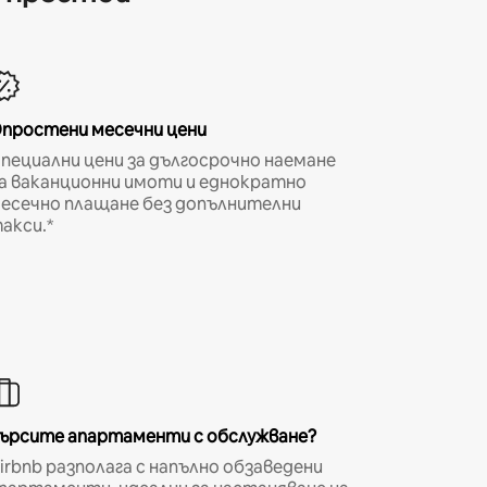
простени месечни цени
пециални цени за дългосрочно наемане
а ваканционни имоти и еднократно
есечно плащане без допълнителни
акси.*
ърсите апартаменти с обслужване?
irbnb разполага с напълно обзаведени