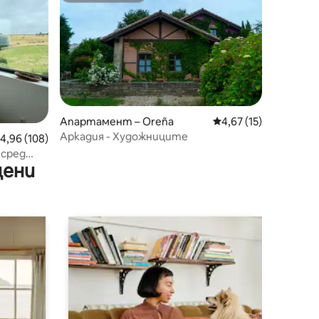
Апартамент – Oreña
Средна оценка: 4,67
4,67 (15)
Аркадия - Художниците
редна оценка: 4,96 от 5, 108 отзива
4,96 (108)
сред
цени