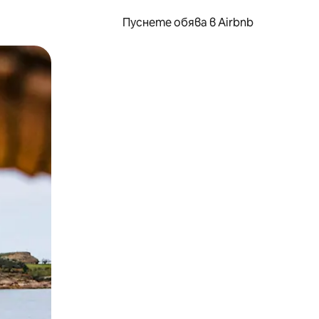
Пуснете обява в Airbnb
окосване или плъзгане.