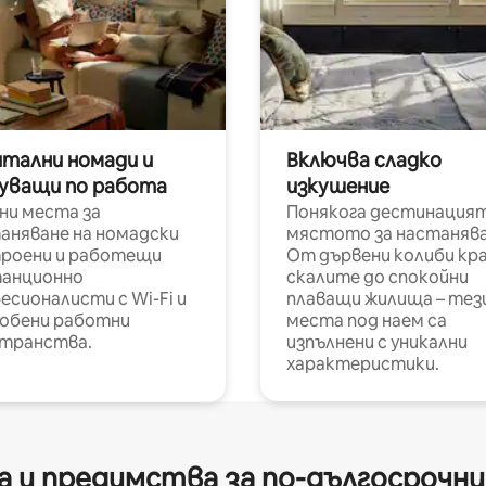
итални номади и
Включва сладко
уващи по работа
изкушение
ни места за
Понякога дестинацият
аняване на номадски
мястото за настанява
роени и работещи
От дървени колиби кр
анционно
скалите до спокойни
есионалисти с Wi-Fi и
плаващи жилища – тез
обени работни
места под наем са
транства.
изпълнени с уникални
характеристики.
 и предимства за по-дългосрочн