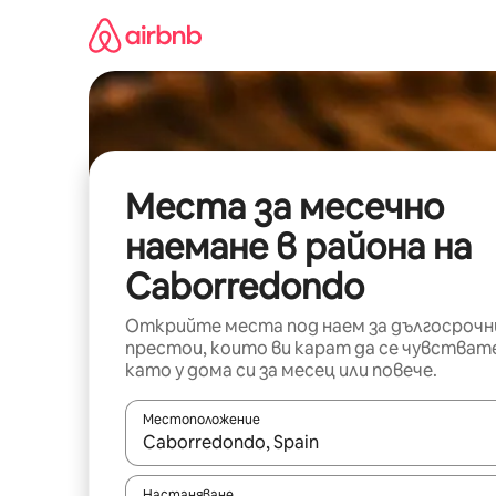
Пропускане
към
съдържанието
Места за месечно
наемане в района на
Caborredondo
Открийте места под наем за дългосрочн
престои, които ви карат да се чувстват
като у дома си за месец или повече.
Местоположение
Когато резултатите се покажат, използвайт
Настаняване