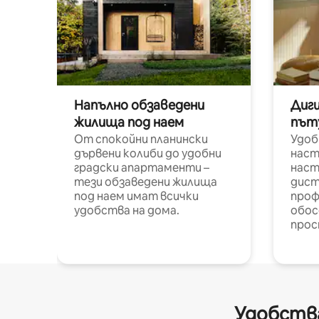
Напълно обзаведени
Диг
жилища под наем
път
От спокойни планински
Удоб
дървени колиби до удобни
наст
градски апартаменти –
наст
тези обзаведени жилища
дист
под наем имат всички
проф
удобства на дома.
обос
прос
Удобства