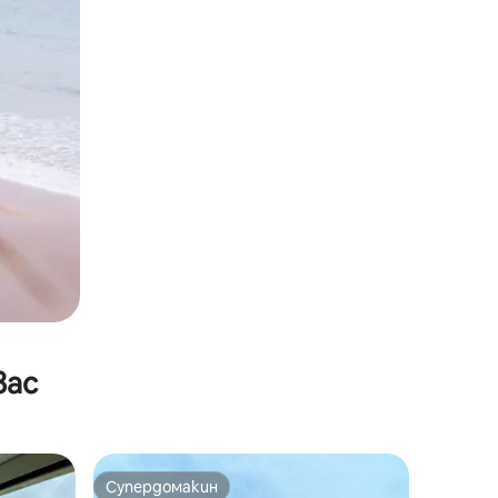
вас
Супердомакин
тите
Супердомакин