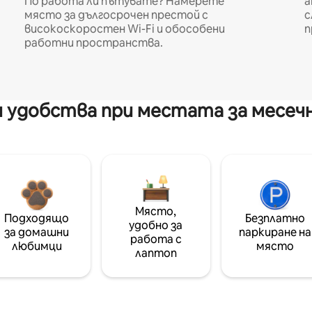
По работа ли пътувате? Намерете
а
място за дългосрочен престой с
с
високоскоростен Wi-Fi и обособени
п
работни пространства.
 удобства при местата за месеч
Място,
Подходящо
Безплатно
удобно за
за домашни
паркиране на
работа с
любимци
място
лаптоп