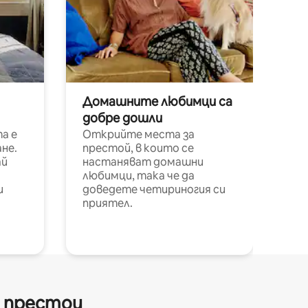
Домашните любимци са
добре дошли
а е
Открийте места за
не.
престой, в които се
ай
настаняват домашни
любимци, така че да
и
доведете четириногия си
приятел.
и престои