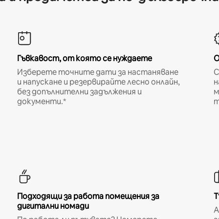
Гъвкавост, от която се нуждаете
О
Изберете точните дати за настаняване
С
и напускане и резервирайте лесно онлайн,
н
без допълнителни задължения и
м
документи.*
т
Подходящи за работа помещения за
Т
дигитални номади
A