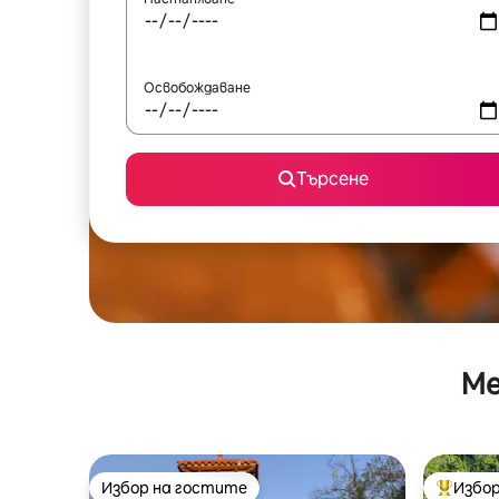
Освобождаване
Търсене
Ме
Избор на гостите
Избор
Избор на гостите
Най-поп