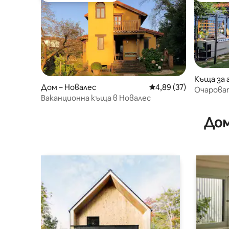
Къща за 
Дом – Новалес
Средна оценка: 4,89 
4,89 (37)
Очарова
Ваканционна къща в Новалес
Дом