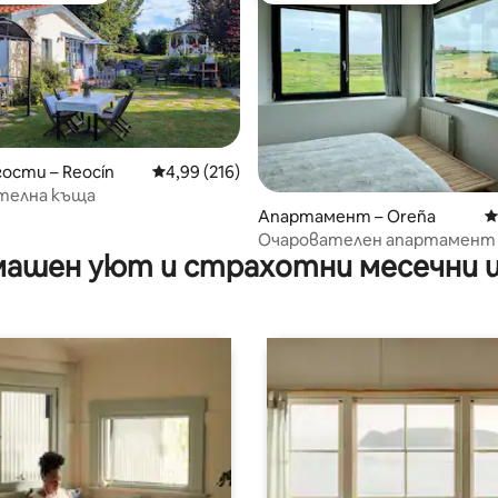
гости – Reocín
Средна оценка: 4,99 от 5, 216 отзива
4,99 (216)
от 5, 37 отзива
телна къща
Апартамент – Oreña
С
Очарователен апартамент 
ашен уют и страхотни месечни 
природата