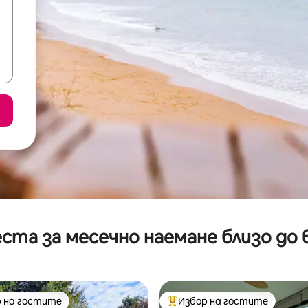
ста за месечно наемане близо до 
 на гостите
Избор на гостите
улярен избор на гостите
Най-популярен избор на гос