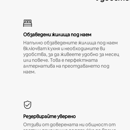
Обзаведени жилища под наем
Напълно обзаведените жилища под наем
включват кухня и необходимите ви
удобства, за да живеете удобно за месец
или повече. Това е перфектната
алтернатива на преотдаването под
наем.
Резервирайте уверено
Отзиви от доверената ни общност от