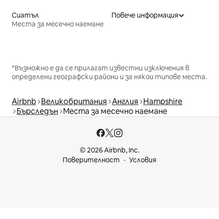
Сиатъл
Повече информация
Места за месечно наемане
*Възможно е да се прилагат известни изключения в
определени географски райони и за някои типове места.
Airbnb
Великобритания
Англия
Hampshire
Бърследън
Места за месечно наемане
© 2026 Airbnb, Inc.
Поверителност
Условия