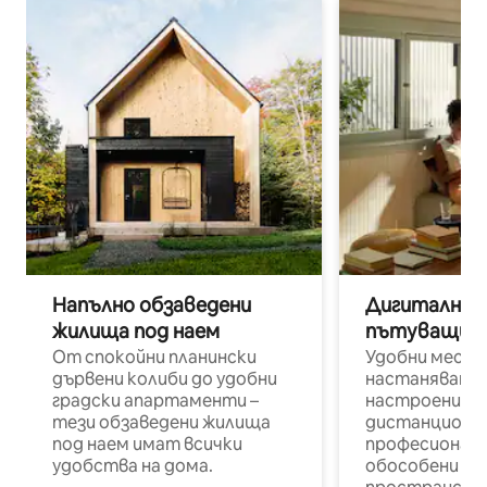
Напълно обзаведени
Дигитални н
жилища под наем
пътуващи п
От спокойни планински
Удобни места
дървени колиби до удобни
настаняване 
градски апартаменти –
настроени и
тези обзаведени жилища
дистанционн
под наем имат всички
професионалис
удобства на дома.
обособени р