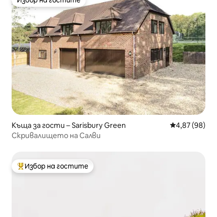
Избор на гостите
Избор на гостите
Къща за гости – Sarisbury Green
Средна оценк
4,87 (98)
Скривалището на Салви
Избор на гостите
Най-популярен избор на гостите