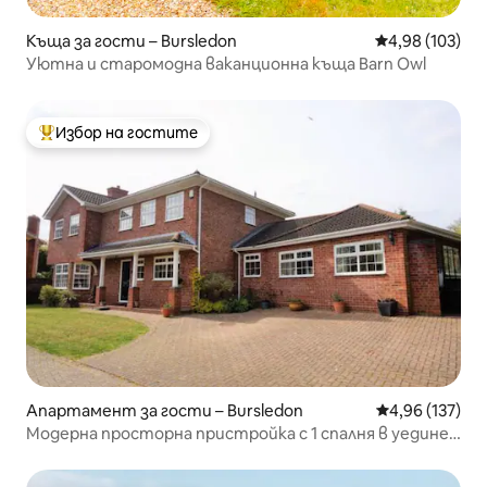
Къща за гости – Bursledon
Средна оценка
4,98 (103)
Уютна и старомодна ваканционна къща Barn Owl
Избор на гостите
Най-популярен избор на гостите
Апартамент за гости – Bursledon
Средна оценка
4,96 (137)
Модерна просторна пристройка с 1 спалня в уединен
двор