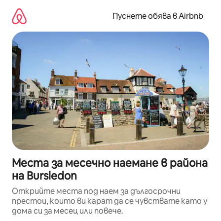
Пропускане
към
Пуснете обява в Airbnb
съдържанието
Места за месечно наемане в района
на Bursledon
Открийте места под наем за дългосрочни
престои, които ви карат да се чувствате като у
дома си за месец или повече.