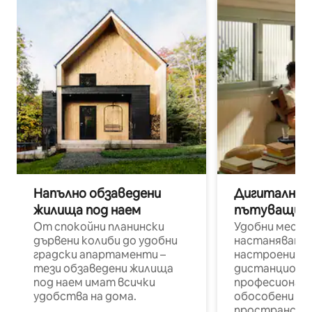
Напълно обзаведени
Дигитални н
жилища под наем
пътуващи п
От спокойни планински
Удобни места
дървени колиби до удобни
настаняване 
градски апартаменти –
настроени и
тези обзаведени жилища
дистанционн
под наем имат всички
професионалис
удобства на дома.
обособени р
пространств