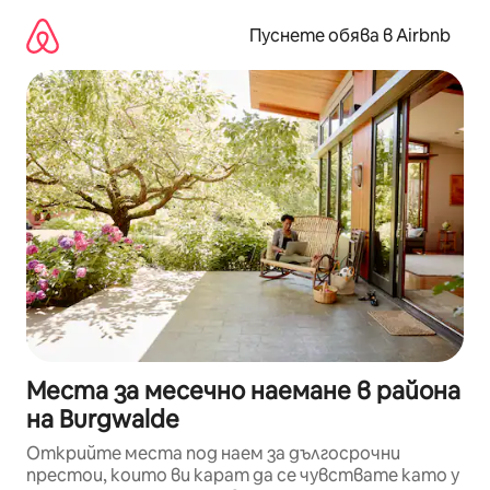
Пропускане
към
Пуснете обява в Airbnb
съдържанието
Места за месечно наемане в района
на Burgwalde
Открийте места под наем за дългосрочни
престои, които ви карат да се чувствате като у