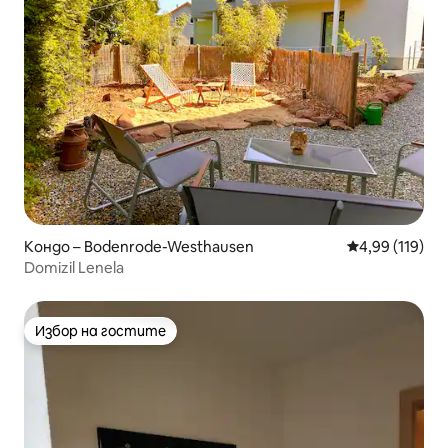
Кондо – Bodenrode-Westhausen
Средна оценка
4,99 (119)
Domizil Lenela
Избор на гостите
Избор на гостите