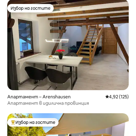
Избор на гостите
Избор на гостите
Апартамент – Arenshausen
Средна оценка
4,92 (125)
Апартамент в идилична провинция
Избор на гостите
Най-популярен избор на гостите