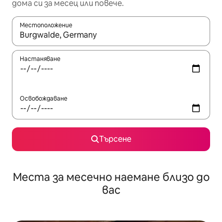
дома си за месец или повече.
Местоположение
Когато резултатите се покажат, използвайте клавишите 
Настаняване
Освобождаване
Търсене
Места за месечно наемане близо до
вас