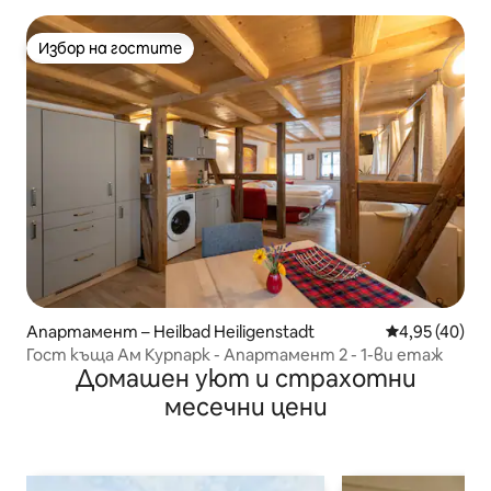
Избор на гостите
Избор на гостите
Апартамент – Heilbad Heiligenstadt
Средна оценк
4,95 (40)
Гост къща Ам Курпарк - Апартамент 2 - 1-ви етаж
Домашен уют и страхотни
месечни цени