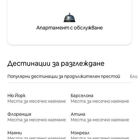
Апартамент с обслужване
Дестинации за разглеждане
Популярни дестинации за продължителен престой
Бли
Ню Йорк
Барселона
Места за месечно наемане
Места за месечно наемане
Флоренция
Атина
Места за месечно наемане
Места за месечно наемане
Маями
Монреал
Места за месечно наемане
Места за месечно наемане