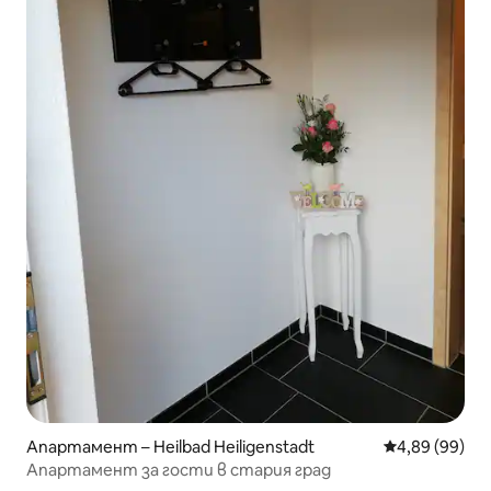
Апартамент – Heilbad Heiligenstadt
Средна оценк
4,89 (99)
Апартамент за гости в стария град