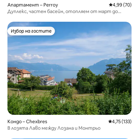
Апартамент – Perroy
Средна оценк
4,99 (70)
Дуплекс, частен басейн, отопляем от март до
ноември
Избор на гостите
Избор на гостите
Кондо – Chexbres
Средна оценка
4,75 (133)
В лозята Лаво между Лозана и Монтрьо