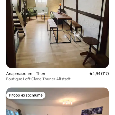
Апартамент – Thun
Средна оценка
4,94 (117)
Boutique Loft Clyde Thuner Altstadt
Избор на гостите
Избор на гостите