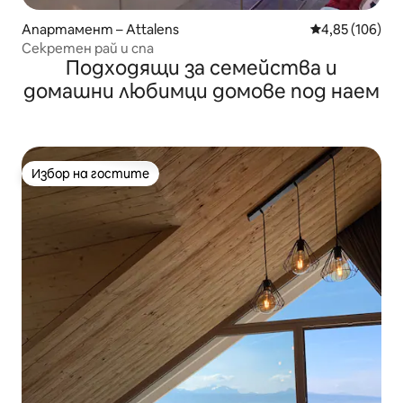
Апартамент – Attalens
Средна оценка
4,85 (106)
Секретен рай и спа
Подходящи за семейства и
домашни любимци домове под наем
Избор на гостите
Избор на гостите