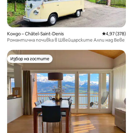
Кондо – Châtel-Saint-Denis
Средна оценка
4,97 (378)
Романтична почивка в Швейцарските Алпи над Веве
Избор на гостите
Избор на гостите