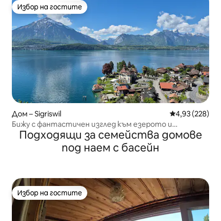
Избор на гостите
Избор на гостите
Дом – Sigriswil
Средна оценка
4,93 (228)
Бижу с фантастичен изглед към езерото и
Подходящи за семейства домове
планините!
под наем с басейн
Избор на гостите
Избор на гостите