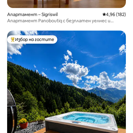
Апартамент – Sigriswil
Средна оценка
4,96 (182)
Апартамент Panoboutiq с безплатен уелнес и
изглед
Избор на гостите
Най-популярен избор на гостите