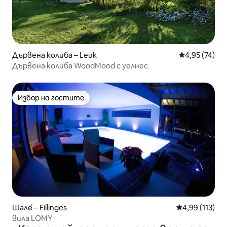
Дървена колиба – Leuk
Средна оценк
4,95 (74)
Дървена колиба WoodMood с уелнес
Избор на гостите
Избор на гостите
Шале́ – Fillinges
Средна оценка
4,99 (113)
вилa LOMY