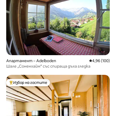
Апартамент – Adelboden
Средна оценка
4,96 (100)
Шале „Соненхайм“ със спираща дъха гледка
Избор на гостите
Най-популярен избор на гостите