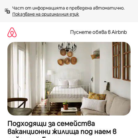
Пропускане
Част от информацията е преведена автоматично. 
към
Показване на оригиналния език
съдържанието
Пуснете обява в Airbnb
Подходящи за семейства
ваканционни жилища под наем в