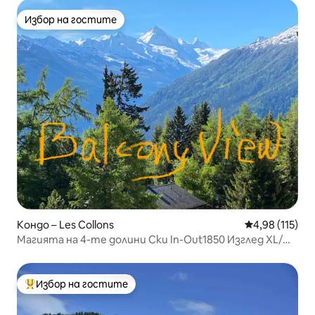
Избор на гостите
Избор на гостите
Кондо – Les Collons
Средна оценка
4,98 (115)
Магията на 4-те долини Ски In-Out1850 Изглед XL/
Басейн/Сауна
Избор на гостите
Най-популярен избор на гостите