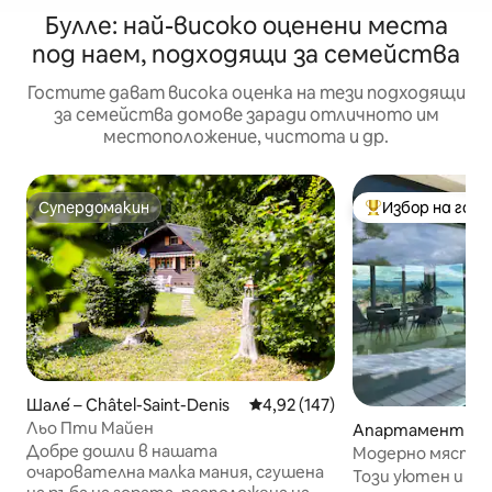
Булле: най-високо оценени места
под наем, подходящи за семейства
Гостите дават висока оценка на тези подходящи
за семейства домове заради отличното им
местоположение, чистота и др.
Супердомакин
Избор на гос
Супердомакин
Най-популярен 
Шале́ – Châtel-Saint-Denis
Средна оценка: 4,92 от 5, 147
4,92 (147)
Льо Пти Майен
Апартамент – Kr
Добре дошли в нашата
Модерно място з
очарователна малка мания, сгушена
панорамнамен и
Този уютен и м