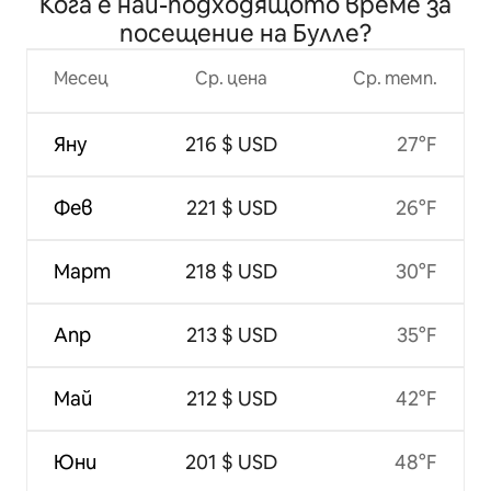
Кога е най-подходящото време за
посещение на Булле?
Месец
Ср. цена
Ср. темп.
Яну
216 $ USD
27°F
Фев
221 $ USD
26°F
Март
218 $ USD
30°F
Апр
213 $ USD
35°F
Май
212 $ USD
42°F
Юни
201 $ USD
48°F