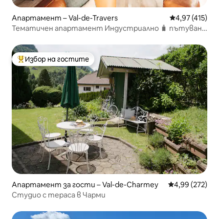
Апартамент – Val-de-Travers
Средна оценка
4,97 (415)
Тематичен апартамент Индустриално 🧳 пътуване
✈️🖤
Избор на гостите
Най-популярен избор на гостите
Апартамент за гости – Val-de-Charmey
Средна оценка
4,99 (272)
Студио с тераса в Чарми