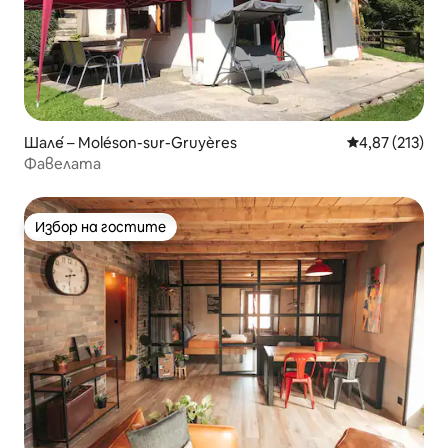
Шале́ – Moléson-sur-Gruyères
Средна оценка
4,87 (213)
Фавелата
Избор на гостите
Избор на гостите