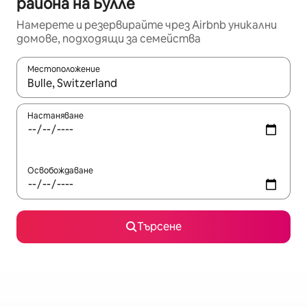
района на Булле
Намерете и резервирайте чрез Airbnb уникални
домове, подходящи за семейства
Местоположение
Когато резултатите се покажат, използвайте клавишите 
Настаняване
Освобождаване
Търсене