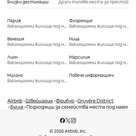
Близки дестинации
Други типове места за престой
Париж
Флоренция
Ваканционни жилища под наем
Ваканционни жилища под наем
Венеция
Ница
Ваканционни жилища под наем
Ваканционни жилища под наем
Лион
Марсилия
Ваканционни жилища под наем
Ваканционни жилища под наем
Милано
Повече информация
Ваканционни жилища под наем
Airbnb
Швейцария
Фрибур
Gruyère District
Булле
Подходящи за семейства места под наем
© 2026 Airbnb, Inc.