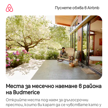
Пропускане
към
Пуснете обява в Airbnb
съдържанието
Места за месечно наемане в района
на Budmerice
Открийте места под наем за дългосрочни
престои, които ви карат да се чувствате като у