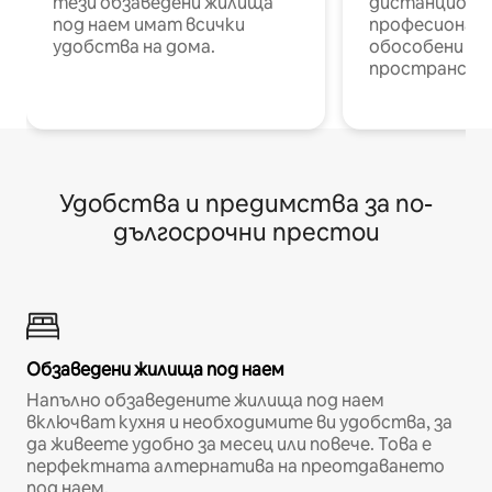
тези обзаведени жилища
дистанционн
под наем имат всички
професионалис
удобства на дома.
обособени р
пространств
Удобства и предимства за по-
дългосрочни престои
Обзаведени жилища под наем
Напълно обзаведените жилища под наем
включват кухня и необходимите ви удобства, за
да живеете удобно за месец или повече. Това е
перфектната алтернатива на преотдаването
под наем.