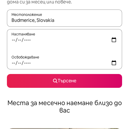
дома си за месец или повече.
Местоположение
Когато резултатите се покажат, използвайте клавишите 
Настаняване
Освобождаване
Търсене
Места за месечно наемане близо до
вас