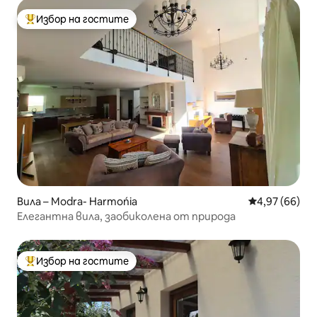
Избор на гостите
Най-популярен избор на гостите
Вила – Modra- Harmońia
Средна оценк
4,97 (66)
Елегантна вила, заобиколена от природа
Избор на гостите
Най-популярен избор на гостите