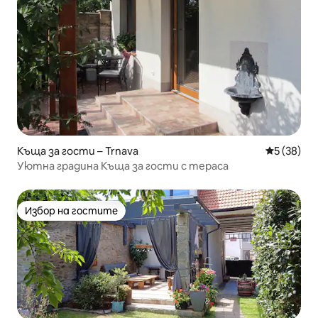
Къща за гости – Trnava
Средна оц
5 (38)
Уютна градина Къща за гости с тераса
Избор на гостите
Избор на гостите