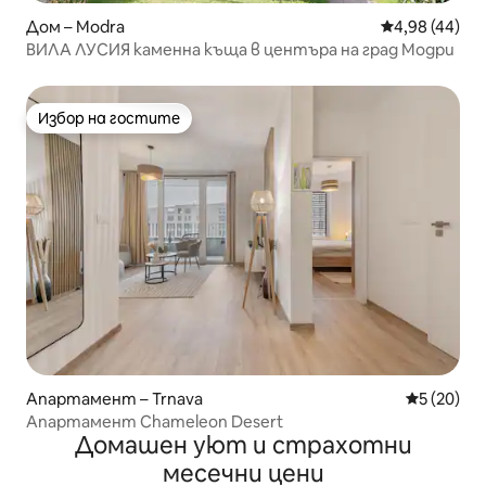
Дом – Modra
Средна оценк
4,98 (44)
ВИЛА ЛУСИЯ каменна къща в центъра на град Модри
Избор на гостите
Избор на гостите
Апартамент – Trnava
Средна оц
5 (20)
Апартамент Chameleon Desert
Домашен уют и страхотни
месечни цени