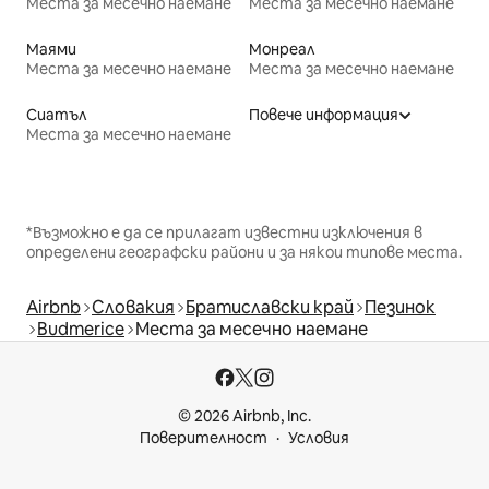
Места за месечно наемане
Места за месечно наемане
Маями
Монреал
Места за месечно наемане
Места за месечно наемане
Сиатъл
Повече информация
Места за месечно наемане
*Възможно е да се прилагат известни изключения в
определени географски райони и за някои типове места.
Airbnb
Словакия
Братиславски край
Пезинок
Budmerice
Места за месечно наемане
© 2026 Airbnb, Inc.
Поверителност
Условия