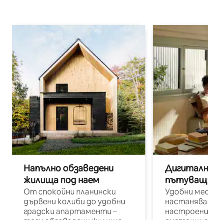
Напълно обзаведени
Дигитални н
жилища под наем
пътуващи п
От спокойни планински
Удобни места
дървени колиби до удобни
настаняване 
градски апартаменти –
настроени и