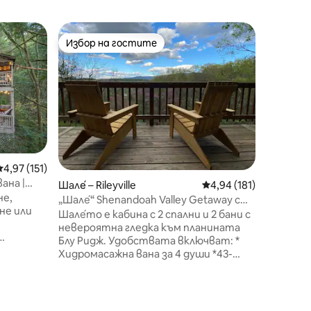
Шале́ – 
Избор на гостите
Избор 
тите
Избор на гостите
Избор 
„Херцов
Дом в ша
Три спални
микровъ
машина, 
Телевизо
главната
стаята за о
телевизи
Средна оценка: 4,97 от 5, 151 отзива
4,97 (151)
филми, н
ана |
Шале́ – Rileyville
Средна оценка: 4,94 
4,94 (181)
проветр
дейности в
„Шале́“ Shenandoah Valley Getaway с
не или
разстоя
хидромасажна вана
Шале́то е кабина с 2 спални и 2 бани с
„Брайс“ и 
невероятна гледка към планината
курорт за 
Блу Ридж. Удобствата включват: *
се на пл
Хидромасажна вана за 4 души *43-
лно
планинск
инчов смарт телевизор с
през ля
Chromecast *Wi - Fi *1 баня с тоалетна
тои. На
и 1 тоалетна * Електрическа камина
 Близо до
в LR *Напълно оборудвана кухня