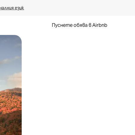
налния език
Пуснете обява в Airbnb
окосване или плъзгане.