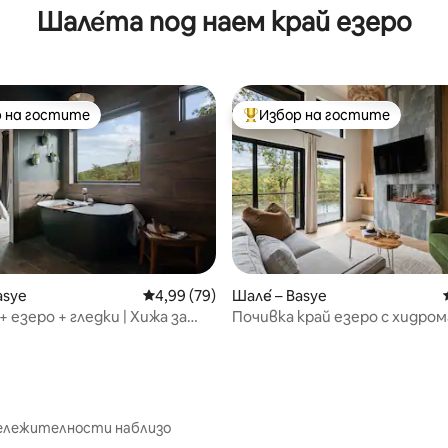
Шале́та под наем край езеро
 на гостите
Избор на гостите
улярен избор на гостите
Най-популярен избор на гос
от 5, 85 отзива
asye
Средна оценка: 4,99 от 5, 79 отзива
4,99 (79)
Шале́ – Basye
 езеро + гледки | Хижа за
Почивка край езеро с хидро
Exhale
вана и изглед към планината 
бележителности наблизо