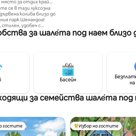
 място за отдих край
пешеходни маршрути, езера
близо до Скайлайн Драйв, със
е се в тази луксозна
и приключения в национален 
 устройство за
дървена колиба близо до
Подходящо за кучета и раз
мобили
ния парк Шенандоа!
с хидромасажна вана, стая за
 стилен, удобен с
множество места за отдих 
бства за шале́та под наем близо д
на гледка към реката и
от 0,6 хектара. Наскоро реновирана,
ястие от
на 3 нива, идеална за създава
о очарователно предно
спомени заедно ˗ˋˏ ♡ ˎˊ˗
ястие или сгответе ястие в
на нашия майстор - готвач.
анционна къща: идеална за
очивка с приятели или
во. Всички съвременни
Безплат
 в провинцията и
i
Басейн
на
на! Скайлайн Драйв:
. Лурей Пещери - на 20
оприемница в
одящи за семейства шале́та под
ашингтон: 30 минути.
е винарни във всички
на гостите
Избор на гостите
на гостите
Най-популярен избор на гос