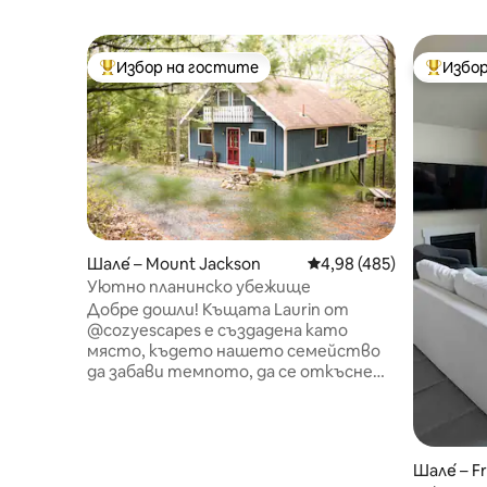
Избор на гостите
Избор
Най-популярен избор на гостите
Най-поп
Шале́ – Mount Jackson
Средна оценка: 4,98 о
4,98 (485)
Уютно планинско убежище
Добре дошли! Къщата Laurin от
@cozyescapes е създадена като
място, където нашето семейство
да забави темпото, да се откъсне
от ежедневието и да се сближи
отново – и се надяваме, че и за вас
ще бъде така. Скрит в гората с
спокойни планински гледки, той е
Шале́ – F
идеален за бавни сутрини, уютни