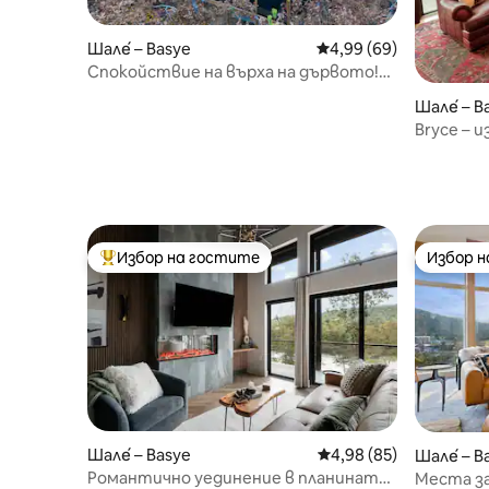
Шале́ – Basye
Средна оценка: 4,99 
4,99 (69)
Спокойствие на върха на дървото!
Голяма гледка към небето и
Шале́ – B
самостоятелна хидромасажна вана
Bryce – 
– просто
Избор на гостите
Избор 
Най-популярен избор на гостите
Избор 
Шале́ – Basye
Средна оценка: 4,98 
4,98 (85)
Шале́ – B
Романтично уединение в планината |
Места за 