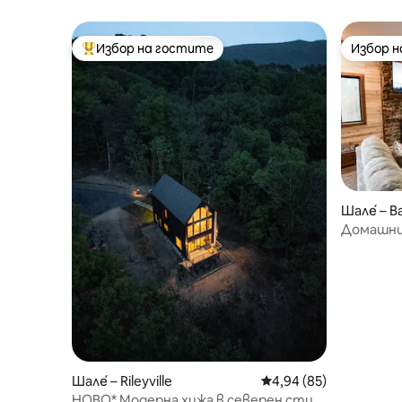
Езеро + хидромасажна вана в Exhale
Изглед •
Стая за 
Избор на гостите
Избор 
Най-популярен избор на гостите
Избор 
Шале́ – B
Домашни 
курорт | 
Изгледи
Шале́ – Rileyville
Средна оценка: 4,94 
4,94 (85)
НОВО* Модерна хижа в северен стил