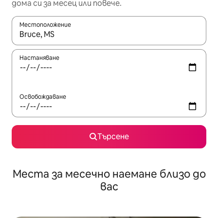
дома си за месец или повече.
Местоположение
Когато резултатите се покажат, използвайте клавишите 
Настаняване
Освобождаване
Търсене
Места за месечно наемане близо до
вас