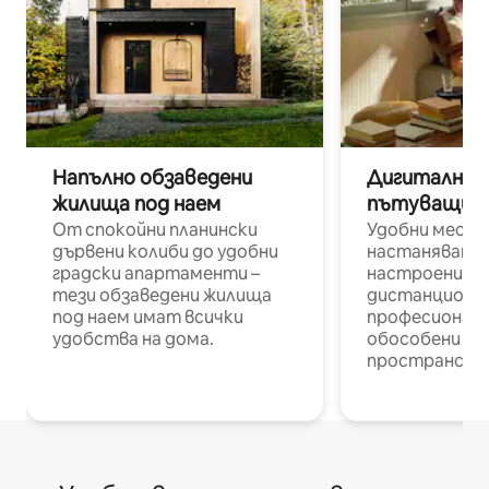
Напълно обзаведени
Дигитални н
жилища под наем
пътуващи п
От спокойни планински
Удобни места
дървени колиби до удобни
настаняване 
градски апартаменти –
настроени и
тези обзаведени жилища
дистанционн
под наем имат всички
професионалис
удобства на дома.
обособени р
пространств