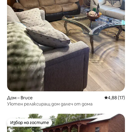
Дом – Bruce
Средна оценк
4,88 (17)
Уютен релаксиращ дом далеч от дома
Избор на гостите
Избор на гостите