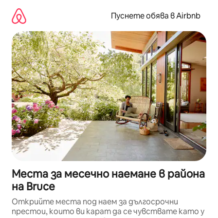
Пропускане
към
Пуснете обява в Airbnb
съдържанието
Места за месечно наемане в района
на Bruce
Открийте места под наем за дългосрочни
престои, които ви карат да се чувствате като у