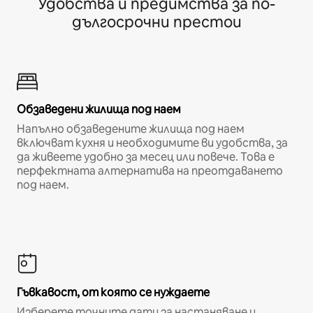
Удобства и предимства за по-
дългосрочни престои
Обзаведени жилища под наем
Напълно обзаведените жилища под наем
включват кухня и необходимите ви удобства, за
да живеете удобно за месец или повече. Това е
перфектната алтернатива на преотдаването
под наем.
Гъвкавост, от която се нуждаете
Изберете точните дати за настаняване и