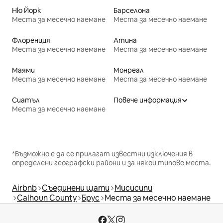
Ню Йорк
Барселона
Места за месечно наемане
Места за месечно наемане
Флоренция
Атина
Места за месечно наемане
Места за месечно наемане
Маями
Монреал
Места за месечно наемане
Места за месечно наемане
Сиатъл
Повече информация
Места за месечно наемане
*Възможно е да се прилагат известни изключения в
определени географски райони и за някои типове места.
Airbnb
Съединени щати
Мисисипи
Calhoun County
Брус
Места за месечно наемане