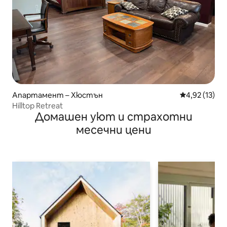
Апартамент – Хюстън
Средна оценк
4,92 (13)
Hilltop Retreat
Домашен уют и страхотни
месечни цени