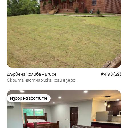
Дървена колиба – Bruce
Средна оценк
4,93 (29)
Скрита частна хижа край езеро!
Избор на гостите
Избор на гостите