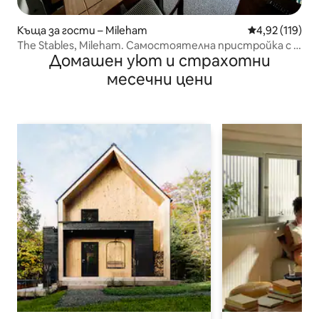
Къща за гости – Mileham
Средна оценка
4,92 (119)
The Stables, Mileham. Самостоятелна пристройка с 2
Домашен уют и страхотни
спални.
месечни цени