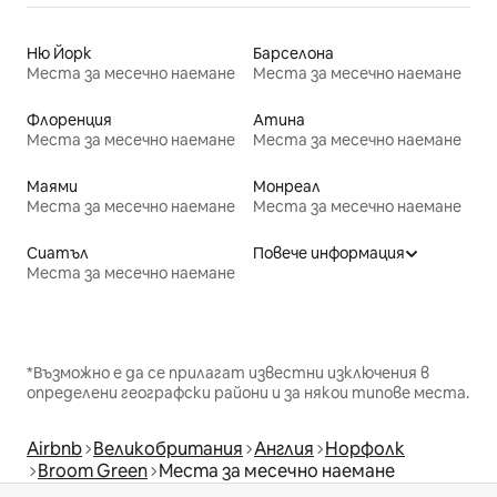
Ню Йорк
Барселона
Места за месечно наемане
Места за месечно наемане
Флоренция
Атина
Места за месечно наемане
Места за месечно наемане
Маями
Монреал
Места за месечно наемане
Места за месечно наемане
Сиатъл
Повече информация
Места за месечно наемане
*Възможно е да се прилагат известни изключения в
определени географски райони и за някои типове места.
Airbnb
Великобритания
Англия
Норфолк
Broom Green
Места за месечно наемане