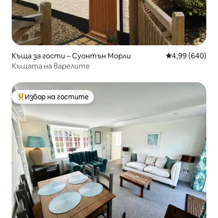
Къща за гости – Суонтън Морли
Средна оценка
4,99 (640)
Къщата на варелите
Избор на гостите
Най-популярен избор на гостите