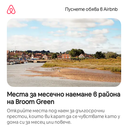
Пропускане
към
Пуснете обява в Airbnb
съдържанието
Места за месечно наемане в района
на Broom Green
Открийте места под наем за дългосрочни
престои, които ви карат да се чувствате като у
дома си за месец или повече.