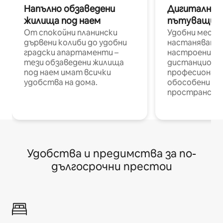
Напълно обзаведени
Дигитални н
жилища под наем
пътуващи п
От спокойни планински
Удобни места
дървени колиби до удобни
настаняване 
градски апартаменти –
настроени и
тези обзаведени жилища
дистанционн
под наем имат всички
професионалис
удобства на дома.
обособени р
пространств
Удобства и предимства за по-
дългосрочни престои