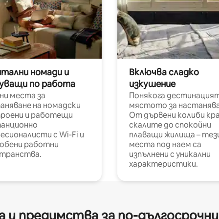
итални номади и
Включва сладко
уващи по работа
изкушение
ни места за
Понякога дестинацият
аняване на номадски
мястото за настанява
роени и работещи
От дървени колиби кр
анционно
скалите до спокойни
есионалисти с Wi-Fi и
плаващи жилища – тез
обени работни
места под наем са
транства.
изпълнени с уникални
характеристики.
 и предимства за по-дългосрочн