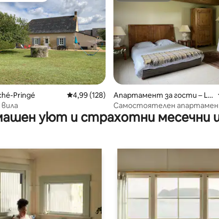
от 5, 13 отзива
ché-Pringé
Средна оценка: 4,99 от 5, 128 отзива
4,99 (128)
Апартамент за гости – La
Chapelle-aux-Choux
 вила
Самостоятелен апартамен
ашен уют и страхотни месечни 
провинцията, на 5 минути 