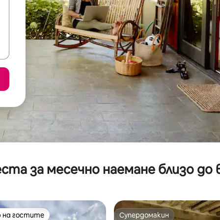
ста за месечно наемане близо до 
 на гостите
Супердомакин
улярен избор на гостите
Супердомакин