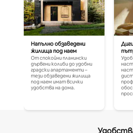
Напълно обзаведени
Диг
жилища под наем
път
От спокойни планински
Удоб
дървени колиби до удобни
наст
градски апартаменти –
наст
тези обзаведени жилища
дист
под наем имат всички
проф
удобства на дома.
обос
прос
Удобства