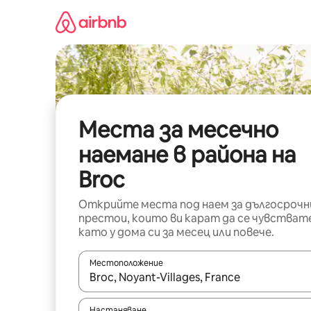
Пропускане
към
съдържанието
Места за месечно
наемане в района на
Broc
Открийте места под наем за дългосрочн
престои, които ви карат да се чувстват
като у дома си за месец или повече.
Местоположение
Когато резултатите се покажат, използвайт
Настаняване