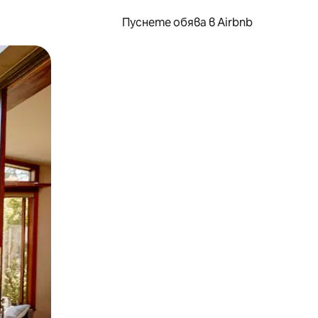
Пуснете обява в Airbnb
окосване или плъзгане.