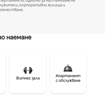
партаменти, идеални за настаняване на
лужители, корпоративни жилища и
реместване.
но наемане
Апартамент
Фитнес зала
с обслужване