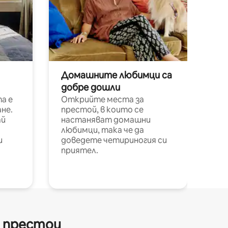
Домашните любимци са
добре дошли
а е
Открийте места за
не.
престой, в които се
ай
настаняват домашни
любимци, така че да
и
доведете четириногия си
приятел.
и престои