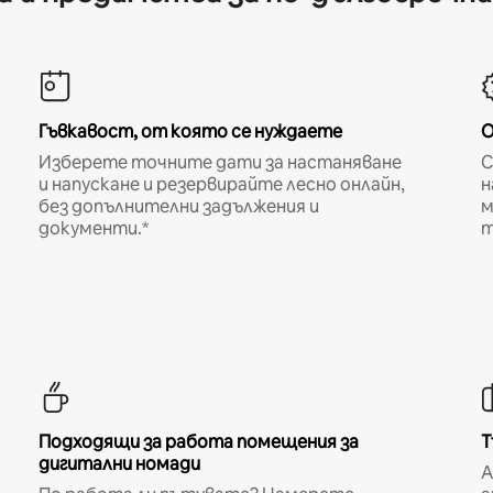
Гъвкавост, от която се нуждаете
О
Изберете точните дати за настаняване
С
и напускане и резервирайте лесно онлайн,
н
без допълнителни задължения и
м
документи.*
т
Подходящи за работа помещения за
Т
дигитални номади
A