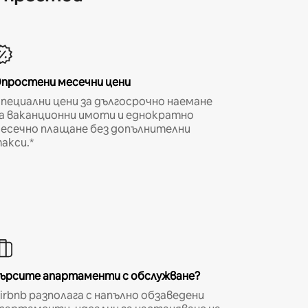
простени месечни цени
пециални цени за дългосрочно наемане
а ваканционни имоти и еднократно
есечно плащане без допълнителни
акси.*
ърсите апартаменти с обслужване?
irbnb разполага с напълно обзаведени