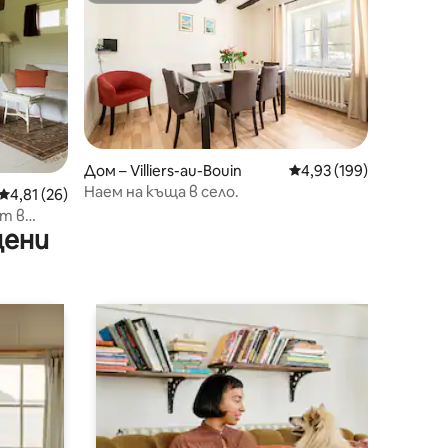
Дом – Villiers-au-Bouin
Средна оценка: 4,93 
4,93 (199)
Наем на къща в село.
Средна оценка: 4,81 от 5, 26 отзива
4,81 (26)
т в
цени
от