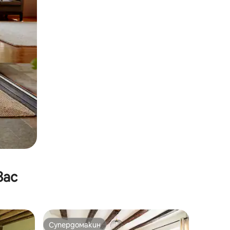
вас
Супердомакин
Супердомакин