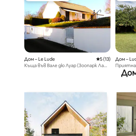
Дом – Le Lude
Средна оценка: 5 
5 (13)
Дом – Lu
Къща във Вале дю Луар (Зоопарк Ла
Приятна
Дом
Флеш, GR 36)