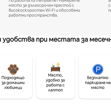
По работа ли пътувате? Намерете
а
място за дългосрочен престой с
с
високоскоростен Wi-Fi и обособени
п
работни пространства.
 удобства при местата за месеч
Място,
Подходящо
Безплатно
удобно за
за домашни
паркиране на
работа с
любимци
място
лаптоп