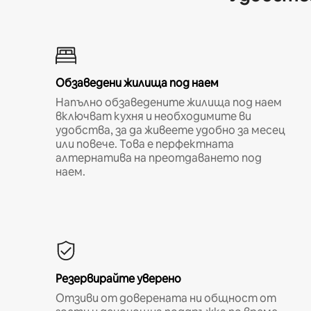
Обзаведени жилища под наем
Напълно обзаведените жилища под наем
включват кухня и необходимите ви
удобства, за да живеете удобно за месец
или повече. Това е перфектната
алтернатива на преотдаването под
наем.
Резервирайте уверено
Отзиви от доверената ни общност от