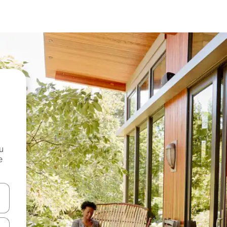
и
е
е клавишите със стрелки нагоре и надолу или навигирайте с д