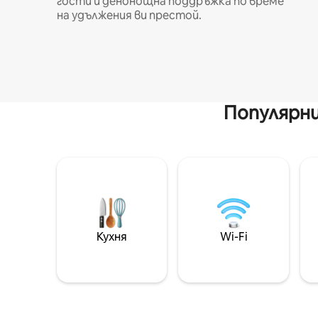
гости и денонощна поддръжка по време
на удължения ви престой.
Популярни
Кухня
Wi-Fi