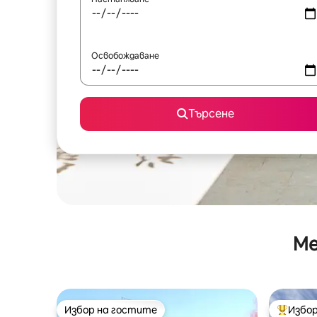
Освобождаване
Търсене
Ме
Избор на гостите
Избор
Избор на гостите
Най-поп