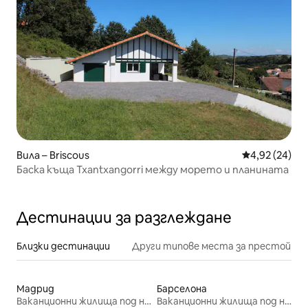
Вила – Briscous
Средна оценк
4,92 (24)
Баска къща Txantxangorri между морето и планината
Дестинации за разглеждане
Близки дестинации
Други типове места за престой
Мадрид
Барселона
Ваканционни жилища под наем
Ваканционни жилища под наем