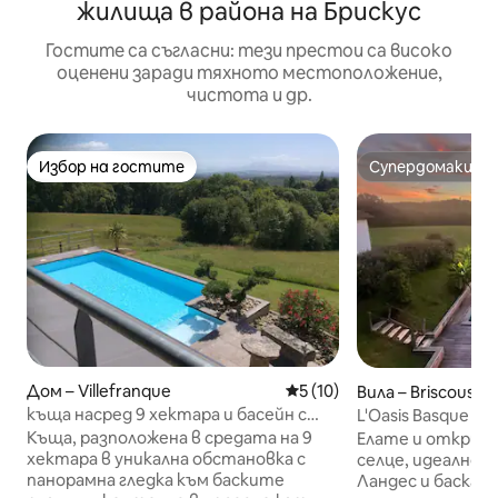
жилища в района на Брискус
Гостите са съгласни: тези престои са високо
оценени заради тяхното местоположение,
чистота и др.
Избор на гостите
Супердомакин
Избор на гостите
Супердомакин
Дом – Villefranque
Средна оценка: 5 от 5, 10
5 (10)
Вила – Briscous
къща насред 9 хектара и басейн с
L'Oasis Basque ma
подгряване
мин до плажове
Къща, разположена в средата на 9
Елате и открийт
хектара в уникална обстановка с
селце, идеално разположено между
панорамна гледка към баските
Ландес и баскат