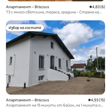
Апартамент – Briscous
Средна оцен
4,83 (6)
T3 с много светлина, тераса, градина – Страна на
баските
Избор на гостите
Избор на гостите
Апартамент – Briscous
Средна оценк
4,93 (15)
Апартамент на 15 минути от Байон, на 1 минута от
A64