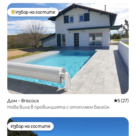
Избор на гостите
Най-популярен избор на гостите
Дом – Briscous
Средна оц
5 (27)
Нова вила в провинцията с отопляем басейн
Избор на гостите
Избор на гостите