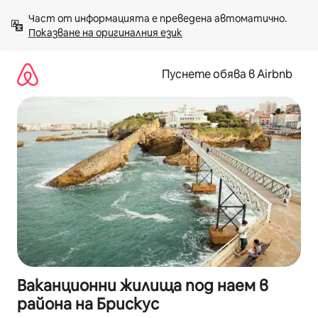
Пропускане
Част от информацията е преведена автоматично. 
към
Показване на оригиналния език
съдържанието
Пуснете обява в Airbnb
Ваканционни жилища под наем в
района на Брискус