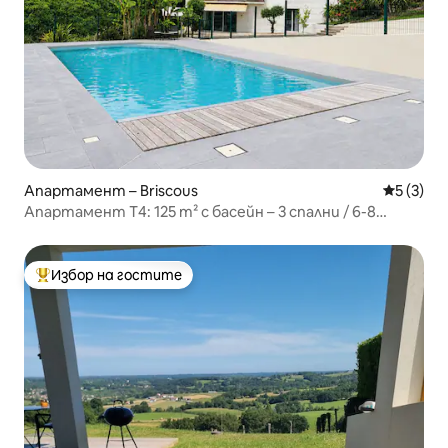
Апартамент – Briscous
Средна о
5 (3)
Апартамент T4: 125 m² с басейн – 3 спални / 6-8
гости
Избор на гостите
Най-популярен избор на гостите