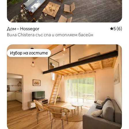
Дом – Hossegor
Средна о
5 (6)
Вила Chistera със спа и отопляем басейн
Избор на гостите
Избор на гостите