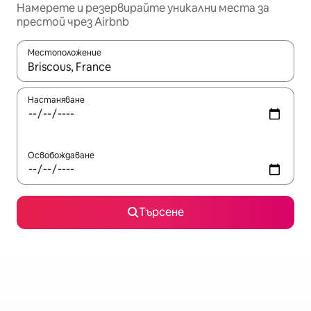
Намерете и резервирайте уникални места за
престой чрез Airbnb
Местоположение
Когато резултатите се покажат, използвайте клавишите 
Настаняване
Освобождаване
Търсене