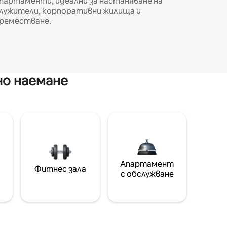
партаменти, идеални за настаняване на
лужители, корпоративни жилища и
реместване.
но наемане
Апартамент
Фитнес зала
с обслужване