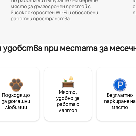
По работа ли пътувате? Намерете
а
място за дългосрочен престой с
с
високоскоростен Wi-Fi и обособени
п
работни пространства.
 удобства при местата за месеч
Място,
Подходящо
Безплатно
удобно за
за домашни
паркиране на
работа с
любимци
място
лаптоп