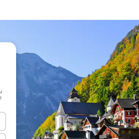
и
е
е клавишите със стрелки нагоре и надолу или навигирайте с д