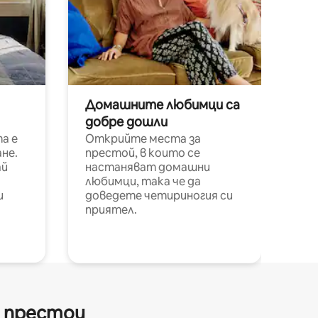
Домашните любимци са
добре дошли
а е
Открийте места за
не.
престой, в които се
ай
настаняват домашни
любимци, така че да
и
доведете четириногия си
приятел.
и престои