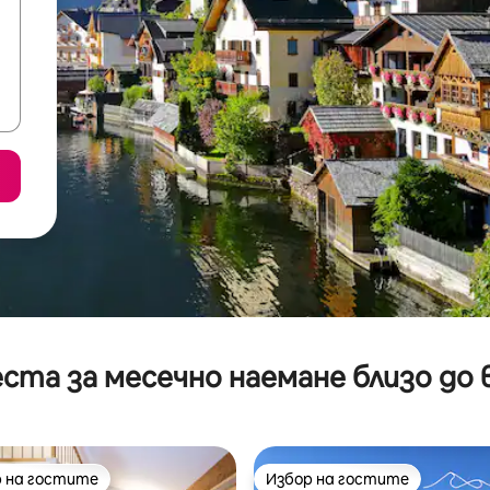
ста за месечно наемане близо до 
 на гостите
Избор на гостите
улярен избор на гостите
Избор на гостите