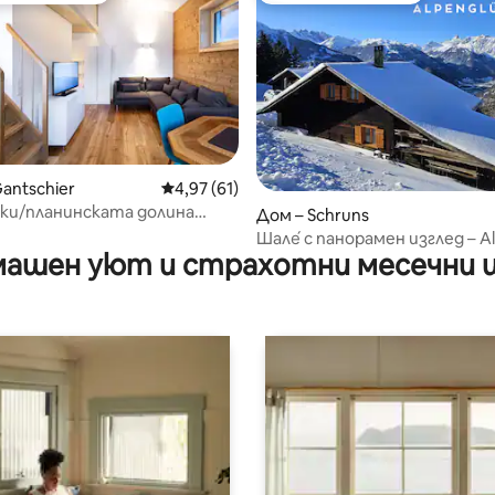
antschier
Средна оценка: 4,97 от 5, 61 отзива
4,97 (61)
ки/планинската долина
 от 5, 5 отзива
Дом – Schruns
он
Шале́ с панорамен изглед – A
ашен уют и страхотни месечни 