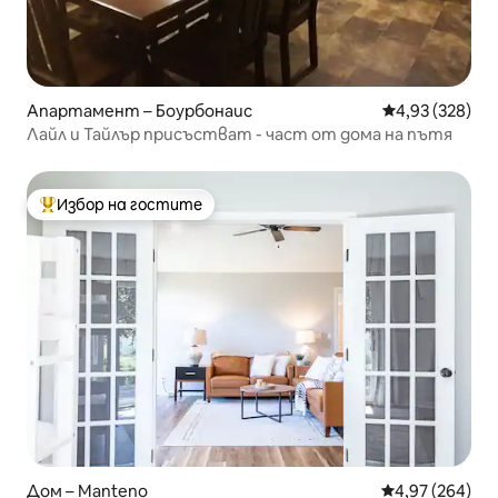
Апартамент – Боурбонаис
Средна оценка
4,93 (328)
Лайл и Тайлър присъстват - част от дома на пътя
Избор на гостите
Най-популярен избор на гостите
Дом – Manteno
Средна оценка
4,97 (264)