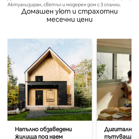
Актуализиран, светъл и модерен дом с 3 спални.
Домашен уют и страхотни
месечни цени
Напълно обзаведени
Дигитални н
жилища под наем
пътуващи п