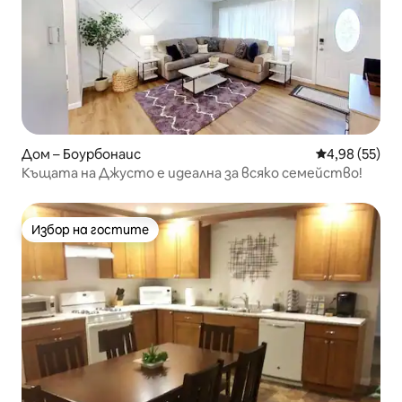
Дом – Боурбонаис
Средна оценк
4,98 (55)
Къщата на Джусто е идеална за всяко семейство!
Избор на гостите
Избор на гостите