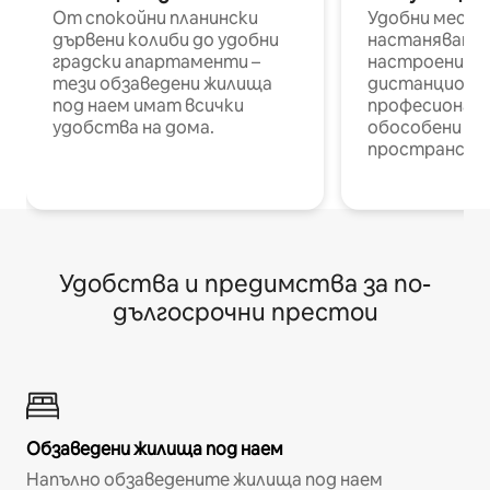
От спокойни планински
Удобни места
дървени колиби до удобни
настаняване 
градски апартаменти –
настроени и
тези обзаведени жилища
дистанционн
под наем имат всички
професионалис
удобства на дома.
обособени р
пространств
Удобства и предимства за по-
дългосрочни престои
Обзаведени жилища под наем
Напълно обзаведените жилища под наем