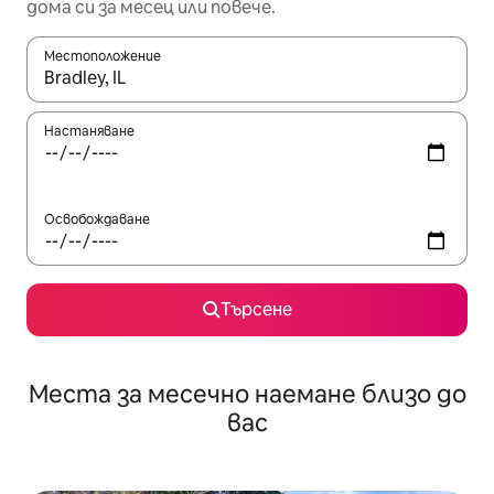
дома си за месец или повече.
Местоположение
Когато резултатите се покажат, използвайте клавишите 
Настаняване
Освобождаване
Търсене
Места за месечно наемане близо до
вас