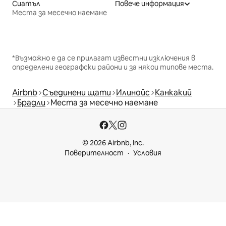
Сиатъл
Повече информация
Места за месечно наемане
*Възможно е да се прилагат известни изключения в
определени географски райони и за някои типове места.
Airbnb
Съединени щати
Илинойс
Канкакий
Брадли
Места за месечно наемане
© 2026 Airbnb, Inc.
Поверителност
Условия