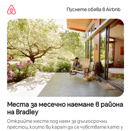
Пропускане
към
Пуснете обява в Airbnb
съдържанието
Места за месечно наемане в района
на Bradley
Открийте места под наем за дългосрочни
престои, които ви карат да се чувствате като у