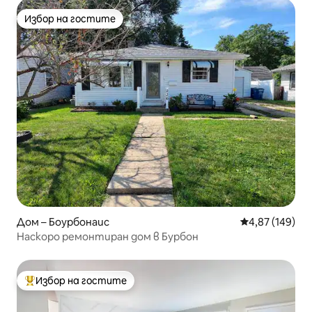
Избор на гостите
Избор на гостите
Дом – Боурбонаис
Средна оценка
4,87 (149)
Наскоро ремонтиран дом в Бурбон
Избор на гостите
Най-популярен избор на гостите