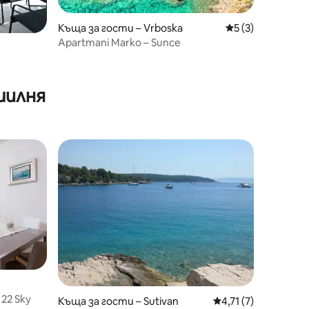
Къща за гости – Vrboska
Средна оценка: 
5 (3)
Apartmani Marko – Sunce
шилня
22 Sky
Къща за гости – Sutivan
Средна оценка: 4,7
4,71 (7)