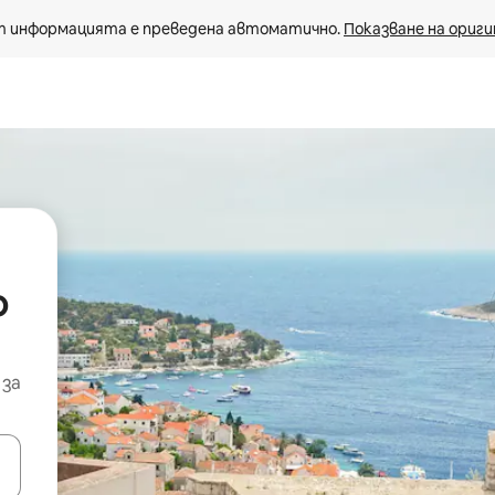
 информацията е преведена автоматично. 
Показване на ориги
о
 за
е клавишите със стрелки нагоре и надолу или навигирайте с д