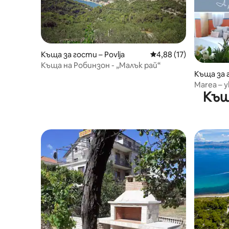
Къща за гости – Povlja
Средна оценка: 4,88 
4,88 (17)
Къща на Робинзон - „Малък рай“
Къща за 
Marea – 
Къщ
център и