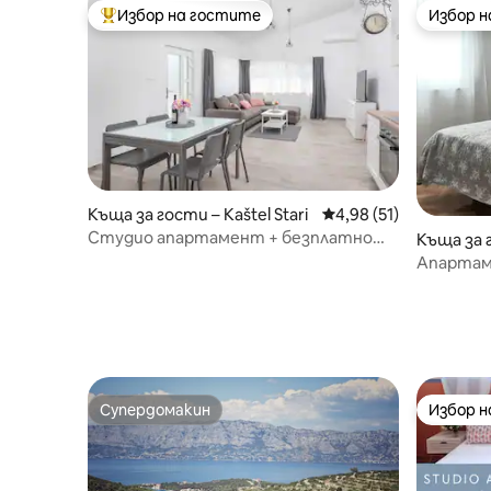
Избор на гостите
Избор 
Най-популярен избор на гостите
Избор 
Къща за гости – Kaštel Stari
Средна оценка: 4,98 
4,98 (51)
Студио апартамент + безплатно
Къща за 
паркиране +1 легло (160x200)
Апартаме
Супердомакин
Избор 
Супердомакин
Избор 