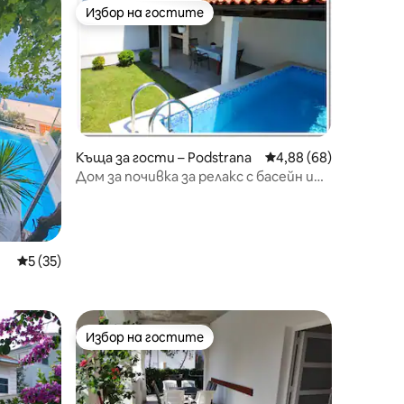
Избор на гостите
тите
Избор на гостите
Къща за гости – Podstrana
Средна оценка: 4,88
4,88 (68)
Дом за почивка за релакс с басейн и
барбекю
Средна оценка: 5 от 5, 35 отзива
5 (35)
Избор на гостите
Избор на гостите