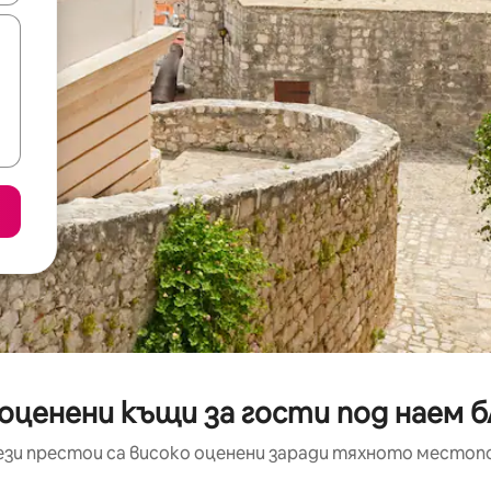
оценени къщи за гости под наем б
ези престои са високо оценени заради тяхното местоп