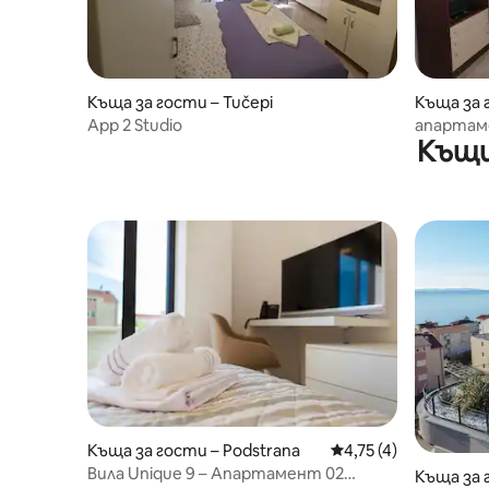
Къща за гости – Tučepi
Къща за 
App 2 Studio
апартам
Къщи
Къща за гости – Podstrana
Средна оценка: 4,75
4,75 (4)
Вила Unique 9 – Апартамент 02
Къща за 