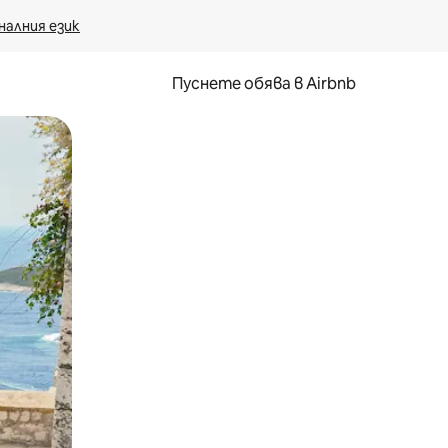
налния език
Пуснете обява в Airbnb
окосване или плъзгане.