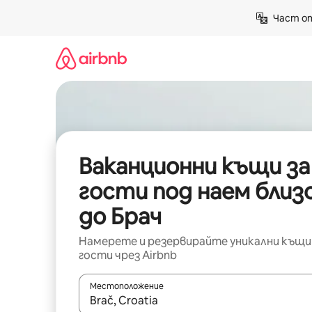
Пропускане
Част от
към
съдържанието
Ваканционни къщи за
гости под наем близ
до Брач
Намерете и резервирайте уникални къщи
гости чрез Airbnb
Местоположение
Когато резултатите се покажат, използвайт