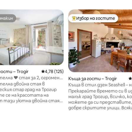
омакин
Избор на гостите
омакин
Най-популярен избор на гос
ости – Trogir
Средна оценка: 4,78 от 5, 125 отзива
4,78 (125)
елна ❤ стая за 2, огромен
Къща за гости – Trogir
С
ътрешен двор, Трогир
елна двойна стая в
Къща в стил дзен Seashell – н
ския стар град на Трогир
минути от центъра на Трог
Прекарайте времето си в и
е се на красотата на
малък град Трогир, всичко, 
т тази уютна двойна стая,
можете да си представите,
в стария град на ЮНЕСКО,
добре скритите улици. Всяк
в списъка на световното
има дълга история, мистич
во. Разположена в
значение и всеки камък има 
нна сграда, тази стая
собствена история за разка
а с двойно легло, хладилник,
Изживяването като това е