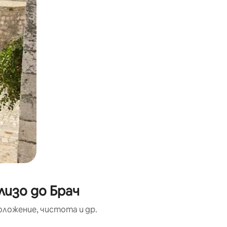
лизо до Брач
оложение, чистота и др.