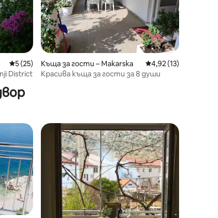
Средна оценка: 5 от 5, 25 отзива
5 (25)
Къща за гости – Makarska
Средна оценка: 4,92
4,92 (13)
i District
Красива къща за гости за 8 души
двор