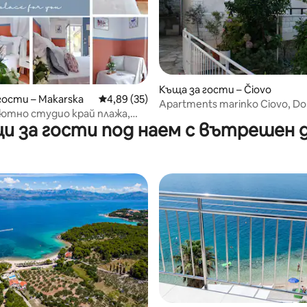
от 5, 17 отзива
Къща за гости – Čiovo
гости – Makarska
Средна оценка: 4,89 от 5, 35 отзива
4,89 (35)
Apartments marinko Ciovo, Donj
уютно студио край плажа,
и за гости под наем с вътрешен 
 паркинг