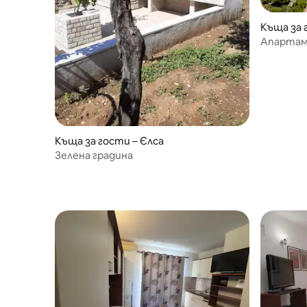
Къща за 
Апартам
Къща за гости – Єлса
Зелена градина