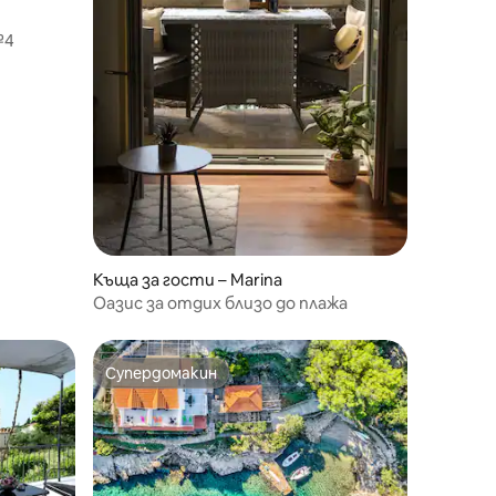
№4
Къща за гости – Marina
Оазис за отдих близо до плажа
Супердомакин
Супердомакин