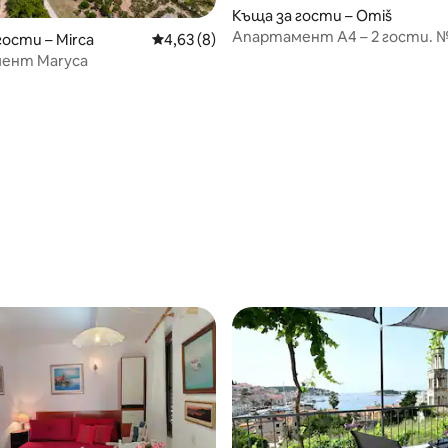
Къща за гости – Omiš
Апартамент A4 – 2 гости. 
гости – Mirca
Средна оценка: 4,63 от 5, 8 отзива
4,63 (8)
ент Maryca