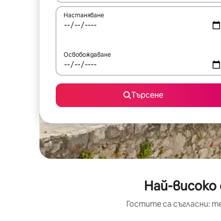
Настаняване
Освобождаване
Търсене
Най-високо 
Гостите са съгласни: т