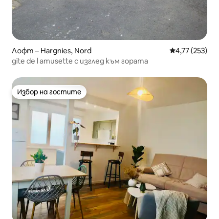
Лофт – Hargnies, Nord
Средна оценка
4,77 (253)
gite de l amusette с изглед към гората
Избор на гостите
Избор на гостите