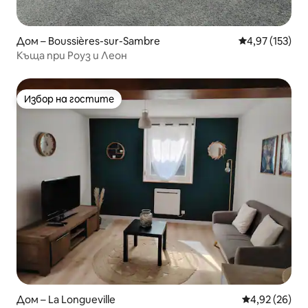
Дом – Boussières-sur-Sambre
Средна оценка
4,97 (153)
Къща при Роуз и Леон
Избор на гостите
Избор на гостите
Дом – La Longueville
Средна оценк
4,92 (26)