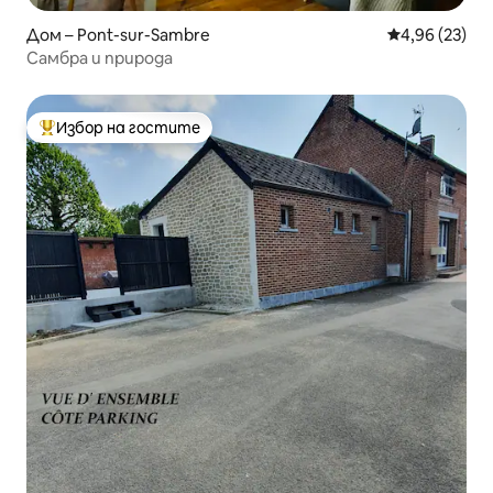
Дом – Pont-sur-Sambre
Средна оценк
4,96 (23)
Самбра и природа
Избор на гостите
Най-популярен избор на гостите