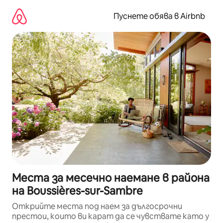
Пропускане
към
Пуснете обява в Airbnb
съдържанието
Места за месечно наемане в района
на Boussières-sur-Sambre
Открийте места под наем за дългосрочни
престои, които ви карат да се чувствате като у