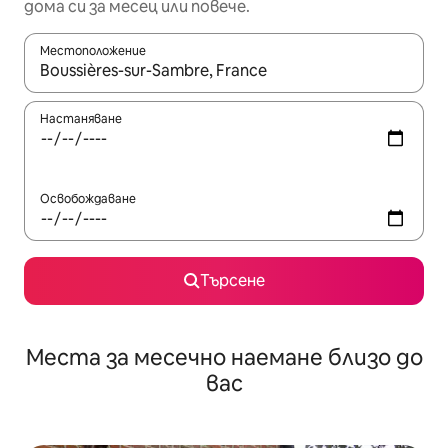
дома си за месец или повече.
Местоположение
Когато резултатите се покажат, използвайте клавишите 
Настаняване
Освобождаване
Търсене
Места за месечно наемане близо до
вас