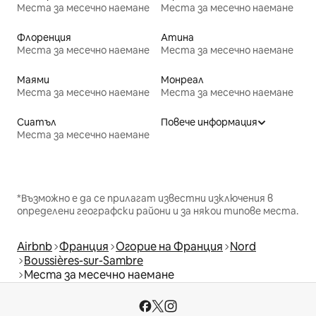
Места за месечно наемане
Места за месечно наемане
Флоренция
Атина
Места за месечно наемане
Места за месечно наемане
Маями
Монреал
Места за месечно наемане
Места за месечно наемане
Сиатъл
Повече информация
Места за месечно наемане
*Възможно е да се прилагат известни изключения в
определени географски райони и за някои типове места.
Airbnb
Франция
Огорие на Франция
Nord
Boussières-sur-Sambre
Места за месечно наемане