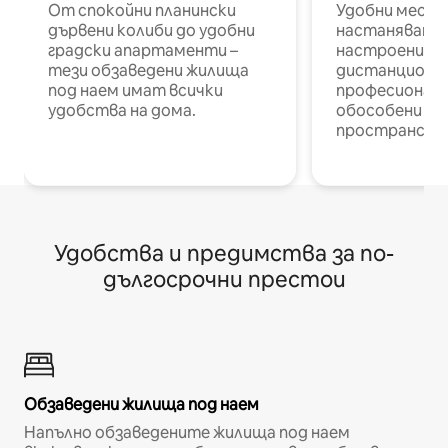
От спокойни планински
Удобни места
дървени колиби до удобни
настаняване 
градски апартаменти –
настроени и
тези обзаведени жилища
дистанционн
под наем имат всички
професионалис
удобства на дома.
обособени р
пространств
Удобства и предимства за по-
дългосрочни престои
Обзаведени жилища под наем
Напълно обзаведените жилища под наем