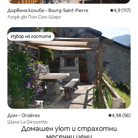
Дървена колиба – Bourg-Saint-Pierre
Средна оценк
4,9 (117)
Лодж дю Пон Сен-Шарл
Избор на гостите
Избор на гостите
Дом – Orsières
Средна оценк
4,98 (56)
Шале La Girouette
Домашен уют и страхотни
месечни цени