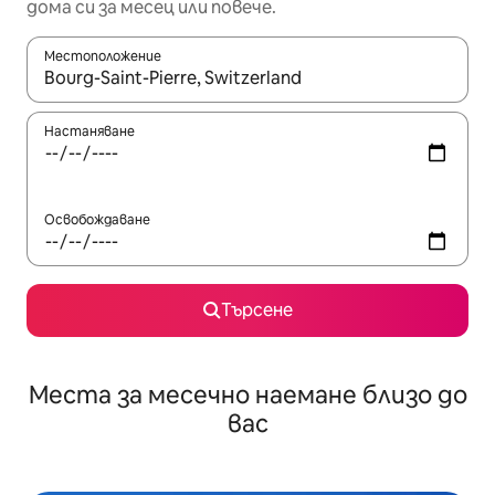
дома си за месец или повече.
Местоположение
Когато резултатите се покажат, използвайте клавишите 
Настаняване
Освобождаване
Търсене
Места за месечно наемане близо до
вас