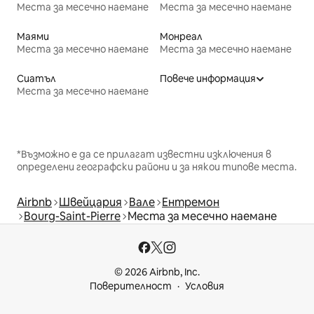
Места за месечно наемане
Места за месечно наемане
Маями
Монреал
Места за месечно наемане
Места за месечно наемане
Сиатъл
Повече информация
Места за месечно наемане
*Възможно е да се прилагат известни изключения в
определени географски райони и за някои типове места.
Airbnb
Швейцария
Вале
Ентремон
Bourg-Saint-Pierre
Места за месечно наемане
© 2026 Airbnb, Inc.
Поверителност
Условия