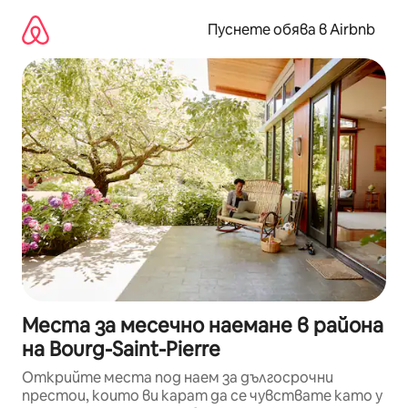
Пропускане
към
Пуснете обява в Airbnb
съдържанието
Места за месечно наемане в района
на Bourg-Saint-Pierre
Открийте места под наем за дългосрочни
престои, които ви карат да се чувствате като у