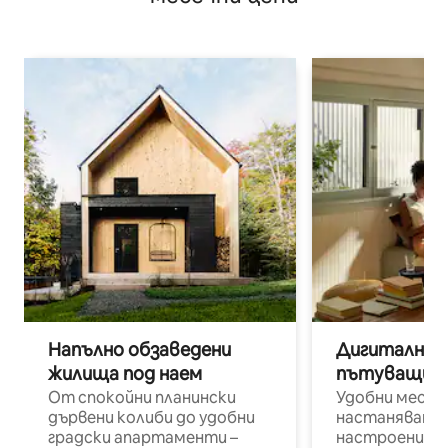
Напълно обзаведени
Дигитални н
жилища под наем
пътуващи п
От спокойни планински
Удобни места
дървени колиби до удобни
настаняване 
градски апартаменти –
настроени и