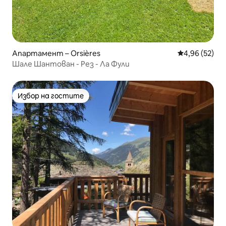
Апартамент – Orsières
Средна оценк
4,96 (52)
Шале Шантован - Рез - Ла Фули
Избор на гостите
Избор на гостите