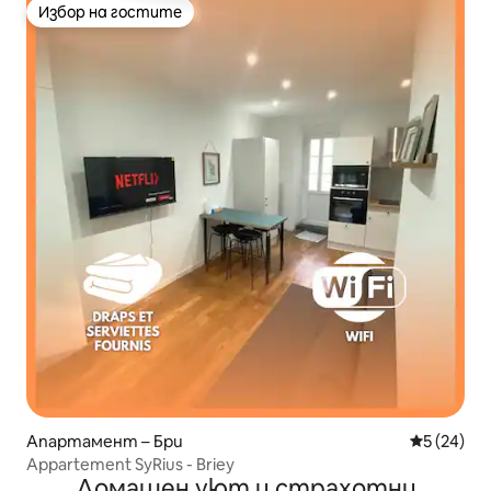
Избор на гостите
Избор на гостите
Апартамент – Бри
Средна оц
5 (24)
Appartement SyRius - Briey
Домашен уют и страхотни