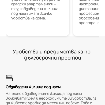
градски апартаменти –
настроени и
тези обзаведени жилища
дистанционн
под наем имат всички
професионалис
удобства на дома.
обособени р
пространств
Удобства и предимства за по-
дългосрочни престои
Обзаведени жилища под наем
Напълно обзаведените жилища под наем
включват кухня и необходимите ви удобства, за
да живеете удобно за месец или повече. Това е