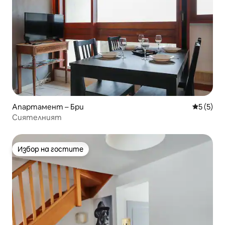
Апартамент – Бри
Средна о
5 (5)
Сиятелният
Избор на гостите
Избор на гостите