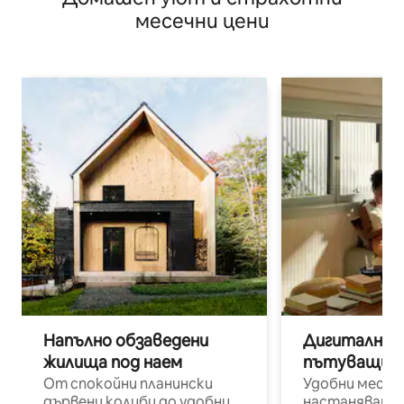
месечни цени
Напълно обзаведени
Дигитални н
жилища под наем
пътуващи п
От спокойни планински
Удобни места
дървени колиби до удобни
настаняване 