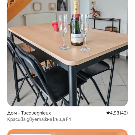
Дом – Tucquegnieux
Средна оценк
4,93 (42)
Красива двуетажна къща F4