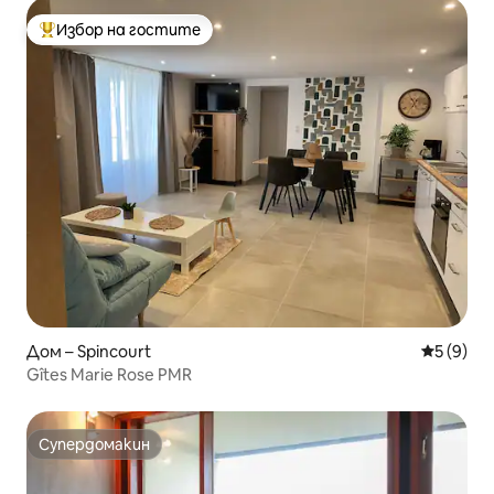
Избор на гостите
Най-популярен избор на гостите
Дом – Spincourt
Средна о
5 (9)
Gîtes Marie Rose PMR
Супердомакин
Супердомакин