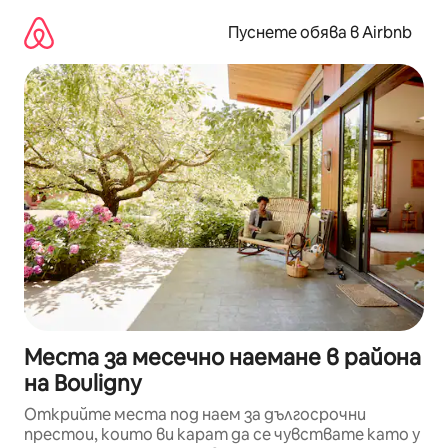
Пропускане
към
Пуснете обява в Airbnb
съдържанието
Места за месечно наемане в района
на Bouligny
Открийте места под наем за дългосрочни
престои, които ви карат да се чувствате като у