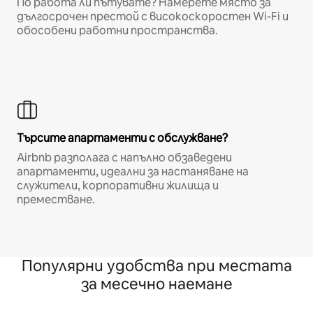
По работа ли пътувате? Намерете място за
дългосрочен престой с високоскоростен Wi-Fi и
обособени работни пространства.
Търсите апартаменти с обслужване?
Airbnb разполага с напълно обзаведени
апартаменти, идеални за настаняване на
служители, корпоративни жилища и
преместване.
Популярни удобства при местата
за месечно наемане