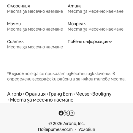
Флоренция
Атина
Места за месечно наемане
Места за месечно наемане
Маями
Монреал
Места за месечно наемане
Места за месечно наемане
Сиатъл
Повече информация
Места за месечно наемане
*Възможно е да се прилагат известни изключения в
определени географски райони и за някои типове места.
Airbnb
Франция
Гранд Ест
Meuse
Bouligny
Места за месечно наемане
© 2026 Airbnb, Inc.
Поверителност
Условия