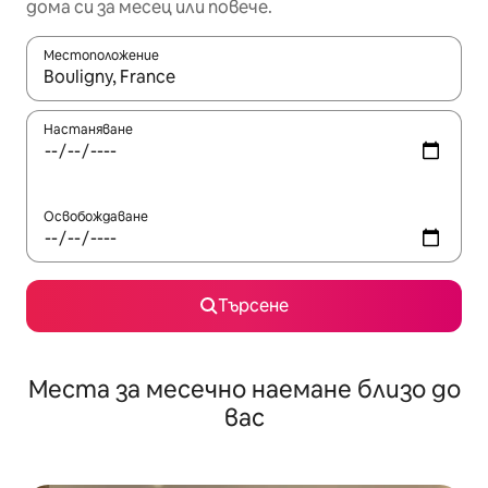
дома си за месец или повече.
Местоположение
Когато резултатите се покажат, използвайте клавишите 
Настаняване
Освобождаване
Търсене
Места за месечно наемане близо до
вас