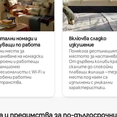
итални номади и
Включва сладко
уващи по работа
изкушение
ни места за
Понякога дестинацият
аняване на номадски
мястото за настанява
роени и работещи
От дървени колиби кр
анционно
скалите до спокойни
есионалисти с Wi-Fi и
плаващи жилища – тез
обени работни
места под наем са
транства.
изпълнени с уникални
характеристики.
 и предимства за по-дългосрочн