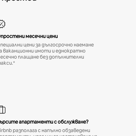
простени месечни цени
пециални цени за дългосрочно наемане
а ваканционни имоти и еднократно
есечно плащане без допълнителни
акси.*
ърсите апартаменти с обслужване?
irbnb разполага с напълно обзаведени