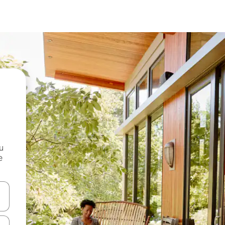
и
е
е клавишите със стрелки нагоре и надолу или навигирайте с д