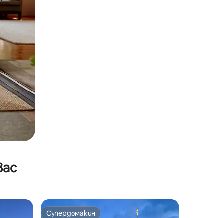
вас
Супердомакин
Супердомакин