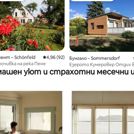
нт – Schönfeld
Средна оценка: 4,96 от 5, 92 отзива
4,96 (92)
от 5, 87 отзива
Бунгало – Sommersdorf
очивка на река Пене
Езерото Кумеровер Отдих в
ашен уют и страхотни месечни 
добрия вид