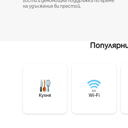
гости и денонощна поддръжка по време
на удължения ви престой.
Популярни
Кухня
Wi-Fi