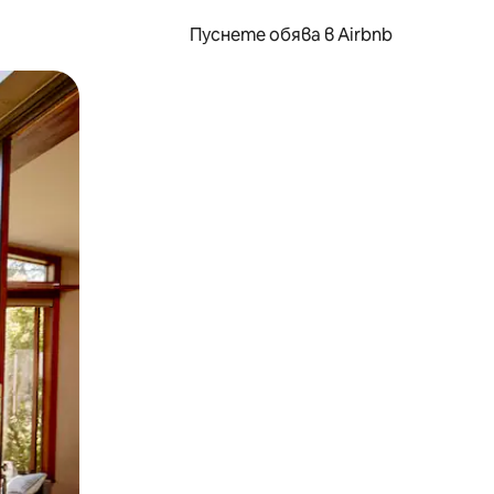
Пуснете обява в Airbnb
окосване или плъзгане.