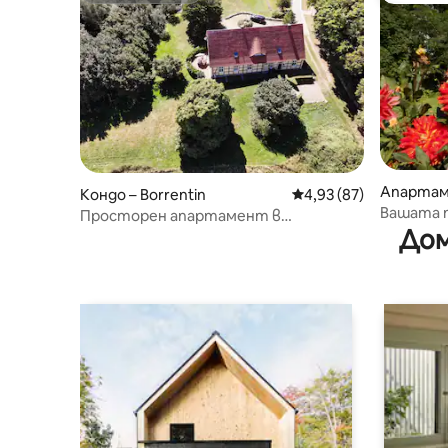
Апартаме
Кондо – Borrentin
Средна оценка: 4,93 
4,93 (87)
Вашата п
Просторен апартамент в
Дом
историческа пастората, комин