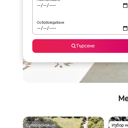
Освобождаване
Търсене
Ме
Супердомакин
Избор 
Супердомакин
Избор 