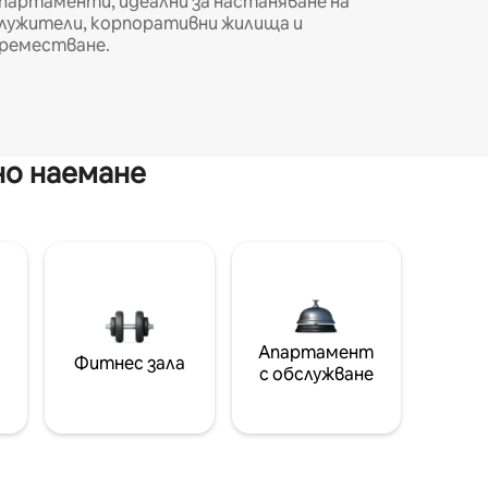
партаменти, идеални за настаняване на
лужители, корпоративни жилища и
реместване.
но наемане
Апартамент
Фитнес зала
с обслужване