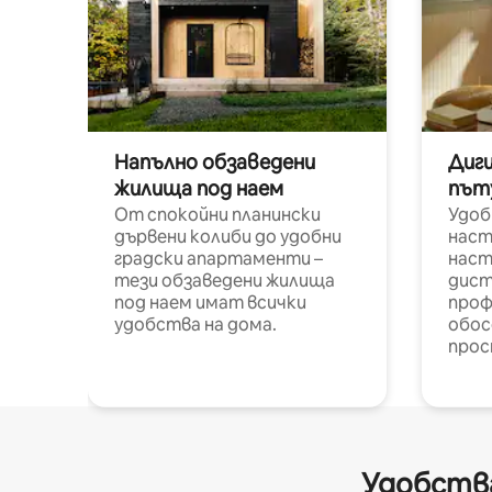
Напълно обзаведени
Диг
жилища под наем
път
От спокойни планински
Удоб
дървени колиби до удобни
наст
градски апартаменти –
наст
тези обзаведени жилища
дист
под наем имат всички
проф
удобства на дома.
обос
прос
Удобства