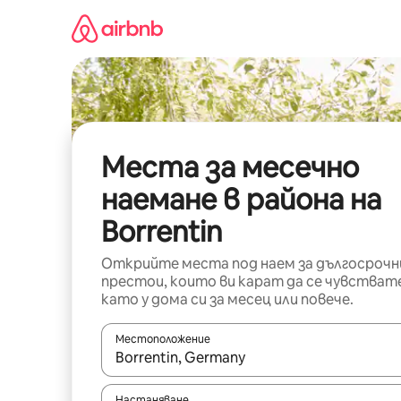
Пропускане
към
съдържанието
Места за месечно
наемане в района на
Borrentin
Открийте места под наем за дългосрочн
престои, които ви карат да се чувстват
като у дома си за месец или повече.
Местоположение
Когато резултатите се покажат, използвайт
Настаняване