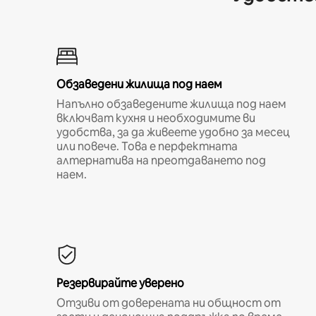
Обзаведени жилища под наем
Напълно обзаведените жилища под наем
включват кухня и необходимите ви
удобства, за да живеете удобно за месец
или повече. Това е перфектната
алтернатива на преотдаването под
наем.
Резервирайте уверено
Отзиви от доверената ни общност от