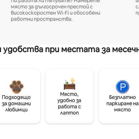
По работа ли пътувате? Намерете
а
място за дългосрочен престой с
с
високоскоростен Wi-Fi и обособени
п
работни пространства.
 удобства при местата за месеч
Място,
Подходящо
Безплатно
удобно за
за домашни
паркиране на
работа с
любимци
място
лаптоп