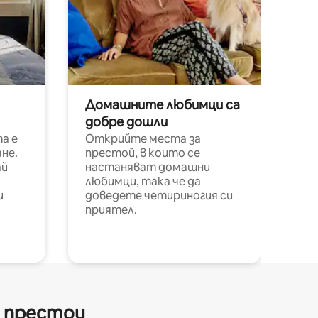
Домашните любимци са
добре дошли
а е
Открийте места за
не.
престой, в които се
ай
настаняват домашни
любимци, така че да
и
доведете четириногия си
приятел.
и престои