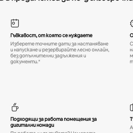
Гъвкавост, от която се нуждаете
О
Изберете точните дати за настаняване
С
и напускане и резервирайте лесно онлайн,
н
без допълнителни задължения и
м
документи.*
т
Подходящи за работа помещения за
Т
дигитални номади
A