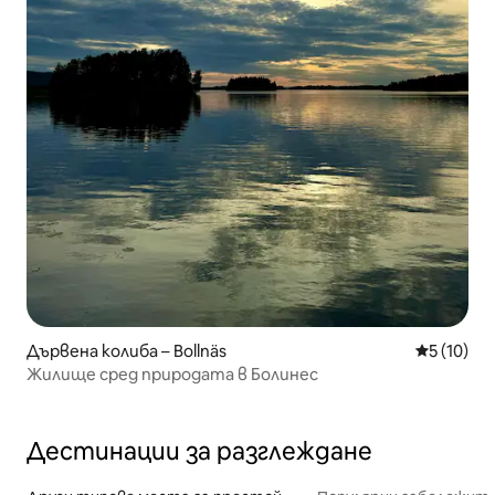
Дървена колиба – Bollnäs
Средна оц
5 (10)
Жилище сред природата в Болинес
Дестинации за разглеждане