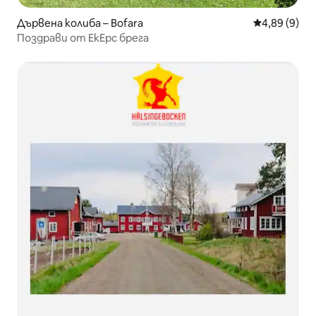
Дървена колиба – Bofara
Средна оцен
4,89 (9)
Поздрави от ЕкЕрс брега