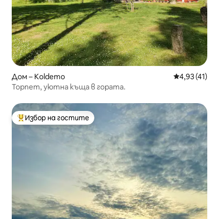
Дом – Koldemo
Средна оценк
4,93 (41)
Торпет, уютна къща в гората.
Избор на гостите
Най-популярен избор на гостите