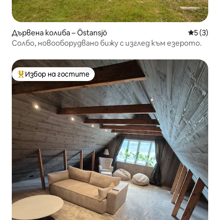
Дървена колиба – Östansjö
Средна о
5 (3)
Солбо, новооборудвано бижу с изглед към езерото.
Избор на гостите
Най-популярен избор на гостите