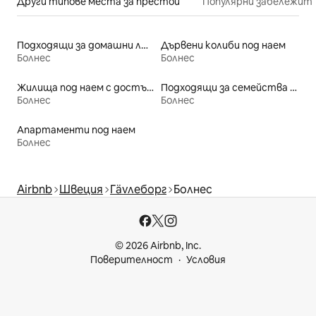
Други типове места за престой
Популярни забележит
Подходящи за домашни любимци места под наем
Дървени колиби под наем
Болнес
Болнес
Жилища под наем с достъп до езеро
Подходящи за семейства места под наем
Болнес
Болнес
Апартаменти под наем
Болнес
Airbnb
Швеция
Гävлеборг
Болнес
© 2026 Airbnb, Inc.
Поверителност
Условия