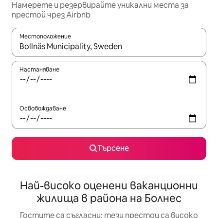
Намерете и резервирайте уникални места за
престой чрез Airbnb
Местоположение
Когато резултатите се покажат, използвайте клавишите 
Настаняване
Освобождаване
Търсене
Най-високо оценени ваканционни
жилища в района на Болнес
Гостите са съгласни: тези престои са високо