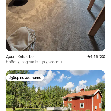
Дом – Knisselbo
Средна оценк
4,96 (23)
Новоизградена къща за гости
Избор на гостите
Избор на гостите