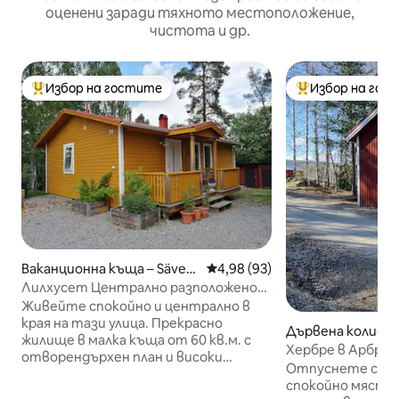
оценени заради тяхното местоположение,
чистота и др.
Избор на гостите
Избор на гос
Най-популярен избор на гостите
Най-популярен 
Ваканционна къща – Sävers
Средна оценка: 4,98 от 5, 93
4,98 (93)
ta-Häggesta
Лилхусет Централно разположено
жилище в тази уютна къща
Живейте спокойно и централно в
края на тази улица. Прекрасно
Дървена колиба –
жилище в малка къща от 60 кв.м. с
Хербре в Арбро
отворендърхен план и високи
Отпуснете се в 
тавани. Къщата има спалня с двойно
спокойно място. Добро място з
легло 160 см. Във всекидневната има