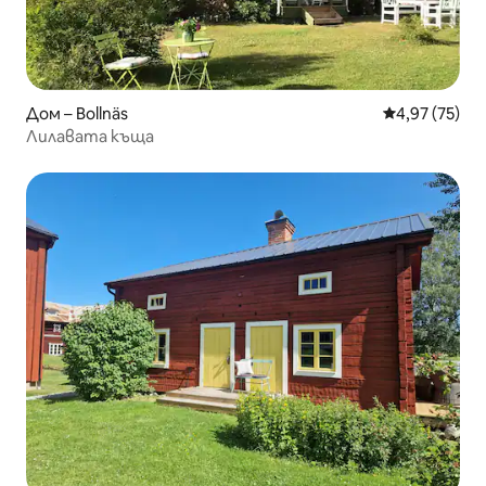
Дом – Bollnäs
Средна оценк
4,97 (75)
Лилавата къща