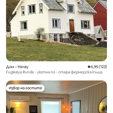
Дом – Herøy
Средна оценка
4,95 (123)
Fugleøya Runde - уютна по - стара фермерска къща
Избор на гостите
Избор на гостите