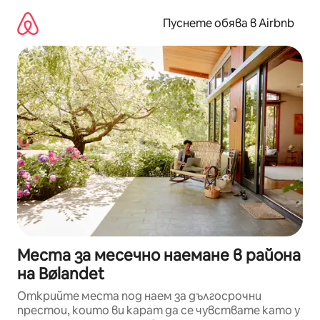
Пропускане
към
Пуснете обява в Airbnb
съдържанието
Места за месечно наемане в района
на Bølandet
Открийте места под наем за дългосрочни
престои, които ви карат да се чувствате като у