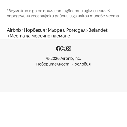
*Възможно е да се прилагат известни изключения в
определени географски райони и за някои типове места.
Airbnb
Норвегия
Мьоре и Ромсдал
Bølandet
Места за месечно наемане
© 2026 Airbnb, Inc.
Поверителност
Условия