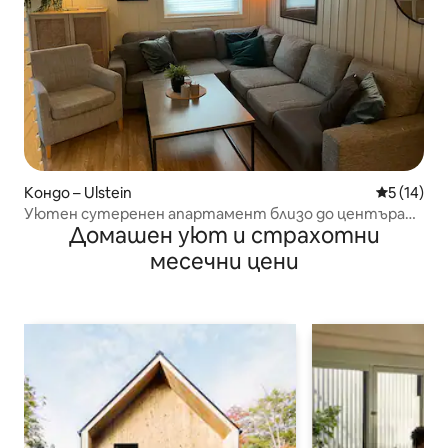
Кондо – Ulstein
Средна оц
5 (14)
Уютен сутеренен апартамент близо до центъра
Домашен уют и страхотни
на Улщайнвик
месечни цени