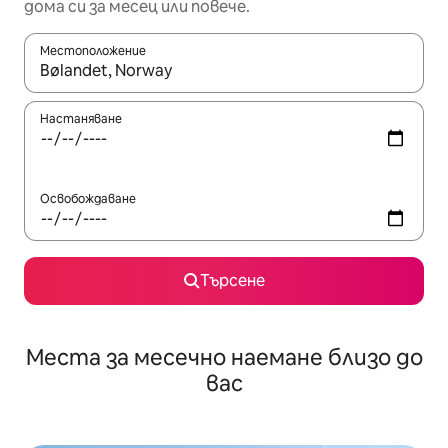
дома си за месец или повече.
Местоположение
Когато резултатите се покажат, използвайте клавишите 
Настаняване
Освобождаване
Търсене
Места за месечно наемане близо до
вас