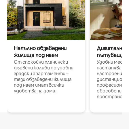
Напълно обзаведени
Дигитални н
жилища под наем
пътуващи п
От спокойни планински
Удобни места
дървени колиби до удобни
настаняване 
градски апартаменти –
настроени и
тези обзаведени жилища
дистанционн
под наем имат всички
професионалис
удобства на дома.
обособени р
пространств