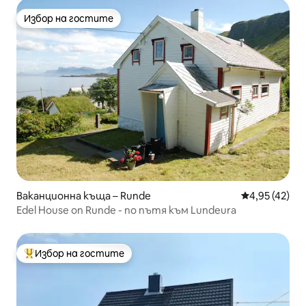
Избор на гостите
Избор на гостите
Ваканционна къща – Runde
Средна оценк
4,95 (42)
Edel House on Runde - по пътя към Lundeura
Избор на гостите
Най-популярен избор на гостите