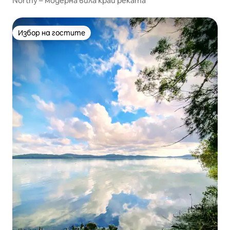
Northy – модерна вила край реката
Избор на гостите
Избор на гостите