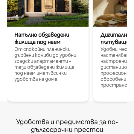
Напълно обзаведени
Дигитални н
жилища под наем
пътуващи п
От спокойни планински
Удобни места
дървени колиби до удобни
настаняване 
градски апартаменти –
настроени и
тези обзаведени жилища
дистанционн
под наем имат всички
професионалис
удобства на дома.
обособени р
пространств
Удобства и предимства за по-
дългосрочни престои