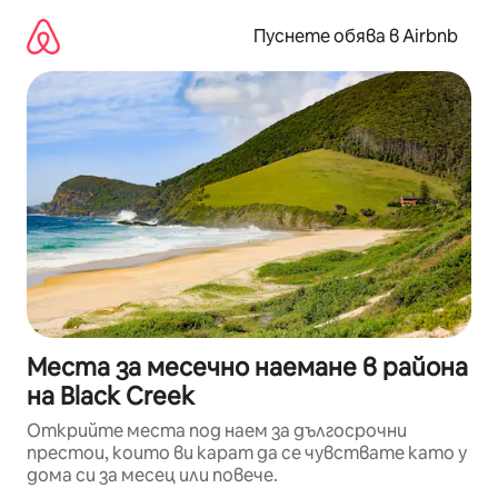
Пропускане
към
Пуснете обява в Airbnb
съдържанието
Места за месечно наемане в района
на Black Creek
Открийте места под наем за дългосрочни
престои, които ви карат да се чувствате като у
дома си за месец или повече.