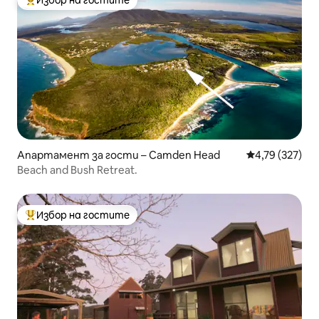
Избор на гостите
Най-популярен избор на гостите
Апартамент за гости – Camden Head
Средна оценка
4,79 (327)
Beach and Bush Retreat.
Избор на гостите
Най-популярен избор на гостите