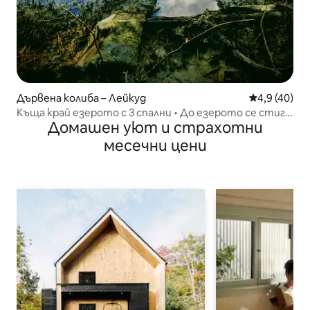
Дървена колиба – Лейкуд
Средна оцен
4,9 (40)
Къща край езерото с 3 спални • До езерото се стига
Домашен уют и страхотни
пеша
месечни цени