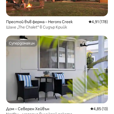
Престой във ферма – Herons Creek
Средна оценка
4,91 (178)
Шале „The Chalet“ в Сидър Крийк
Супердомакин
Супердомакин
Дом – Северен Хейвън
Средна оценк
4,85 (13)