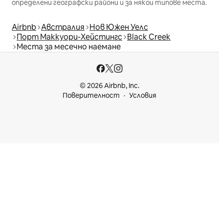
определени географски райони и за някои типове места.
Airbnb
Австралия
Нов Южен Уелс
Порт Маккуори-Хейстингс
Black Creek
Места за месечно наемане
© 2026 Airbnb, Inc.
Поверителност
Условия