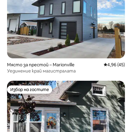
Място за престой – Marionville
Средна оценк
4,96 (45)
Уединение край магистралата
Избор на гостите
Избор на гостите