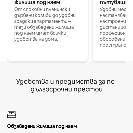
жилища под наем
пътуващи п
От спокойни планински
Удобни места
дървени колиби до удобни
настаняване 
градски апартаменти –
настроени и
тези обзаведени жилища
дистанционн
под наем имат всички
професионалис
удобства на дома.
обособени р
пространств
Удобства и предимства за по-
дългосрочни престои
Обзаведени жилища под наем