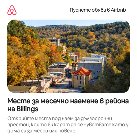
Пропускане
към
Пуснете обява в Airbnb
съдържанието
Места за месечно наемане в района
на Billings
Открийте места под наем за дългосрочни
престои, които ви карат да се чувствате като у
дома си за месец или повече.