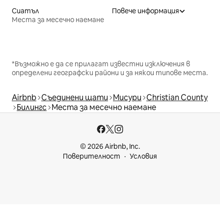
Сиатъл
Повече информация
Места за месечно наемане
*Възможно е да се прилагат известни изключения в
определени географски райони и за някои типове места.
Airbnb
Съединени щати
Мисури
Christian County
Билингс
Места за месечно наемане
© 2026 Airbnb, Inc.
Поверителност
Условия