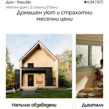
Дом – Republic
Средна оценка
4,94 (107)
Уютен дом с 2 спални/2 бани
Домашен уют и страхотни
месечни цени
Напълно обзаведени
Дигитални н