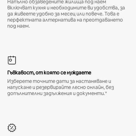
Напълно обзаведените жилища под наем
включват кухня и необходимите ви удобства, за
да живеете удобно за месец или повече. Това е
перфектната алтернатива на преотдаването
под наем.
Гъвкавост, от която се нуждаете
Изберете точните дати за настаняване и
напускане и резервирайте лесно онлайн, без
допълнителни задължения и документи.*