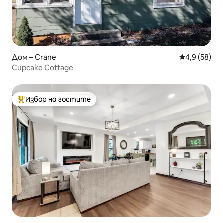
Дом – Crane
Средна оцен
4,9 (58)
Cupcake Cottage
Избор на гостите
Най-популярен избор на гостите