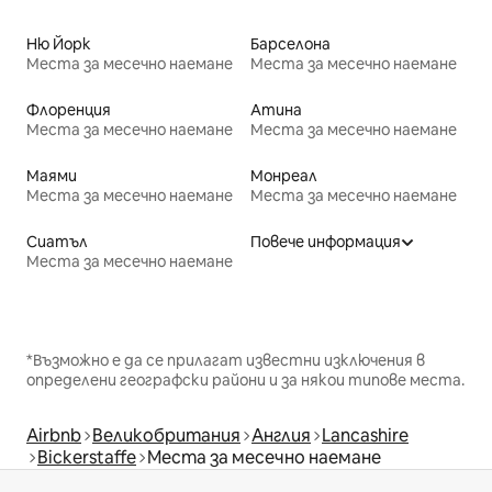
Ню Йорк
Барселона
Места за месечно наемане
Места за месечно наемане
Флоренция
Атина
Места за месечно наемане
Места за месечно наемане
Маями
Монреал
Места за месечно наемане
Места за месечно наемане
Сиатъл
Повече информация
Места за месечно наемане
*Възможно е да се прилагат известни изключения в
определени географски райони и за някои типове места.
Airbnb
Великобритания
Англия
Lancashire
Bickerstaffe
Места за месечно наемане