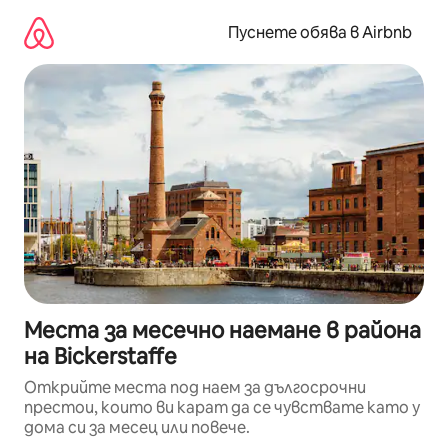
Пропускане
към
Пуснете обява в Airbnb
съдържанието
Места за месечно наемане в района
на Bickerstaffe
Открийте места под наем за дългосрочни
престои, които ви карат да се чувствате като у
дома си за месец или повече.