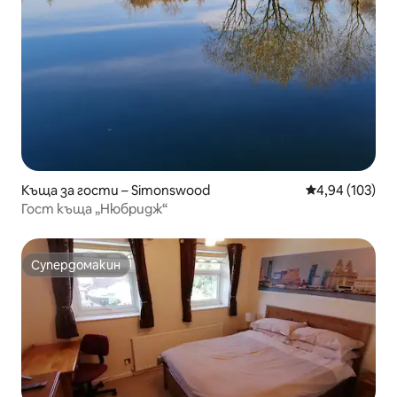
Къща за гости – Simonswood
Средна оценка
4,94 (103)
Гост къща „Нюбридж“
Супердомакин
Супердомакин