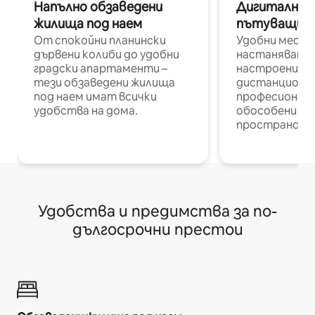
Напълно обзаведени
Дигитални н
жилища под наем
пътуващи п
От спокойни планински
Удобни места
дървени колиби до удобни
настаняване 
градски апартаменти –
настроени и
тези обзаведени жилища
дистанционн
под наем имат всички
професионалис
удобства на дома.
обособени р
пространств
Удобства и предимства за по-
дългосрочни престои