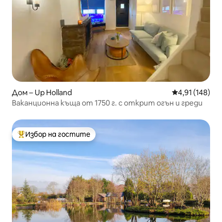
Дом – Up Holland
Средна оценка
4,91 (148)
Ваканционна къща от 1750 г. с открит огън и греди
Избор на гостите
Най-популярен избор на гостите