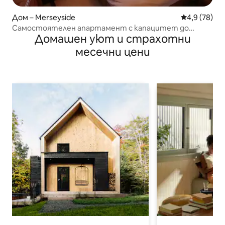
Дом – Merseyside
Средна оцен
4,9 (78)
Самостоятелен апартамент с капацитет до
Домашен уют и страхотни
4 спални места (2 двойки)
месечни цени