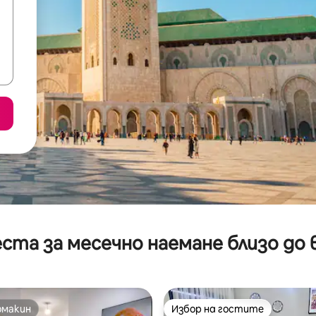
ста за месечно наемане близо до 
омакин
Избор на гостите
омакин
Избор на гостите