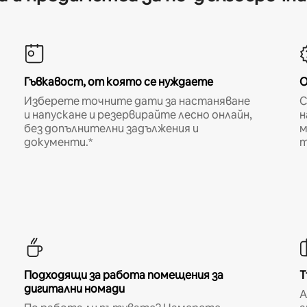
Гъвкавост, от която се нуждаете
О
Изберете точните дати за настаняване
С
и напускане и резервирайте лесно онлайн,
н
без допълнителни задължения и
м
документи.*
т
Подходящи за работа помещения за
Т
дигитални номади
A