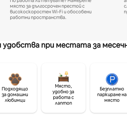
По работа ли пътувате? Намерете
а
място за дългосрочен престой с
с
високоскоростен Wi-Fi и обособени
п
работни пространства.
 удобства при местата за месеч
Място,
Подходящо
Безплатно
удобно за
за домашни
паркиране на
работа с
любимци
място
лаптоп