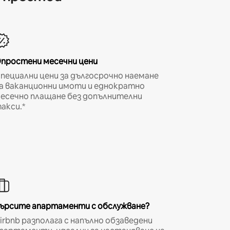
простени месечни цени
пециални цени за дългосрочно наемане
а ваканционни имоти и еднократно
есечно плащане без допълнителни
акси.*
ърсите апартаменти с обслужване?
irbnb разполага с напълно обзаведени