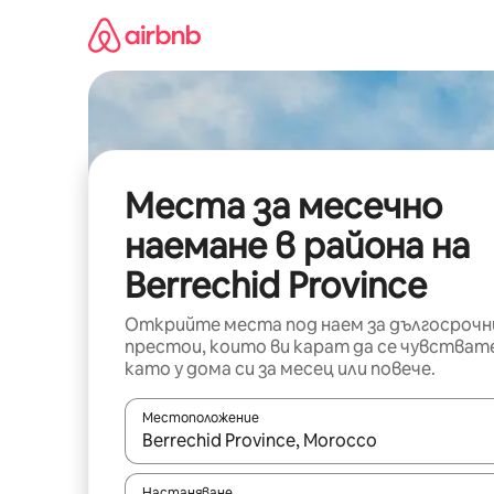
Пропускане
към
съдържанието
Места за месечно
наемане в района на
Berrechid Province
Открийте места под наем за дългосрочн
престои, които ви карат да се чувстват
като у дома си за месец или повече.
Местоположение
Когато резултатите се покажат, използвайт
Настаняване