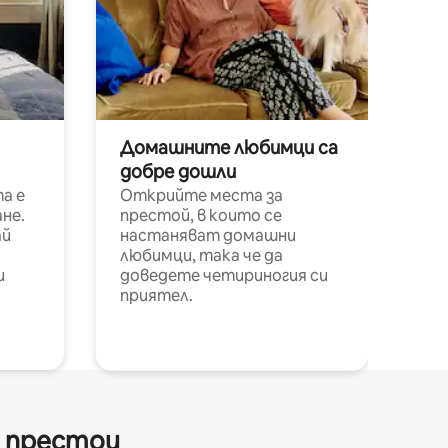
Домашните любимци са
добре дошли
а е
Открийте места за
не.
престой, в които се
ай
настаняват домашни
любимци, така че да
и
доведете четириногия си
приятел.
и престои