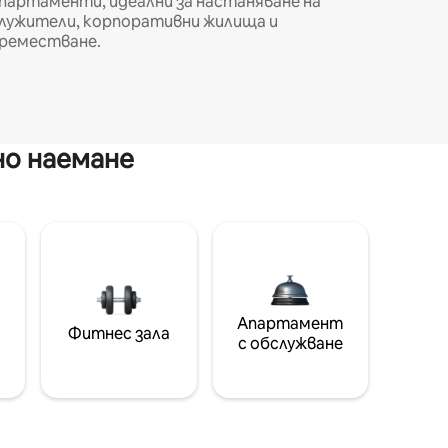
партаменти, идеални за настаняване на
лужители, корпоративни жилища и
реместване.
но наемане
Апартамент
Фитнес зала
с обслужване