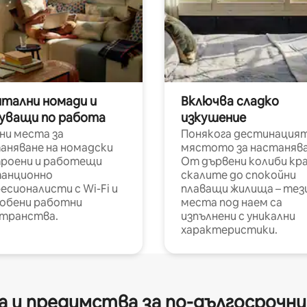
итални номади и
Включва сладко
уващи по работа
изкушение
ни места за
Понякога дестинацият
аняване на номадски
мястото за настанява
роени и работещи
От дървени колиби кр
анционно
скалите до спокойни
есионалисти с Wi-Fi и
плаващи жилища – тез
обени работни
места под наем са
транства.
изпълнени с уникални
характеристики.
 и предимства за по-дългосрочн