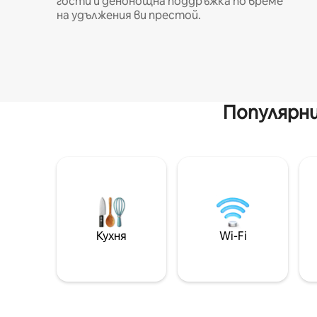
гости и денонощна поддръжка по време
на удължения ви престой.
Популярни
Кухня
Wi-Fi