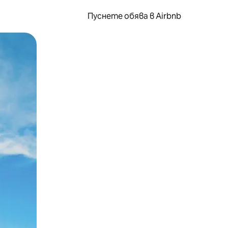
Пуснете обява в Airbnb
окосване или плъзгане.