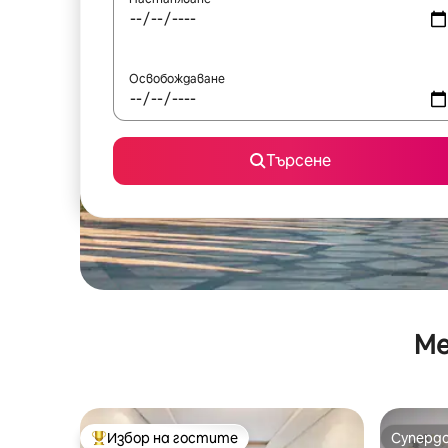
Освобождаване
Търсене
Ме
Избор на гостите
Суперд
Най-популярен избор на гостите
Суперд