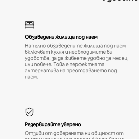
Обзаведени жилища под наем
Напълно обзаведените жилища под наем
включват кухня и необходимите ви
удобства, за да живеете удобно за месец
или повече. Това е перфектната
алтернатива на преотдаването под
наем.
Резервирайте уверено
Отзиви от доверената ни общност от