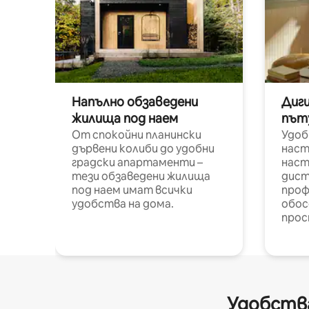
Напълно обзаведени
Диг
жилища под наем
път
От спокойни планински
Удоб
дървени колиби до удобни
наст
градски апартаменти –
наст
тези обзаведени жилища
дист
под наем имат всички
проф
удобства на дома.
обос
прос
Удобства