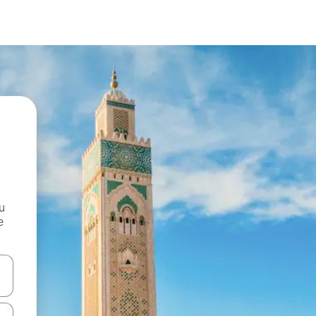
и
е
е клавишите със стрелки нагоре и надолу или навигирайте с д