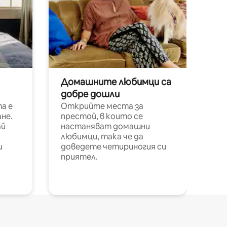
Домашните любимци са
добре дошли
а е
Открийте места за
не.
престой, в които се
ай
настаняват домашни
любимци, така че да
и
доведете четириногия си
приятел.