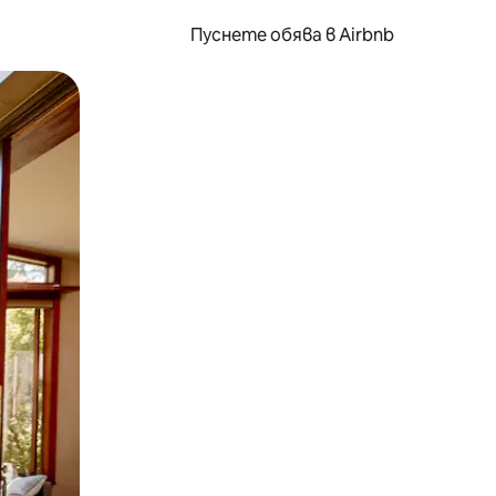
Пуснете обява в Airbnb
окосване или плъзгане.