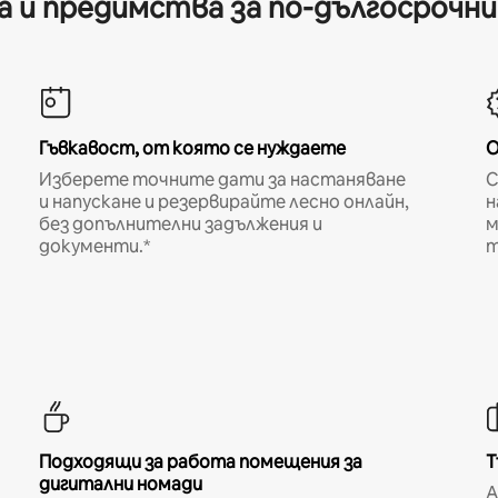
 и предимства за по-дългосрочн
Гъвкавост, от която се нуждаете
О
Изберете точните дати за настаняване
С
и напускане и резервирайте лесно онлайн,
н
без допълнителни задължения и
м
документи.*
т
Подходящи за работа помещения за
Т
дигитални номади
A