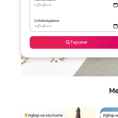
Освобождаване
Търсене
Ме
Избор на гостите
Избор 
Най-популярен избор на гостите
Избор 