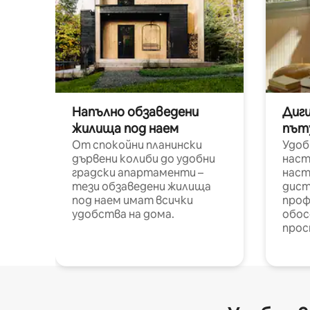
Напълно обзаведени
Диг
жилища под наем
път
От спокойни планински
Удоб
дървени колиби до удобни
наст
градски апартаменти –
наст
тези обзаведени жилища
дист
под наем имат всички
проф
удобства на дома.
обос
прос