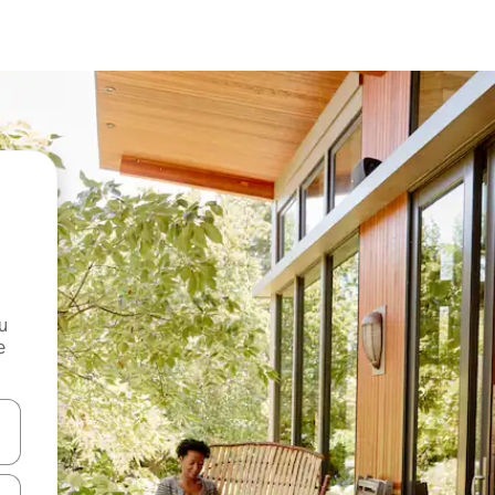
и
е
е клавишите със стрелки нагоре и надолу или навигирайте с д