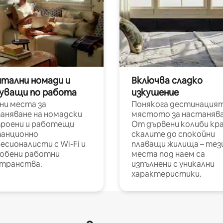
итални номади и
Включва сладко
уващи по работа
изкушение
ни места за
Понякога дестинацият
аняване на номадски
мястото за настанява
роени и работещи
От дървени колиби кр
анционно
скалите до спокойни
есионалисти с Wi-Fi и
плаващи жилища – тез
обени работни
места под наем са
транства.
изпълнени с уникални
характеристики.