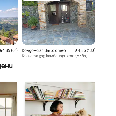
Средна оценка: 4,89 от 5, 61 отзива
4,89 (61)
Кондо – San Bartolomeo
Средна оценка: 4,86 
4,86 (130)
Къщата зад камбанарията.(Алба,
Бароло, Ла Мора)
цени