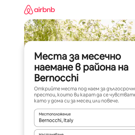
Пропускане
към
съдържанието
Места за месечно
наемане в района на
Bernocchi
Открийте места под наем за дългосрочн
престои, които ви карат да се чувстват
като у дома си за месец или повече.
Местоположение
Когато резултатите се покажат, използвайт
Настаняване