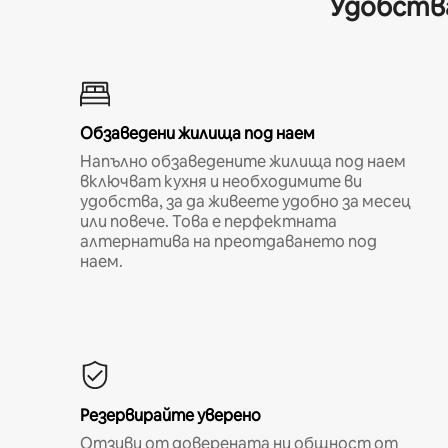
Удобства
Обзаведени жилища под наем
Напълно обзаведените жилища под наем
включват кухня и необходимите ви
удобства, за да живеете удобно за месец
или повече. Това е перфектната
алтернатива на преотдаването под
наем.
Резервирайте уверено
Отзиви от доверената ни общност от