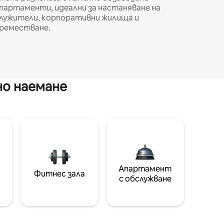
партаменти, идеални за настаняване на
лужители, корпоративни жилища и
реместване.
но наемане
Апартамент
Фитнес зала
с обслужване