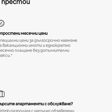
и престои
простени месечни цени
пециални цени за дългосрочно наемане
а ваканционни имоти и еднократно
есечно плащане без допълнителни
акси.*
ърсите апартаменти с обслужване?
irbnb разполага с напълно обзаведени