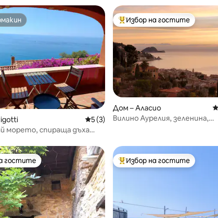
омакин
Избор на гостите
омакин
Най-популярен избор на гос
от 5, 19 отзива
Дом – Аласио
С
Вилино Аурелия, зеленина,
igotti
Средна оценка: 5 от 5, 3 отзива
5 (3)
спокойствие, море. Паркинг
й морето, спираща дъха
на гостите
Избор на гостите
на гостите
Най-популярен избор на гос