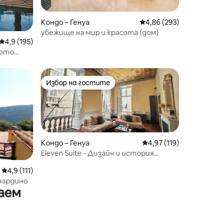
Кондо – Генуа
Средна оценка: 4,86 
4,86 (293)
убежище на мир и красота (дом)
Средна оценка: 4,9 от 5, 195 отзива
4,9 (195)
рото
Избор на гостите
тите
Избор на гостите
Кондо – Генуа
Средна оценка: 4,97 
4,97 (119)
Eleven Suite - Дизайн и история
Исторически център
Средна оценка: 4,9 от 5, 111 отзива
4,9 (111)
нардино
аем