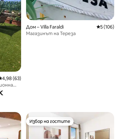
Дом – Villa Faraldi
Средна оценка: 5 
5 (106)
Магазинът на Тереза
Средна оценка: 4,98 от 5, 63 отзива
4,98 (63)
ционна
к
Избор на гостите
тите
Избор на гостите