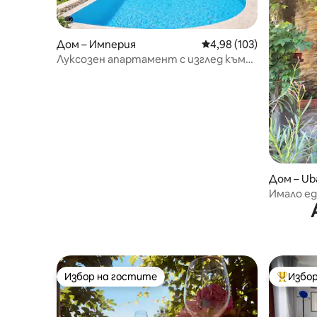
Дом – Империя
Средна оценка: 4,98 о
4,98 (103)
Луксозен апартамент с изглед към
морето във вила – ексклузивно
изживяване
Дом – Ub
Имало ед
(008009-
Избор на гостите
Избор
Избор на гостите
Най-поп