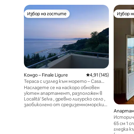
Избор на гостите
Избор 
Избор на гостите
Избор 
Кондо – Finale Ligure
Средна оценка: 4,91 о
4,91 (145)
Тераса с изглед към морето – Casa
Agave
Насладете се на наскоро обновен
уютен апартамент, разположен в
Località' Selva , древно лигурско село ,
заобиколено от средиземноморски
храсти и маслинови дървета.
Апартам
Намира се на около 3 км от центъра
Историче
на Финале Лигуре по протежение на
морето, 
65 см 1 
пътя, който води до Льо Мани . Този
паркинг
гледка к
апартамент с една спалня разполага