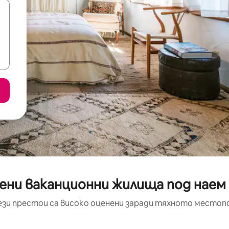
ени ваканционни жилища под наем 
ези престои са високо оценени заради тяхното местоп