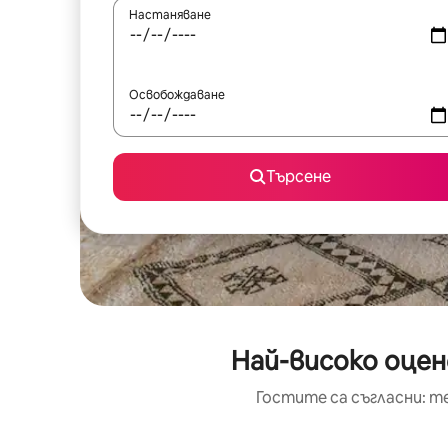
Настаняване
Освобождаване
Търсене
Най-високо оцен
Гостите са съгласни: т