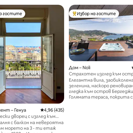
на гостите
Избор на гостите
на гостите
Най-популярен избор на гос
Дом – Noli
Страхотен изглед към ост
т 5, 145 отзива
Джакузи
Елегантна вила, заобиколен
зеленина, наскоро реновиран
гледка към остров Бергеджи
Голямата тераса, покрита с
е сърцето на дома: вградена
хидромасажна вана, барбекю
ент – Генуа
Средна оценка: 4,96 от 5, 435 отзива
4,96 (435)
кухня, машина за лед, горещ
ски дворец с изглед към
душ и зона за отдих за апер
до влаковете и корабите, с
спалня с балкон на невероятна
хранене на открито. Вътре
ъм морето на 3 - ти етаж
всекидневна с изглед към м