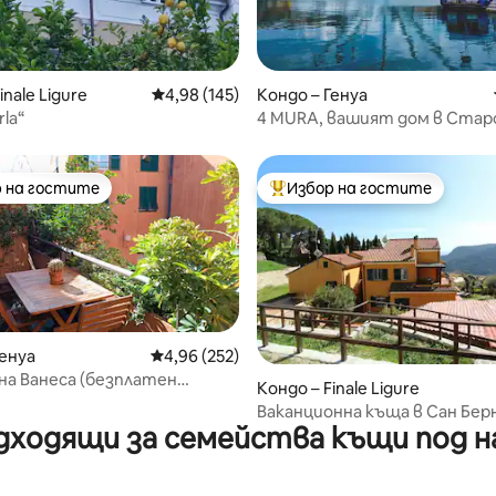
т 5, 205 отзива
inale Ligure
Средна оценка: 4,98 от 5, 145 отзива
4,98 (145)
Кондо – Генуа
rla“
4 MURA, вашият дом в Ста
пристанище на Генуа
 на гостите
Избор на гостите
улярен избор на гостите
Най-популярен избор на гос
Генуа
Средна оценка: 4,96 от 5, 252 отзива
4,96 (252)
а Ванеса (безплатен
т 5, 265 отзива
Кондо – Finale Ligure
в закрит гараж)
Ваканционна къща в Сан Бер
дходящи за семейства къщи под н