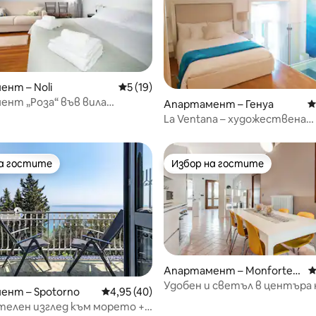
нт – Noli
Средна оценка: 5 от 5, 19 отзива
5 (19)
нт „Роза“ във вила
т 5, 102 отзива
Апартамент – Генуа
С
“, Споторно
La Ventana – художествена
резиденция
на гостите
Избор на гостите
на гостите
Избор на гостите
Апартамент – Monforte
С
d'Alba
Удобен и светъл в центъра 
т 5, 147 отзива
ент – Spotorno
Средна оценка: 4,95 от 5, 40 отзива
4,95 (40)
Монфорте
телен изглед към морето +