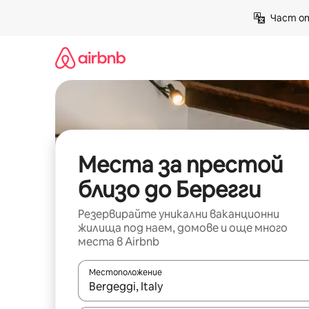
Пропускане
Част от
към
съдържанието
Места за престой
близо до Берегги
Резервирайте уникални ваканционни
жилища под наем, домове и още много
места в Airbnb
Местоположение
Когато резултатите се покажат, използвайт