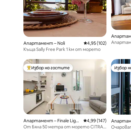
Апартаме
Апартаме
Апартамент – Noli
Средна оценка: 4,95 о
4,95 (102)
„Флориса
Къща Sally Free Park 1 км от морето
Избор на гостите
Избор 
Най-популярен избор на гостите
Избор 
Апартамент – Finale Ligur
Средна оценка: 4,99 о
4,99 (147)
Апартам
e
От Бяла 50 метра от морето CITRA
Очарова