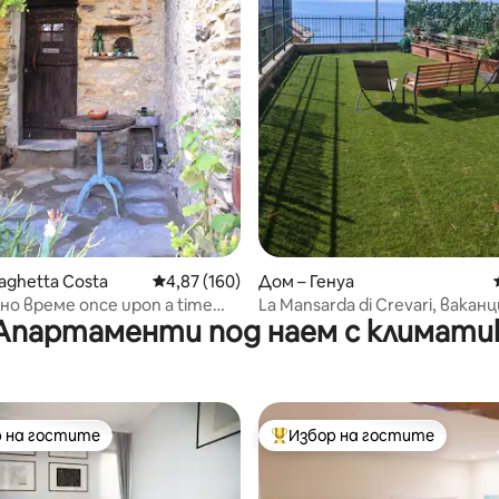
т 5, 103 отзива
aghetta Costa
Средна оценка: 4,87 от 5, 160 отзива
4,87 (160)
Дом – Генуа
но време once upon a time
La Mansarda di Crevari, вакан
Апартаменти под наем с климати
LT-0023)
къща с изглед към морето
 на гостите
Избор на гостите
улярен избор на гостите
Най-популярен избор на гос