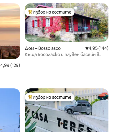
Избор на гостите
тите
Най-популярен избор на гостите
Дом – Bossolasco
Средна оценка: 4,95 
4,95 (144)
Къща Босоласко и плувен басейн в
Алта Ланга
редна оценка: 4,99 от 5, 129 отзива
4,99 (129)
Избор на гостите
тите
Най-популярен избор на гостите