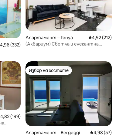
Апартамент – Генуа
Средна оценка: 4,92 
4,92 (212)
(Аквариум) Светла и елегантна
редна оценка: 4,96 от 5, 332 отзива
4,96 (332)
квартира в центъра
Избор на гостите
Избор на гостите
редна оценка: 4,82 от 5, 199 отзива
4,82 (199)
на
Апартамент – Bergeggi
Средна оценка: 4,98
4,98 (57)