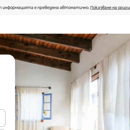
 информацията е преведена автоматично. 
Показване на ориги
е клавишите със стрелки нагоре и надолу или навигирайте с д