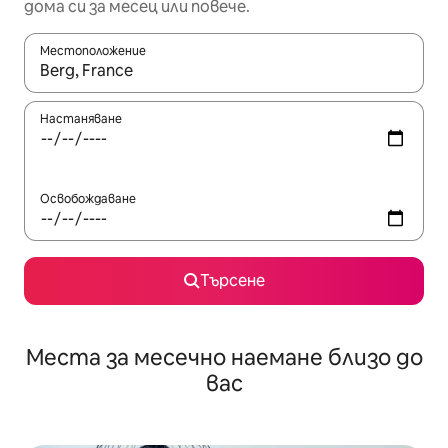
дома си за месец или повече.
Местоположение
Когато резултатите се покажат, използвайте клавишите 
Настаняване
Освобождаване
Търсене
Места за месечно наемане близо до
вас