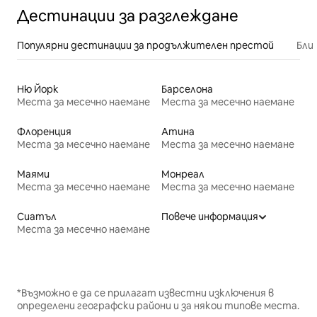
Дестинации за разглеждане
Популярни дестинации за продължителен престой
Бли
Ню Йорк
Барселона
Места за месечно наемане
Места за месечно наемане
Флоренция
Атина
Места за месечно наемане
Места за месечно наемане
Маями
Монреал
Места за месечно наемане
Места за месечно наемане
Сиатъл
Повече информация
Места за месечно наемане
*Възможно е да се прилагат известни изключения в
определени географски райони и за някои типове места.