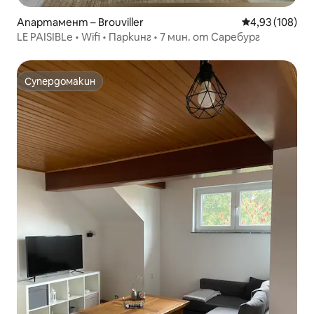
Апартамент – Brouviller
Средна оценка
4,93 (108)
LE PAISIBLe • Wifi • Паркинг • 7 мин. от Саребург
Супердомакин
Супердомакин