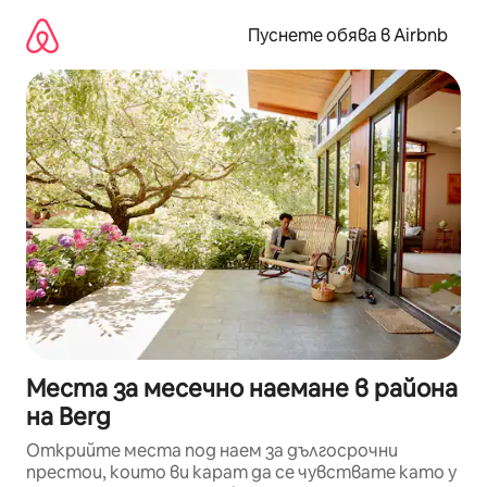
Пропускане
към
Пуснете обява в Airbnb
съдържанието
Места за месечно наемане в района
на Berg
Открийте места под наем за дългосрочни
престои, които ви карат да се чувствате като у