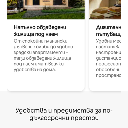
Напълно обзаведени
Дигитални н
жилища под наем
пътуващи п
От спокойни планински
Удобни места
дървени колиби до удобни
настаняване 
градски апартаменти –
настроени и
тези обзаведени жилища
дистанционн
под наем имат всички
професионалис
удобства на дома.
обособени р
пространств
Удобства и предимства за по-
дългосрочни престои