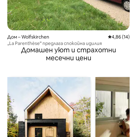
Дом – Wolfskirchen
Средна оценк
4,86 (14)
„La Parenthèse“ предлага спокойна идилия
Домашен уют и страхотни
месечни цени