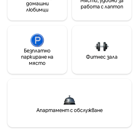
Място, удобно за
домашни
работа с лаптоп
любимци
Безплатно
паркиране на
Фитнес зала
място
Апартамент с обслужване