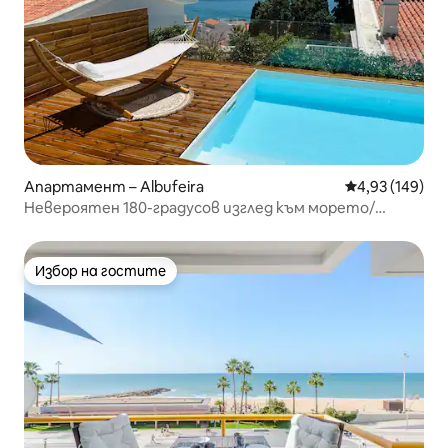
Апартамент – Albufeira
Средна оценка
4,93 (149)
Невероятен 180-градусов изглед към морето/
отопляем самостоятелен басейн
Избор на гостите
Избор на гостите