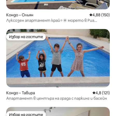
Кондо – Ольян
Средна оценка
4,88 (150)
Луксозен апартамент край⭐️☀️ морето в Риа
Формоза🏖⭐️
Избор на гостите
Избор на гостите
Кондо – Тавира
Средна оценк
4,8 (121)
Апартамент в центъра на града с паркинг и басейн
Избор на гостите