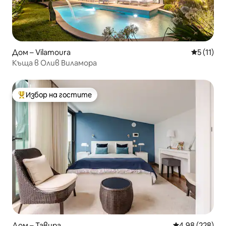
Дом – Vilamoura
Средна оц
5 (11)
Къща в Олив Виламора
Избор на гостите
Най-популярен избор на гостите
Дом – Тавира
Средна оценка
4,98 (228)