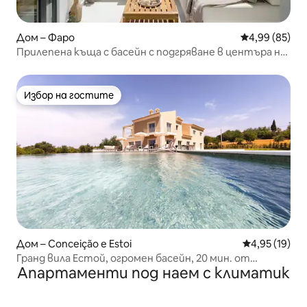
Дом – Фаро
Средна оценк
4,99 (85)
Прилепена къща с басейн с подгряване в центъра на
Фаро
Избор на гостите
Избор на гостите
Дом – Conceição e Estoi
Средна оценк
4,95 (19)
Гранд вила Естой, огромен басейн, 20 мин. от
Апартаменти под наем с климатик
летището