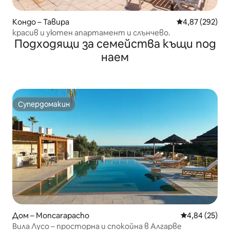
Кондо – Тавира
Средна оценка
4,87 (292)
красив и уютен апартамент и слънчево.
Подходящи за семейства къщи под
наем
Супердомакин
Супердомакин
Дом – Moncarapacho
Средна оценк
4,84 (25)
Вила Лусо – просторна и спокойна в Алгарве