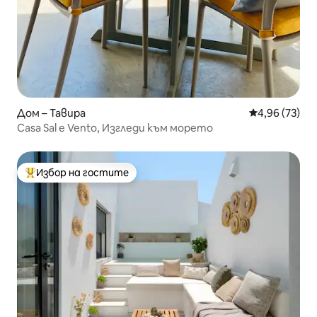
Дом – Тавира
Средна оценк
4,96 (73)
Casa Sal e Vento, Изгледи към морето
Избор на гостите
Най-популярен избор на гостите