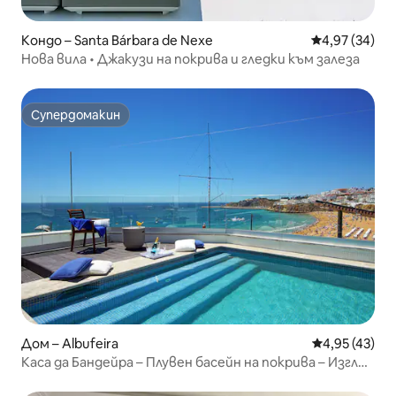
Кондо – Santa Bárbara de Nexe
Средна оценк
4,97 (34)
Нова вила • Джакузи на покрива и гледки към залеза
Супердомакин
Супердомакин
Дом – Albufeira
Средна оценк
4,95 (43)
Каса да Бандейра – Плувен басейн на покрива – Изглед
към плажа