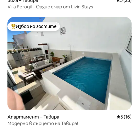
Вила – Тавира
Средна оц
5 (23)
Villa Perogil – Оазис с чар от Livin Stays
Избор на гостите
Най-популярен избор на гостите
Апартамент – Тавира
Средна оц
5 (16)
Модерно в сърцето на Тавира!