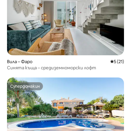
Вила – Фаро
Средна оц
5 (21)
Синята къща – средиземноморски лофт
Супердомакин
Супердомакин