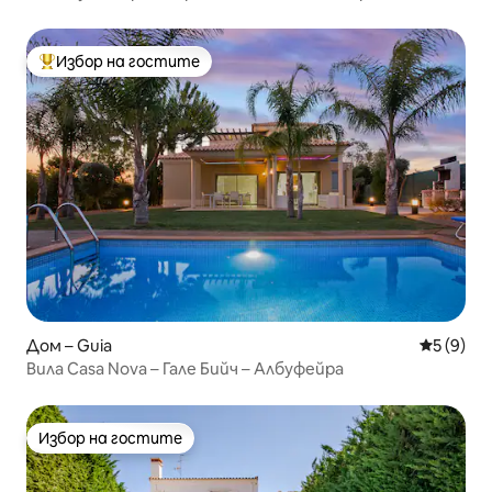
Избор на гостите
Най-популярен избор на гостите
Дом – Guia
Средна о
5 (9)
Вила Casa Nova – Гале Бийч – Албуфейра
Избор на гостите
Избор на гостите