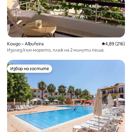
Кондо – Albufeira
Средна оценка
4,89 (216)
Изглед към морето, плаж на 2 минути пеша.
Избор на гостите
Избор на гостите