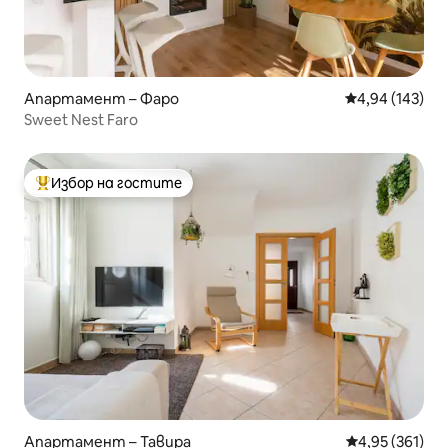
Апартамент – Фаро
Средна оценка
4,94 (143)
Sweet Nest Faro
Избор на гостите
Най-популярен избор на гостите
Апартамент – Тавира
Средна оценка
4,95 (361)