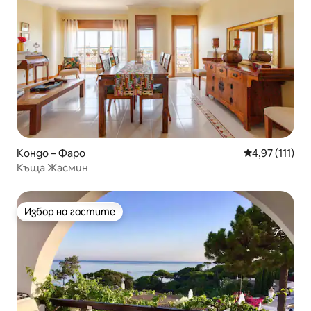
Кондо – Фаро
Средна оценк
4,97 (111)
Къща Жасмин
Избор на гостите
Избор на гостите