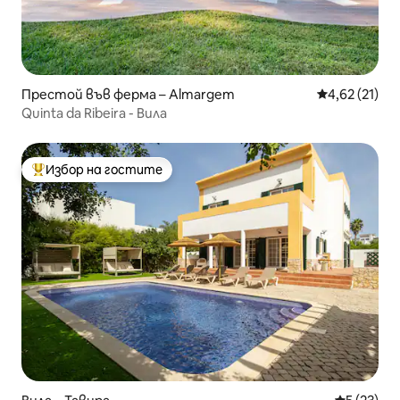
Престой във ферма – Almargem
Средна оценк
4,62 (21)
Quinta da Ribeira - Вила
Избор на гостите
Най-популярен избор на гостите