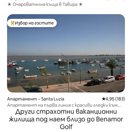
★ Очарователна къща в Тавира ★
Избор на гостите
Най-популярен избор на гостите
Апартамент – Santa Luzia
Средна оценка
4,95 (183)
Апартамент на първа линия с красиви гледки към
Други страхотни ваканционни
морето
жилища под наем близо до Benamor
Golf