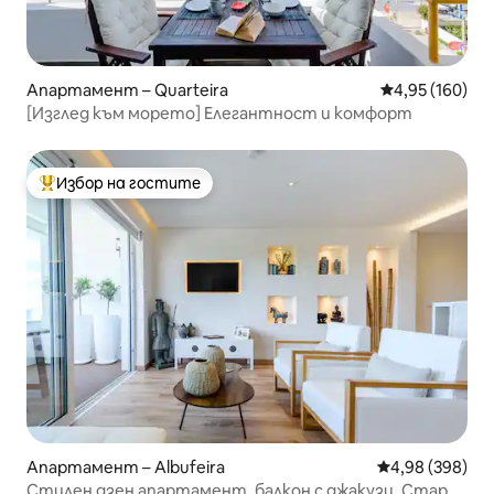
Апартамент – Quarteira
Средна оценка
4,95 (160)
[Изглед към морето] Елегантност и комфорт
Избор на гостите
Най-популярен избор на гостите
Апартамент – Albufeira
Средна оценка
4,98 (398)
Стилен дзен апартамент, балкон с джакузи, Стария