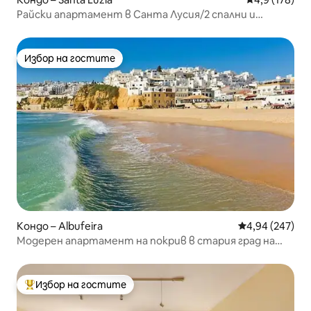
Райски апартамент в Санта Лусия/2 спални и
тераси
Избор на гостите
Избор на гостите
Кондо – Albufeira
Средна оценка
4,94 (247)
Модерен апартамент на покрив в стария град на
Албуфейра
Избор на гостите
Най-популярен избор на гостите