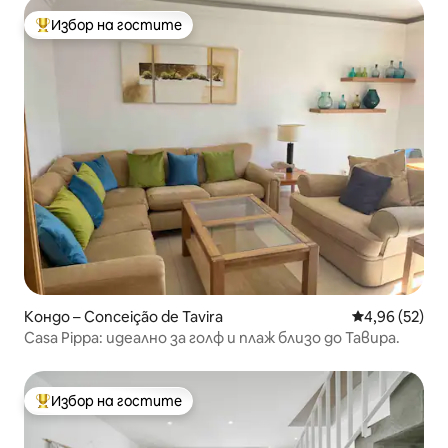
Избор на гостите
Най-популярен избор на гостите
Кондо – Conceição de Tavira
Средна оценк
4,96 (52)
Casa Pippa: идеално за голф и плаж близо до Тавира.
Избор на гостите
Най-популярен избор на гостите