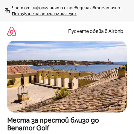
Пропускане
Част от информацията е преведена автоматично. 
към
Показване на оригиналния език
съдържанието
Пуснете обява в Airbnb
Места за престой близо до
Benamor Golf