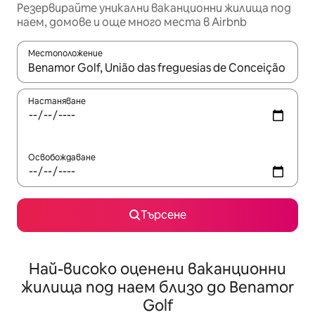
Резервирайте уникални ваканционни жилища под
наем, домове и още много места в Airbnb
Местоположение
Когато резултатите се покажат, използвайте клавишите 
Настаняване
Освобождаване
Търсене
Най-високо оценени ваканционни
жилища под наем близо до Benamor
Golf