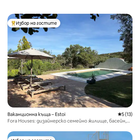
Избор на гостите
Най-популярен избор на гостите
Ваканционна къща – Estoi
Средна оц
5 (13)
Fora Houses: дизайнерско семейно жилище, басейн,
градина