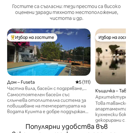
Гостите са съгласни: тези престои са високо
оценени заради тяхното местоположение,
чистота и др.
Избор на гостите
Избор на гости
Най-популярен избор на гостите
Избор на гости
Дом – Fuseta
Средна оценка: 5 от 5, 11
5 (111)
Частна вила, басейн с подгряване,
Къщичка – Тавир
бадминтон, пинг-понг +
Самостоятелен басейн със
Архитектурно б
слънчева отоплителна система за
манастир - Тави
Това таванско п
повишаване на температурата на
апартамента и 
водата Куинта е добре поддържана,
кухненски бокс
климатизирана, традиционна вила
декорирани с лу
само на 5 минути път с кола от
Популярни удобства във
изкуство и вечн
плажа Фусета. Прохладно през
мебели. Тя е пер