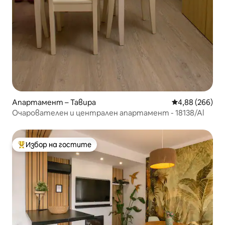
Апартамент – Тавира
Средна оценка
4,88 (266)
Очарователен и централен апартамент - 18138/Al
Избор на гостите
Най-популярен избор на гостите