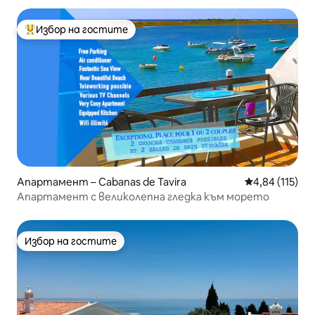
Избор на гостите
Най-популярен избор на гостите
Апартамент – Cabanas de Tavira
Средна оценка
4,84 (115)
Апартамент с великолепна гледка към морето
Избор на гостите
Избор на гостите