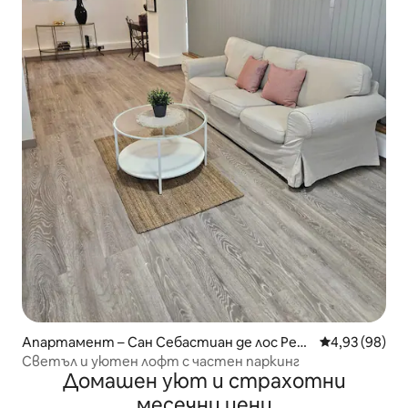
Апартамент – Сан Себастиан де лос Рей
Средна оценк
4,93 (98)
ес
Светъл и уютен лофт с частен паркинг
Домашен уют и страхотни
месечни цени