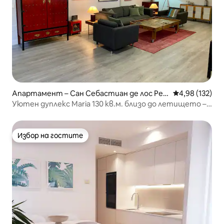
Апартамент – Сан Себастиан де лос Рей
Средна оценка
4,98 (132)
ес
Уютен дуплекс Maria 130 кв.м. близо до летището –
Ifema
Избор на гостите
Избор на гостите