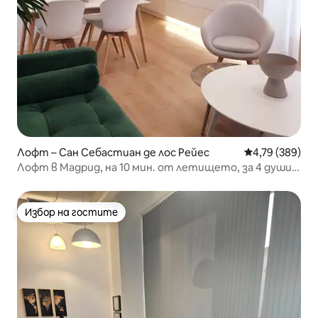
Лофт – Сан Себастиан де лос Рейес
Средна оценка
4,79 (389)
Лофт в Мадрид, на 10 мин. от летището, за 4 души и
с паркинг
Избор на гостите
Избор на гостите