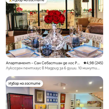
Избор на гостите
Най-популярен избор на гостите
Апартамент – Сан Себастиан де лос Рей
Средна оценка
4,98 (245)
ес
Луксозен пентхаус в Мадрид за 6 души. 10 минути
от летището
Избор на гостите
Избор на гостите