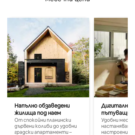
Напълно обзаведени
Дигитални н
жилища под наем
пътуващи п
От спокойни планински
Удобни места
дървени колиби до удобни
настаняване 
градски апартаменти –
настроени и