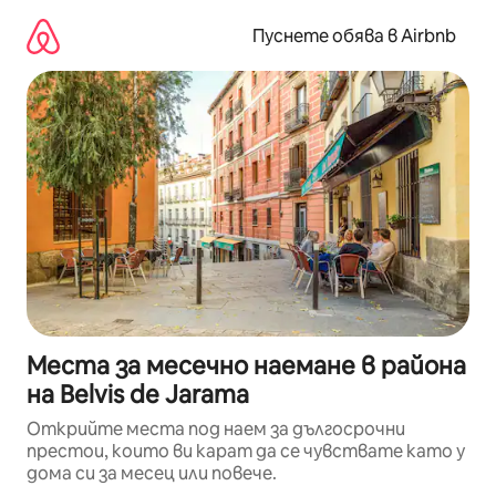
Пропускане
към
Пуснете обява в Airbnb
съдържанието
Места за месечно наемане в района
на Belvis de Jarama
Открийте места под наем за дългосрочни
престои, които ви карат да се чувствате като у
дома си за месец или повече.