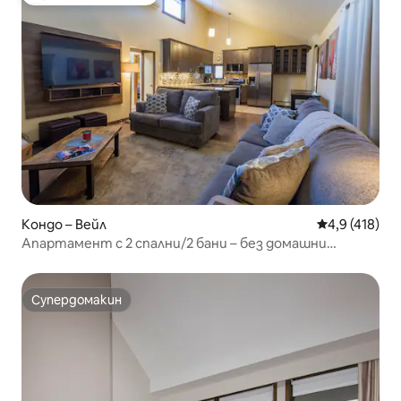
Избор на гостите
Кондо – Вейл
Средна оценк
4,9 (418)
Апартамент с 2 спални/2 бани – без домашни
любимци, двойни/две единични легла*
Супердомакин
Супердомакин