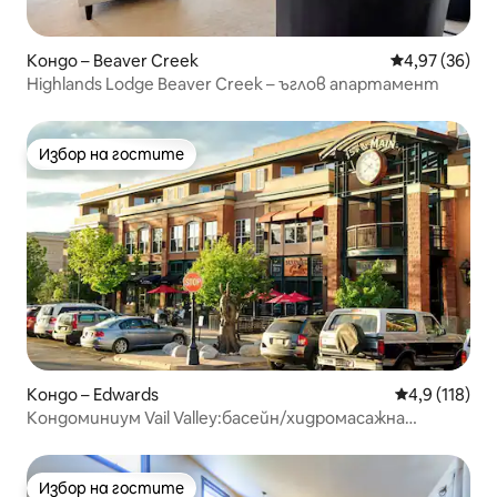
Кондо – Beaver Creek
Средна оценк
4,97 (36)
Highlands Lodge Beaver Creek – ъглов апартамент
Избор на гостите
Избор на гостите
Кондо – Edwards
Средна оценк
4,9 (118)
Кондоминиум Vail Valley:басейн/хидромасажна
вана,разходка до всичко
Избор на гостите