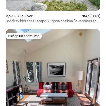
Дом – Blue River
Средна оценка
4,98 (171)
Breck Wilderness Escape(хидромасажна вана/стая за
игри/театър)
Избор на гостите
Избор на гостите