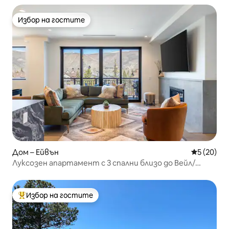
Избор на гостите
Избор на гостите
Дом – Ейвън
Средна оц
5 (20)
Луксозен апартамент с 3 спални близо до Вейл/
Бийвър Крийк | Фитнес зала, басейн, гледки
Избор на гостите
Най-популярен избор на гостите