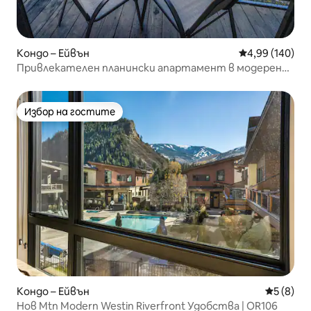
Кондо – Ейвън
Средна оценка
4,99 (140)
Привлекателен планински апартамент в модерен
стил край река Игъл
Избор на гостите
Избор на гостите
Кондо – Ейвън
Средна о
5 (8)
Нов Mtn Modern Westin Riverfront Удобства | OR106