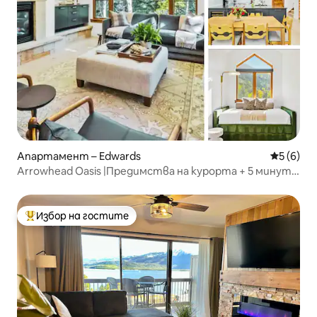
Апартамент – Edwards
Средна о
5 (6)
Arrowhead Oasis |Предимства на курорта + 5 минути
пеша до лифта
Избор на гостите
Най-популярен избор на гостите