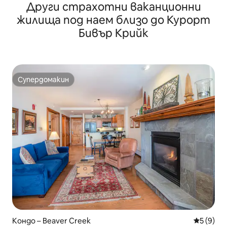
Други страхотни ваканционни
за почистване и домашни любимци
жилища под наем близо до Курорт
Бивър Крийк
Супердомакин
Супердомакин
Кондо – Beaver Creek
Средна о
5 (9)