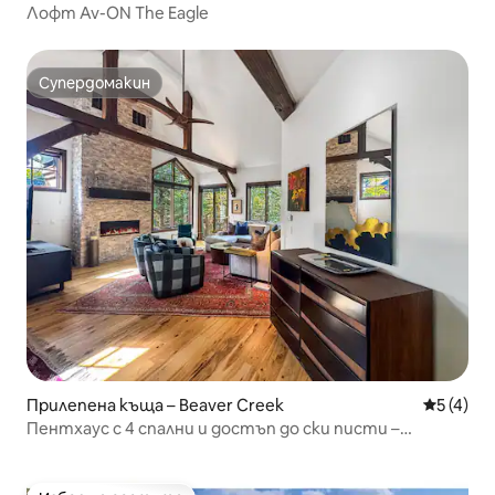
Лофт Av-ON The Eagle
Супердомакин
Супердомакин
Прилепена къща – Beaver Creek
Средна о
5 (4)
Пентхаус с 4 спални и достъп до ски писти –
Ароухед Вилидж