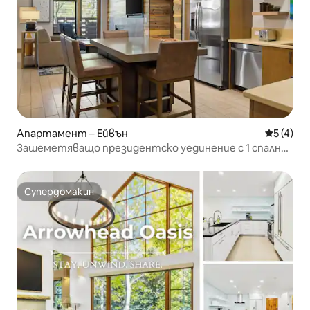
Апартамент – Ейвън
Средна о
5 (4)
Зашеметяващо президентско уединение с 1 спалня
в Ейвън
Супердомакин
Супердомакин