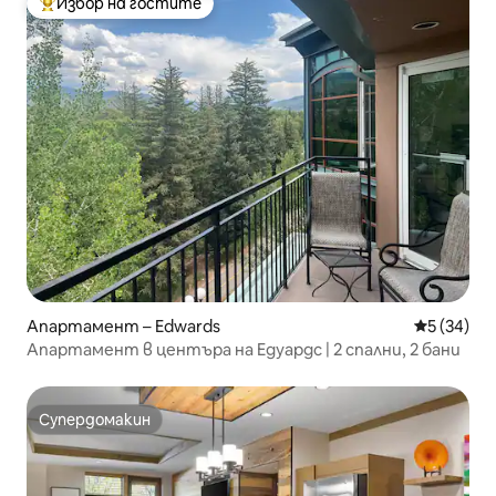
Избор на гостите
Най-популярен избор на гостите
Апартамент – Edwards
Средна оц
5 (34)
Апартамент в центъра на Едуардс | 2 спални, 2 бани
Супердомакин
Супердомакин