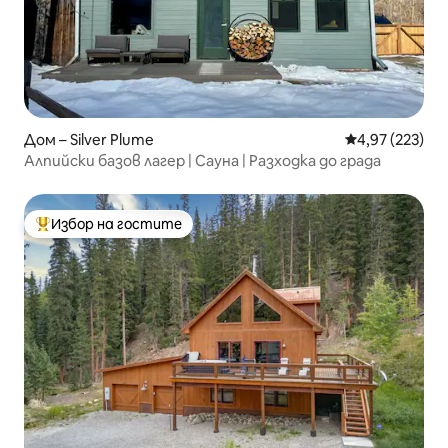
Дом – Silver Plume
Средна оценка
4,97 (223)
Алпийски базов лагер | Сауна | Разходка до града
Избор на гостите
Най-популярен избор на гостите