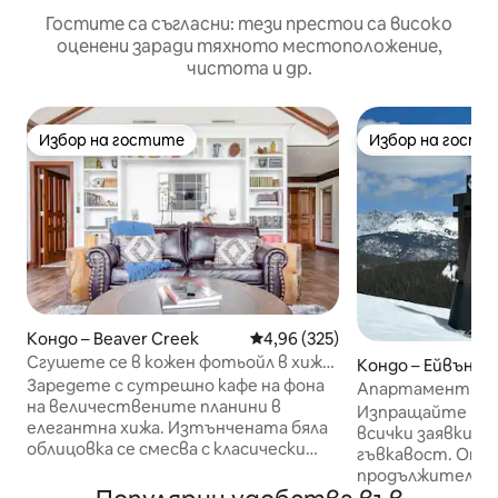
Гостите са съгласни: тези престои са високо
оценени заради тяхното местоположение,
чистота и др.
Избор на гостите
Избор на гости
Избор на гостите
Избор на гости
Кондо – Beaver Creek
Средна оценка: 4,96 от 5, 325
4,96 (325)
Сгушете се в кожен фотьойл в хижа
Кондо – Ейвън
до ски писти
Заредете с сутрешно кафе на фона
Апартамент с 1 с
на величествените планини в
Ейвън, на 3 мили
Изпращайте ми 
елегантна хижа. Изтънчената бяла
всички заявки, 
облицовка се смесва с класически
гъвкавост. Отстъпка за по -
греди за модерен селски вид, докато
продължителни 
просторният вътрешен двор
местоположение