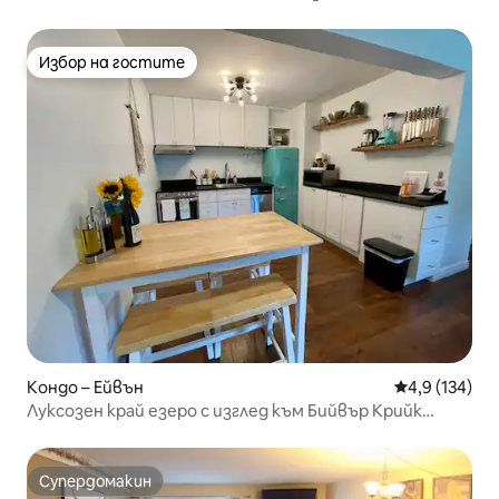
Избор на гостите
Избор на гостите
Кондо – Ейвън
Средна оценк
4,9 (134)
Луксозен край езеро с изглед към Бийвър Крийк
*Студио*
Супердомакин
Супердомакин