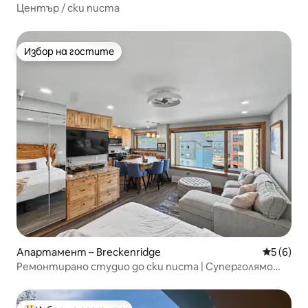
Център / ски писта
Избор на гостите
Избор на гостите
Апартамент – Breckenridge
Средна о
5 (6)
Ремонтирано студио до ски писта | Суперголямо
двойно легло, хидромасажни вани