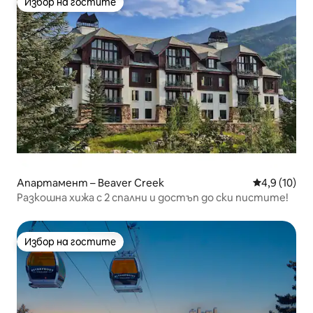
Избор на гостите
Избор на гостите
Апартамент – Beaver Creek
Средна оцен
4,9 (10)
Разкошна хижа с 2 спални и достъп до ски пистите!
Избор на гостите
Избор на гостите