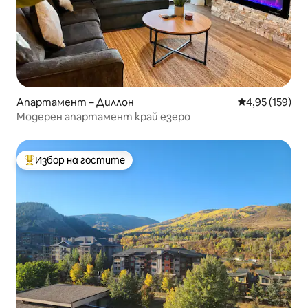
Апартамент – Диллон
Средна оценка
4,95 (159)
Модерен апартамент край езеро
Избор на гостите
Най-популярен избор на гостите