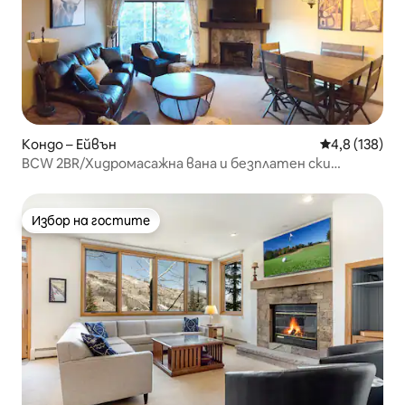
Кондо – Ейвън
Средна оценк
4,8 (138)
BCW 2BR/Хидромасажна вана и безплатен ски
трансфер до Вейл и BC
Избор на гостите
Избор на гостите