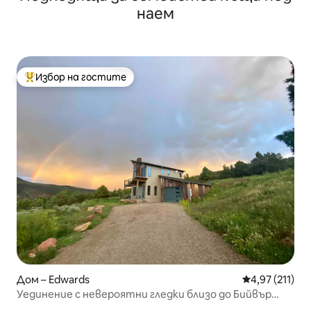
наем
Избор на гостите
Най-популярен избор на гостите
Дом – Edwards
Средна оценка
4,97 (211)
Уединение с невероятни гледки близо до Бийвър
Крийк