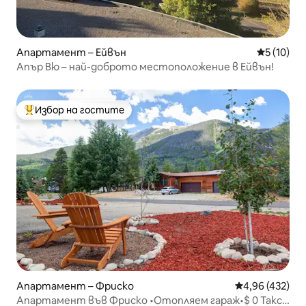
Апартамент – Ейвън
Средна оц
5 (10)
Апър Вю – най-доброто местоположение в Ейвън!
Избор на гостите
Най-популярен избор на гостите
Апартамент – Фриско
Средна оценка
4,96 (432)
Апартамент във Фриско •Отопляем гараж•$ 0 Такси