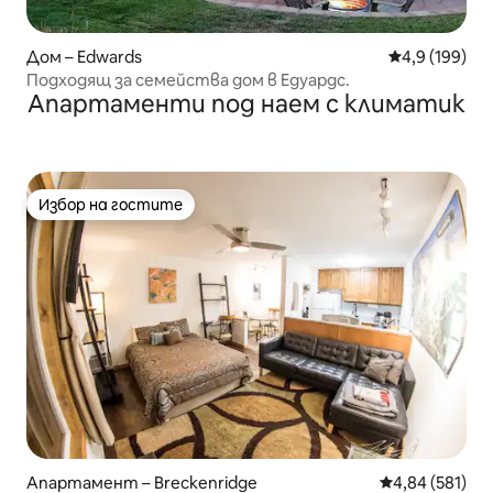
Дом – Edwards
Средна оценк
4,9 (199)
Подходящ за семейства дом в Едуардс.
Апартаменти под наем с климатик
Избор на гостите
Избор на гостите
Апартамент – Breckenridge
Средна оценка
4,84 (581)