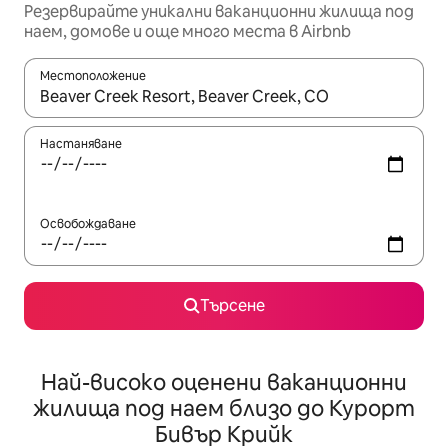
Резервирайте уникални ваканционни жилища под
наем, домове и още много места в Airbnb
Местоположение
Когато резултатите се покажат, използвайте клавишите 
Настаняване
Освобождаване
Търсене
Най-високо оценени ваканционни
жилища под наем близо до Курорт
Бивър Крийк