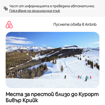
Пропускане
Част от информацията е преведена автоматично. 
към
Показване на оригиналния език
съдържанието
Пуснете обява в Airbnb
Места за престой близо до Курорт
Бивър Крийк